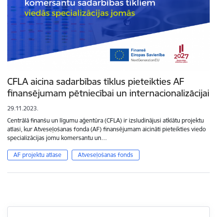
CFLA aicina sadarbības tīklus pieteikties AF
finansējumam pētniecībai un internacionalizācijai
29.11.2023.
Centrālā finanšu un līgumu aģentūra (CFLA) ir izsludinājusi atklātu projektu
atlasi, kur Atveseļošanas fonda (AF) finansējumam aicināti pieteikties viedo
specializācijas jomu komersantu un…
AF projektu atlase
Atveseļošanas fonds