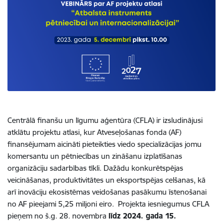
Centrālā finanšu un līgumu aģentūra (CFLA) ir izsludinājusi
atklātu projektu atlasi, kur Atveseļošanas fonda (AF)
finansējumam aicināti pieteikties viedo specializācijas jomu
komersantu un pētniecības un zināšanu izplatīšanas
organizāciju sadarbības tīkli. Dažādu konkurētspējas
veicināšanas, produktivitātes un eksportspējas celšanas, kā
arī inovāciju ekosistēmas veidošanas pasākumu īstenošanai
no AF pieejami 5,25 miljoni eiro. Projekta iesniegumus CFLA
pieņem no š.g. 28. novembra
līdz 2024. gada 15.