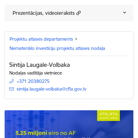
Prezentācijas, videoieraksts
Projektu atlases departaments
Nemateriālo investīciju projektu atlases nodaļa
Sintija Laugale-Volbaka
Nodaļas vadītāja vietniece
+371 20380275
E-pasts:
sintija.laugale-volbaka@cfla.gov.lv