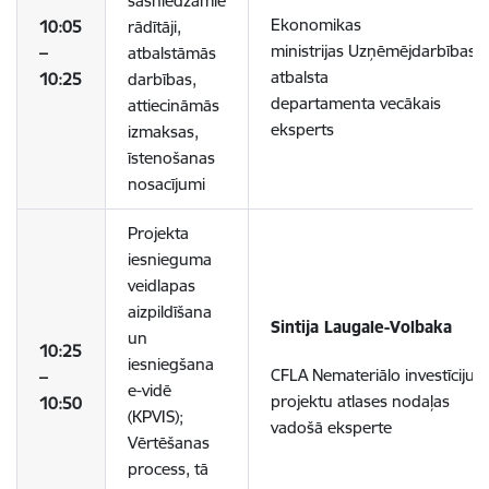
sasniedzamie
Ekonomikas
10:05
rādītāji,
ministrijas
Uzņēmējdarbības
–
atbalstāmās
atbalsta
10:25
darbības,
departamenta
vecākais
attiecināmās
eksperts
izmaksas,
īstenošanas
nosacījumi
Projekta
iesnieguma
veidlapas
aizpildīšana
Sintija Laugale-Volbaka
un
10:25
iesniegšana
CFLA Nemateriālo investīciju
–
e-vidē
projektu atlases
nodaļas
10:50
(KPVIS);
vadošā eksperte
Vērtēšanas
process, tā