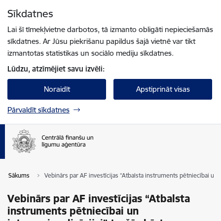
Pāriet uz lapas saturu
Sīkdatnes
Spied
lai meklētu
Enter
Lai šī tīmekļvietne darbotos, tā izmanto obligāti nepieciešamās
sīkdatnes. Ar Jūsu piekrišanu papildus šajā vietnē var tikt
izmantotas statistikas un sociālo mediju sīkdatnes.
Lūdzu, atzīmējiet savu izvēli:
Noraidīt
Apstiprināt visas
Pārvaldīt sīkdatnes
Sākums
Vebinārs par AF investīcijas “Atbalsta instruments pētniecībai un in
Vebinārs par AF investīcijas “Atbalsta
instruments pētniecībai un