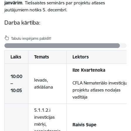
janvārim
.
Tiešsaistes seminārs par projektu atlases
jautājumiem notiks 5. decembrī.
Darba kārtība:
Tabulu iespējams pabīdīt!
Laiks
Temats
Lektors
Ilze Kvartenoka
10:00
Ievads,
CFLA Nemateriālo investīciju
–
atklāšana
projektu atlases nodaļas
10:05
vadītāja
5.1.1.2.i
investīcijas
mērķi,
Raivis Supe