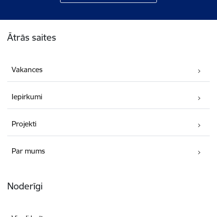
Kājene
Ātrās saites
Vakances
Iepirkumi
Projekti
Par mums
Noderīgi