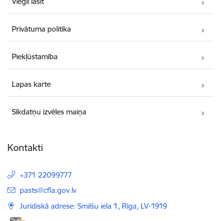
Viegli lasīt
Privātuma politika
Piekļūstamība
Lapas karte
Sīkdatņu izvēles maiņa
Kontakti
+371 22099777
E-pasts:
pasts@cfla.gov.lv
Juridiskā adrese: Smilšu iela 1, Rīga, LV-1919