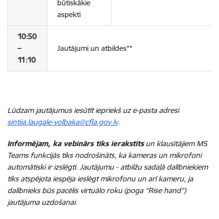
būtiskākie
aspekti
10:50
–
Jautājumi un atbildes**
11:10
Lūdzam jautājumus iesūtīt iepriekš uz e-pasta adresi
sintija.laugale-volbaka@cfla.gov.lv
.
Informējam, ka vebinārs tiks ierakstīts
un klausītājiem MS
Teams funkcijās tiks nodrošināts, ka kameras un mikrofoni
automātiski ir izslēgti. Jautājumu - atbilžu sadaļā dalībniekiem
tiks atspējota iespēja ieslēgt mikrofonu un arī kameru, ja
dalībnieks būs pacēlis virtuālo roku (poga “Rise hand”)
jautājuma uzdošanai.