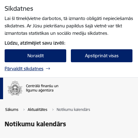
Pāriet uz lapas saturu
Sīkdatnes
Spied
lai meklētu
Enter
Lai šī tīmekļvietne darbotos, tā izmanto obligāti nepieciešamās
sīkdatnes. Ar Jūsu piekrišanu papildus šajā vietnē var tikt
izmantotas statistikas un sociālo mediju sīkdatnes.
Lūdzu, atzīmējiet savu izvēli:
Noraidīt
Apstiprināt visas
Pārvaldīt sīkdatnes
Sākums
Aktualitātes
Notikumu kalendārs
Notikumu kalendārs