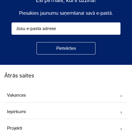
Piesakies jaunumu saņemšanai savā e-pastā.
Kājene
Ātrās saites
Vakances
Iepirkumi
Projekti