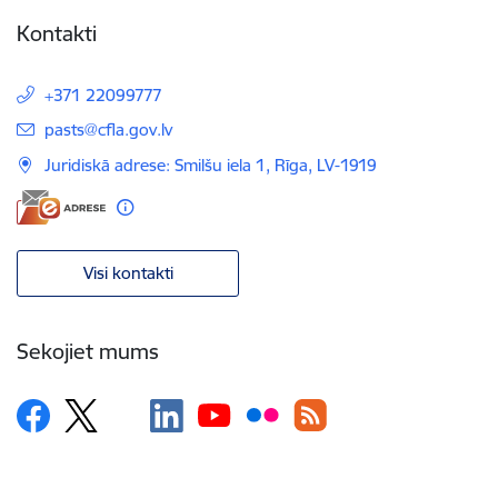
Kontakti
+371 22099777
E-pasts:
pasts@cfla.gov.lv
Juridiskā adrese: Smilšu iela 1, Rīga, LV-1919
Visi kontakti
Sekojiet mums