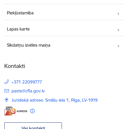
Piekļūstamība
Lapas karte
Sīkdatņu izvēles maiņa
Kontakti
+371 22099777
E-pasts:
pasts@cfla.gov.lv
Juridiskā adrese: Smilšu iela 1, Rīga, LV-1919
Visi kontakti