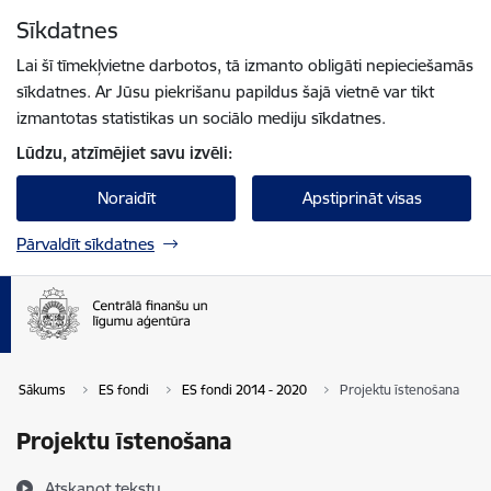
Pāriet uz lapas saturu
Sīkdatnes
Spied
lai meklētu
Enter
Lai šī tīmekļvietne darbotos, tā izmanto obligāti nepieciešamās
sīkdatnes. Ar Jūsu piekrišanu papildus šajā vietnē var tikt
izmantotas statistikas un sociālo mediju sīkdatnes.
Lūdzu, atzīmējiet savu izvēli:
Noraidīt
Apstiprināt visas
Pārvaldīt sīkdatnes
Sākums
ES fondi
ES fondi 2014 - 2020
Projektu īstenošana
Projektu īstenošana
Atskaņot tekstu