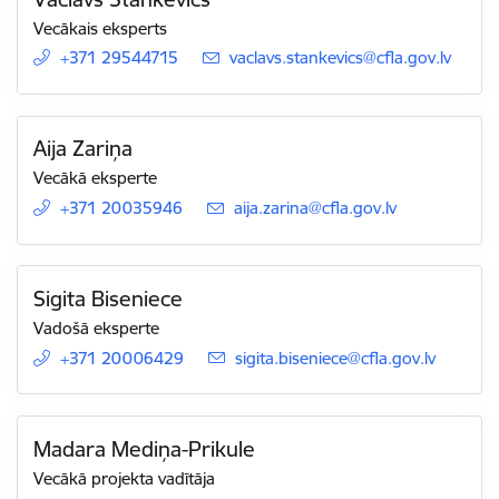
Vecākais eksperts
+371 29544715
E-pasts:
vaclavs.stankevics@cfla.gov.lv
Aija Zariņa
Vecākā eksperte
+371 20035946
E-pasts:
aija.zarina@cfla.gov.lv
Sigita Biseniece
Vadošā eksperte
+371 20006429
E-pasts:
sigita.biseniece@cfla.gov.lv
Madara Mediņa-Prikule
Vecākā projekta vadītāja