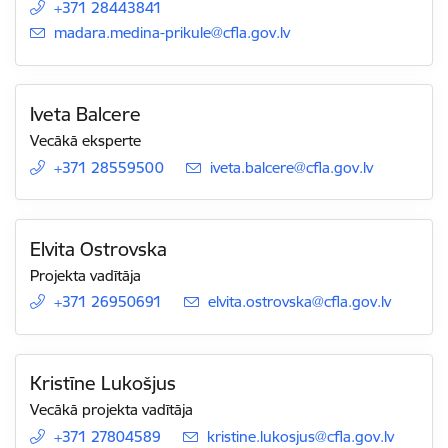
+371 28443841
E-pasts:
madara.medina-prikule@cfla.gov.lv
Iveta Balcere
Vecākā eksperte
+371 28559500
E-pasts:
iveta.balcere@cfla.gov.lv
Elvita Ostrovska
Projekta vadītāja
+371 26950691
E-pasts:
elvita.ostrovska@cfla.gov.lv
Kristīne Lukošjus
Vecākā projekta vadītāja
+371 27804589
E-pasts:
kristine.lukosjus@cfla.gov.lv