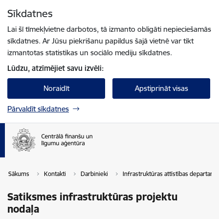
Pāriet uz lapas saturu
Sīkdatnes
Spied
lai meklētu
Enter
Lai šī tīmekļvietne darbotos, tā izmanto obligāti nepieciešamās
sīkdatnes. Ar Jūsu piekrišanu papildus šajā vietnē var tikt
izmantotas statistikas un sociālo mediju sīkdatnes.
Lūdzu, atzīmējiet savu izvēli:
Noraidīt
Apstiprināt visas
Pārvaldīt sīkdatnes
Sākums
Kontakti
Darbinieki
Infrastruktūras attīstības departam
Satiksmes infrastruktūras projektu
nodaļa