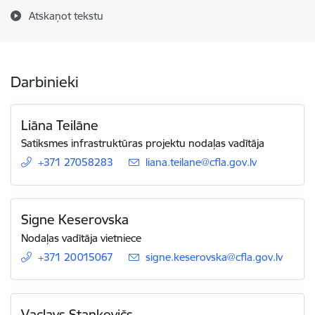
Atskaņot tekstu
Darbinieki
Liāna Teilāne
Satiksmes infrastruktūras projektu nodaļas vadītāja
+371 27058283
E-pasts:
liana.teilane@cfla.gov.lv
Signe Keserovska
Nodaļas vadītāja vietniece
+371 20015067
E-pasts:
signe.keserovska@cfla.gov.lv
Vaclavs Stankevičs