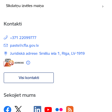
Sīkdatņu izvēles maiņa
Kontakti
+371 22099777
E-pasts:
pasts@cfla.gov.lv
Juridiskā adrese: Smilšu iela 1, Rīga, LV-1919
Visi kontakti
Sekojiet mums