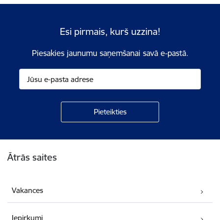
Esi pirmais, kurš uzzina!
Piesakies jaunumu saņemšanai savā e-pastā.
Kājene
Ātrās saites
Vakances
Iepirkumi