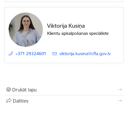
Viktorija Kusiņa
Klientu apkalpošanas speciāliste
+371 29324601
E-pasts:
viktorija.kusina@cfla.gov.lv
Drukāt lapu
Dalīties