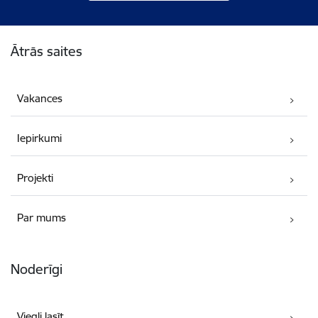
Kājene
Ātrās saites
Vakances
Iepirkumi
Projekti
Par mums
Noderīgi
Viegli lasīt