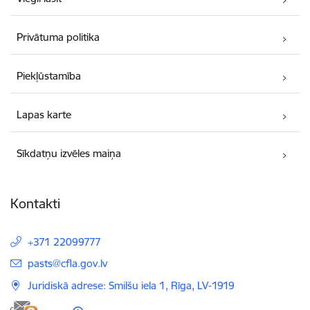
Privātuma politika
Piekļūstamība
Lapas karte
Sīkdatņu izvēles maiņa
Kontakti
+371 22099777
E-pasts:
pasts@cfla.gov.lv
Juridiskā adrese: Smilšu iela 1, Rīga, LV-1919