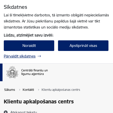
Pāriet uz lapas saturu
Sīkdatnes
Spied
lai meklētu
Enter
Lai šī tīmekļvietne darbotos, tā izmanto obligāti nepieciešamās
sīkdatnes. Ar Jūsu piekrišanu papildus šajā vietnē var tikt
izmantotas statistikas un sociālo mediju sīkdatnes.
Lūdzu, atzīmējiet savu izvēli:
Noraidīt
Apstiprināt visas
Pārvaldīt sīkdatnes
Sākums
Kontakti
Klientu apkalpošanas centrs
Klientu apkalpošanas centrs
Atskaņot tekstu