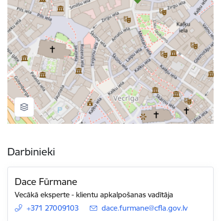
Darbinieki
Dace Fūrmane
Vecākā eksperte - klientu apkalpošanas vadītāja
+371 27009103
E-pasts:
dace.furmane@cfla.gov.lv