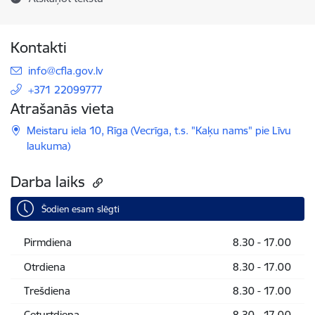
Kontakti
E-pasts:
info@cfla.gov.lv
+371 22099777
Atrašanās vieta
Meistaru iela 10, Rīga (Vecrīga, t.s. "Kaķu nams" pie Līvu
laukuma)
Darba laiks
Šodien esam slēgti
Pirmdiena
8.30 - 17.00
Otrdiena
8.30 - 17.00
Trešdiena
8.30 - 17.00
Ceturtdiena
8.30 - 17.00