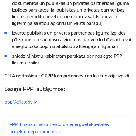
dokumentos un publiskās un privātās partnerības līguma
izpildes pārskatos, lai publiskās un privātās partnerības
līgums neradītu nevēlamu ietekmi uz valsts budžeta
ilgtermiņa saistību apjomu un valsts parādu;
izvērtē publiskās un privātās partnerības līguma izpildes
pārskatus un sagatavo atzinumus par veikto būvdarbu vai
sniegto pakalpojumu atbilstību attiecīgajam līgumam;
sniedz Ministru kabinetam pārskatu par noslēgto PPP
līgumu izpildi.
CFLA nodrošina arī PPP
kompetences centra
funkciju izpildi.
Saziņa PPP jautājumos:
ppp@cfla.gov.lv
PPP, finanšu instrumentu un energoefektivitātes
projektu departaments