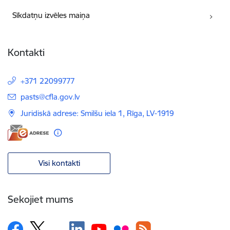
Sīkdatņu izvēles maiņa
Kontakti
+371 22099777
E-pasts:
pasts@cfla.gov.lv
Juridiskā adrese: Smilšu iela 1, Rīga, LV-1919
Visi kontakti
Sekojiet mums