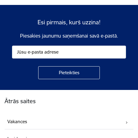
Esi pirmais, kurš uzzina!
Piesakies jaunumu saņemšanai savā e-pastā.
Kājene
Ātrās saites
Vakances