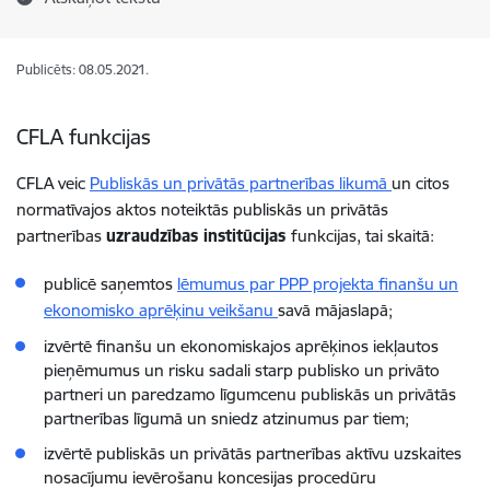
Publicēts: 08.05.2021.
CFLA funkcijas
CFLA veic
Publiskās un privātās partnerības likumā
un citos
normatīvajos aktos noteiktās publiskās un privātās
partnerības
uzraudzības institūcijas
funkcijas, tai skaitā:
publicē saņemtos
lēmumus par PPP projekta finanšu un
ekonomisko aprēķinu veikšanu
savā mājaslapā;
izvērtē finanšu un ekonomiskajos aprēķinos iekļautos
pieņēmumus un risku sadali starp publisko un privāto
partneri un paredzamo līgumcenu publiskās un privātās
partnerības līgumā un sniedz atzinumus par tiem;
izvērtē publiskās un privātās partnerības aktīvu uzskaites
nosacījumu ievērošanu koncesijas procedūru