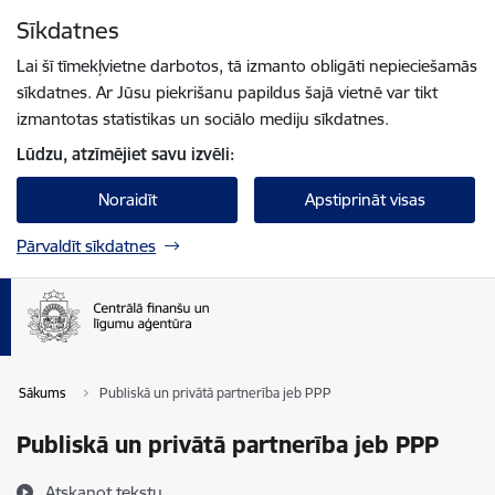
Pāriet uz lapas saturu
Sīkdatnes
Spied
lai meklētu
Enter
Lai šī tīmekļvietne darbotos, tā izmanto obligāti nepieciešamās
sīkdatnes. Ar Jūsu piekrišanu papildus šajā vietnē var tikt
izmantotas statistikas un sociālo mediju sīkdatnes.
Lūdzu, atzīmējiet savu izvēli:
Noraidīt
Apstiprināt visas
Pārvaldīt sīkdatnes
Sākums
Publiskā un privātā partnerība jeb PPP
Publiskā un privātā partnerība jeb PPP
Atskaņot tekstu