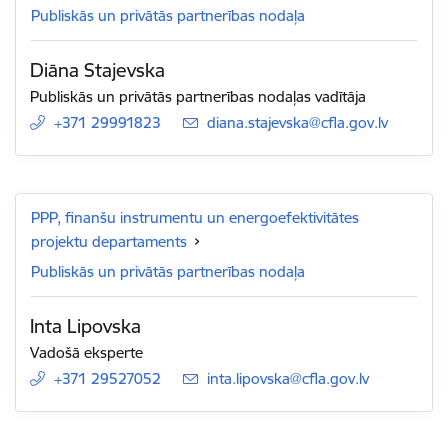
Publiskās un privātās partnerības nodaļa
Diāna Stajevska
Publiskās un privātās partnerības nodaļas vadītāja
+371 29991823
E-pasts:
diana.stajevska@cfla.gov.lv
PPP, finanšu instrumentu un energoefektivitātes
projektu departaments
Publiskās un privātās partnerības nodaļa
Inta Lipovska
Vadošā eksperte
+371 29527052
E-pasts:
inta.lipovska@cfla.gov.lv