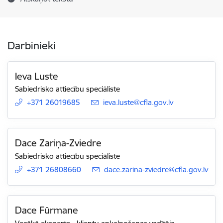
Darbinieki
Ieva Luste
Sabiedrisko attiecību speciāliste
+371 26019685
E-pasts:
ieva.luste@cfla.gov.lv
Dace Zariņa-Zviedre
Sabiedrisko attiecību speciāliste
+371 26808660
E-pasts:
dace.zarina-zviedre@cfla.gov.lv
Dace Fūrmane