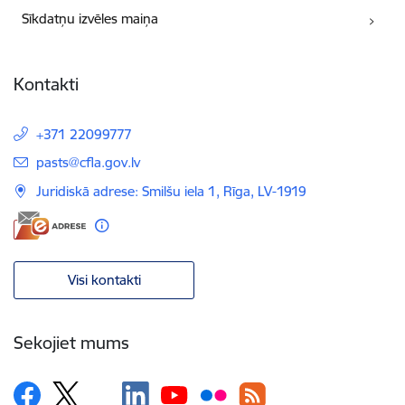
Sīkdatņu izvēles maiņa
Kontakti
+371 22099777
E-pasts:
pasts@cfla.gov.lv
Juridiskā adrese: Smilšu iela 1, Rīga, LV-1919
Visi kontakti
Sekojiet mums