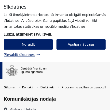
Pāriet uz lapas saturu
Sīkdatnes
Spied
lai meklētu
Enter
Lai šī tīmekļvietne darbotos, tā izmanto obligāti nepieciešamās
sīkdatnes. Ar Jūsu piekrišanu papildus šajā vietnē var tikt
izmantotas statistikas un sociālo mediju sīkdatnes.
Lūdzu, atzīmējiet savu izvēli:
Noraidīt
Apstiprināt visas
Pārvaldīt sīkdatnes
Sākums
Kontakti
Darbinieki
Programmu vadības un uzraudzības
Komunikācijas nodaļa
Atskaņot tekstu