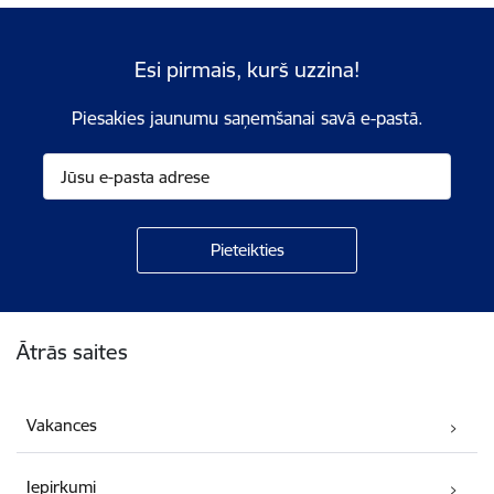
Esi pirmais, kurš uzzina!
Piesakies jaunumu saņemšanai savā e-pastā.
Kājene
Ātrās saites
Vakances
Iepirkumi