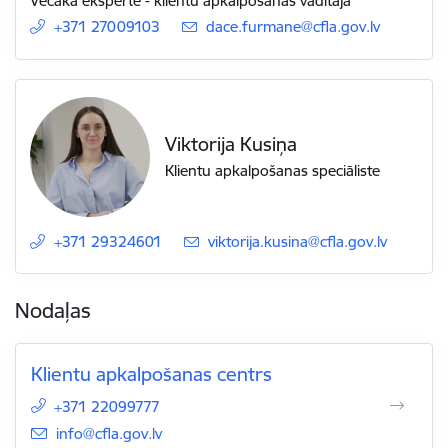
Vecākā eksperte - klientu apkalpošanas vadītāja
+371 27009103
E-pasts:
dace.furmane@cfla.gov.lv
Viktorija Kusiņa
Klientu apkalpošanas speciāliste
+371 29324601
E-pasts:
viktorija.kusina@cfla.gov.lv
Nodaļas
Klientu apkalpošanas centrs
+371 22099777
E-pasts:
info@cfla.gov.lv