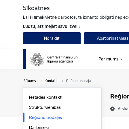
Pāriet uz lapas saturu
Sīkdatnes
Lai šī tīmekļvietne darbotos, tā izmanto obligāti nepiec
Lūdzu, atzīmējiet savu izvēli:
Noraidīt
Apstiprināt visas
Par mums
Sākums
Kontakti
Reģionu nodaļas
Reģio
Iestādes kontakti
Struktūrvienības
Atska
Reģionu nodaļas
Darbinieki