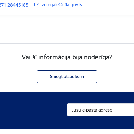
E-pasts:
zemgale@cfla.gov.lv
371 28445185
Vai šī informācija bija noderīga?
Sniegt atsauksmi