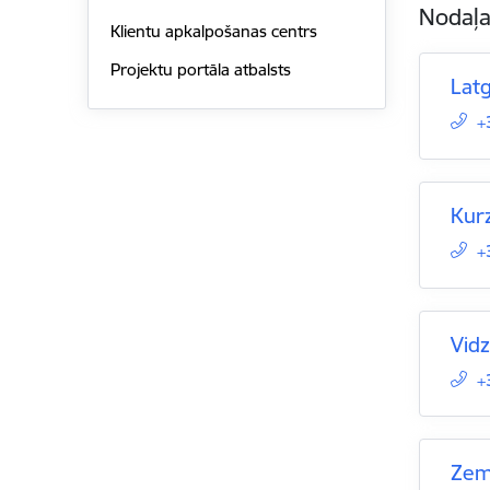
Nodaļ
Klientu apkalpošanas centrs
Projektu portāla atbalsts
Latg
+
Kur
+
Vid
+
Zem