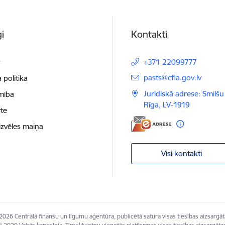
i
Kontakti
t
+371 22099777
E-pasts:
pasts@cfla.gov.lv
 politika
Juridiskā adrese: Smilšu 
mība
Rīga, LV-1919
te
izvēles maiņa
Visi kontakti
2026 Centrālā finanšu un līgumu aģentūra, publicētā satura visas tiesības aizsargāt