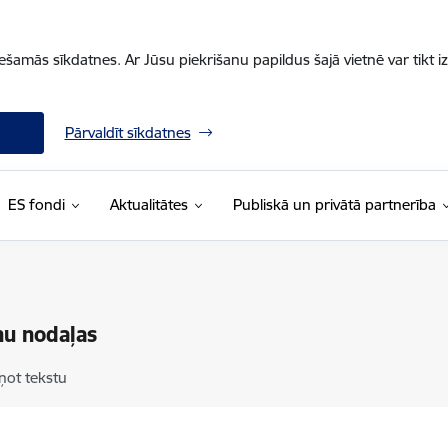
iešamās sīkdatnes. Ar Jūsu piekrišanu papildus šajā vietnē var tikt i
Pārvaldīt sīkdatnes
ES fondi
Aktualitātes
Publiskā un privātā partnerība
nu nodaļas
ņot tekstu