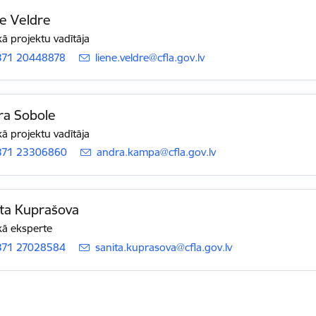
e Veldre
ā projektu vadītāja
371 20448878
E-pasts:
liene.veldre@cfla.gov.lv
ra Sobole
ā projektu vadītāja
371 23306860
E-pasts:
andra.kampa@cfla.gov.lv
ta Kuprašova
ā eksperte
371 27028584
E-pasts:
sanita.kuprasova@cfla.gov.lv