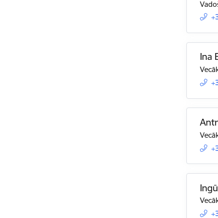
Vado
+
Ina 
Vecāk
+
Antr
Vecāk
+
Ingū
Vecāk
+