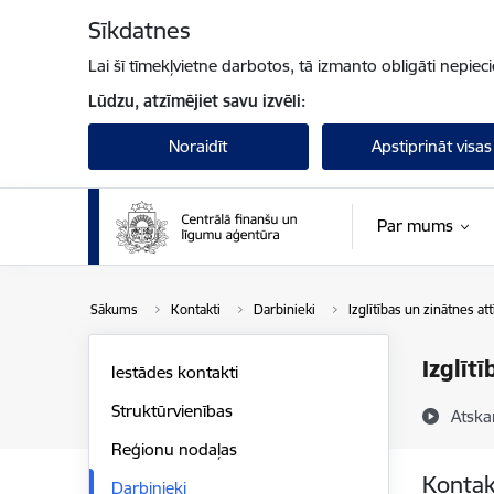
Pāriet uz lapas saturu
Sīkdatnes
Lai šī tīmekļvietne darbotos, tā izmanto obligāti nepiec
Lūdzu, atzīmējiet savu izvēli:
Noraidīt
Apstiprināt visas
Par mums
Sākums
Kontakti
Darbinieki
Izglītības un zinātnes a
Izglīt
Iestādes kontakti
Struktūrvienības
Atska
Reģionu nodaļas
Kontak
Darbinieki