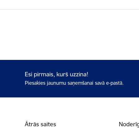
Esi pirmais, kurš uzzina!
Piesakies jaunumu saņemšanai savā e-pastā.
Kājene
Ātrās saites
Noderīg