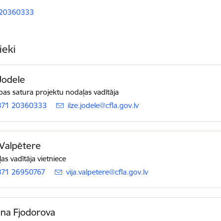
 20360333
ieki
 Jodele
tības satura projektu nodaļas vadītāja
371 20360333
E-pasts:
ilze.jodele@cfla.gov.lv
 Valpētere
as vadītāja vietniece
371 26950767
E-pasts:
vija.valpetere@cfla.gov.lv
na Fjodorova