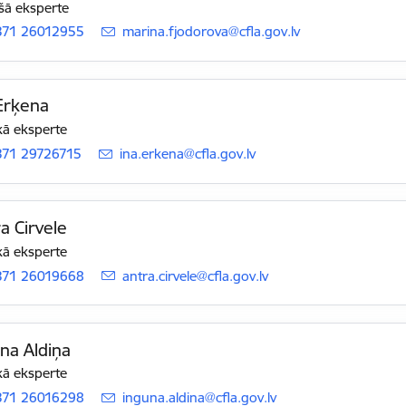
šā eksperte
371 26012955
E-pasts:
marina.fjodorova@cfla.gov.lv
Erķena
ā eksperte
371 29726715
E-pasts:
ina.erkena@cfla.gov.lv
a Cirvele
ā eksperte
371 26019668
E-pasts:
antra.cirvele@cfla.gov.lv
na Aldiņa
ā eksperte
371 26016298
E-pasts:
inguna.aldina@cfla.gov.lv