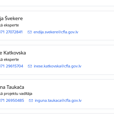
ja Švekere
ā eksperte
371 27072841
E-pasts:
endija.svekere@cfla.gov.lv
e Katkovska
ā eksperte
371 29615704
E-pasts:
inese.katkovska@cfla.gov.lv
una Taukača
ā projektu vadītāja
371 26950485
E-pasts:
inguna.taukaca@cfla.gov.lv