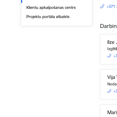
+371
Klientu apkalpošanas centrs
Projektu portāla atbalsts
Darbin
Ilze
Izglī
+
Vija
Nodaļ
+
Mari