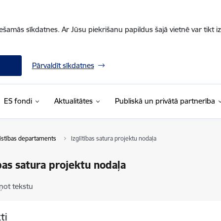
iešamās sīkdatnes. Ar Jūsu piekrišanu papildus šajā vietnē var tikt i
Pārvaldīt sīkdatnes
ES fondi
Aktualitātes
Publiskā un privātā partnerība
ttīstības departaments
Izglītības satura projektu nodaļa
ības satura projektu nodaļa
ņot tekstu
ti