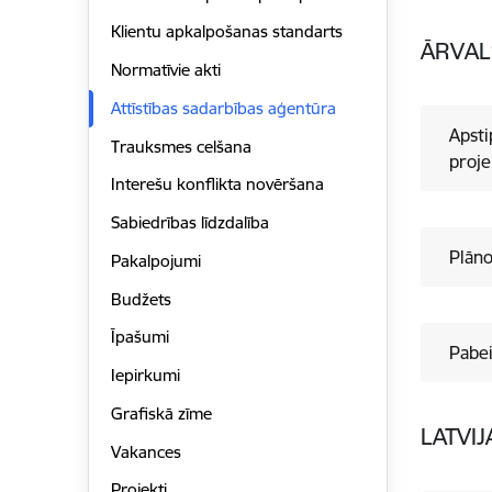
Klientu apkalpošanas standarts
ĀRVAL
Normatīvie akti
Attīstības sadarbības aģentūra
Apsti
Trauksmes celšana
proje
Interešu konflikta novēršana
Sabiedrības līdzdalība
Plāno
Pakalpojumi
Budžets
Īpašumi
Pabei
Iepirkumi
Grafiskā zīme
LATVIJ
Vakances
Projekti