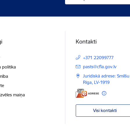
i
Kontakti
t
+371 22099777
E-pasts:
pasts@cfla.gov.lv
 politika
Juridiskā adrese: Smilšu 
mība
Rīga, LV-1919
te
izvēles maiņa
Visi kontakti