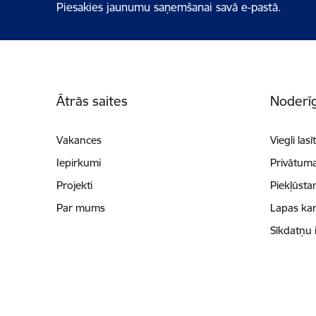
Piesakies jaunumu saņemšanai savā e-pastā.
Kājene
Ātrās saites
Noderīg
Vakances
Viegli lasī
Iepirkumi
Privātuma
Projekti
Piekļūsta
Par mums
Lapas kar
Sīkdatņu 