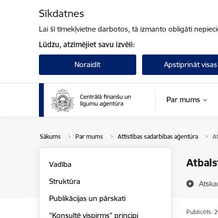
Pāriet uz lapas saturu
Sīkdatnes
Lai šī tīmekļvietne darbotos, tā izmanto obligāti nepiec
Lūdzu, atzīmējiet savu izvēli:
Noraidīt
Apstiprināt visas
Par mums
Sākums
Par mums
Attīstības sadarbības aģentūra
At
Atbals
Vadība
Struktūra
Atska
Publikācijas un pārskati
Publicēts: 
“Konsultē vispirms” principi