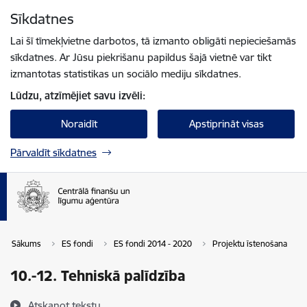
Pāriet uz lapas saturu
Sīkdatnes
Spied
lai meklētu
Enter
Lai šī tīmekļvietne darbotos, tā izmanto obligāti nepieciešamās
sīkdatnes. Ar Jūsu piekrišanu papildus šajā vietnē var tikt
izmantotas statistikas un sociālo mediju sīkdatnes.
Lūdzu, atzīmējiet savu izvēli:
Noraidīt
Apstiprināt visas
Pārvaldīt sīkdatnes
Sākums
ES fondi
ES fondi 2014 - 2020
Projektu īstenošana
10.-12. Tehniskā palīdzība
Atskaņot tekstu