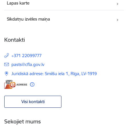
Lapas karte
Sīkdatņu izvēles maiņa
Kontakti
+371 22099777
E-pasts:
pasts@cfla.gov.lv
Juridiskā adrese: Smilšu iela 1, Rīga, LV-1919
Visi kontakti
Sekojiet mums