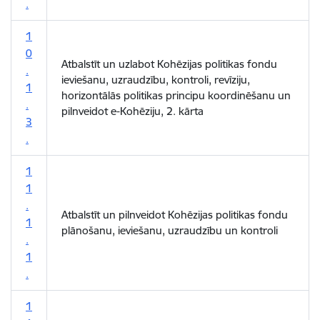
.
1
0
Atbalstīt un uzlabot Kohēzijas politikas fondu
.
ieviešanu, uzraudzību, kontroli, revīziju,
1
horizontālās politikas principu koordinēšanu un
.
pilnveidot e-Kohēziju, 2. kārta
3
.
1
1
.
Atbalstīt un pilnveidot Kohēzijas politikas fondu
1
plānošanu, ieviešanu, uzraudzību un kontroli
.
1
.
1