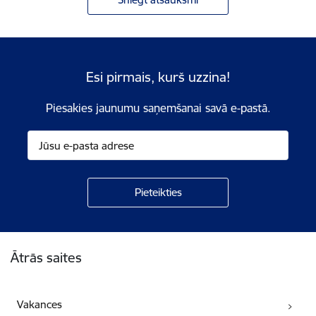
Esi pirmais, kurš uzzina!
Piesakies jaunumu saņemšanai savā e-pastā.
Kājene
Ātrās saites
Vakances