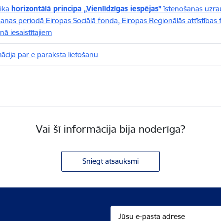
ika
horizontālā principa „Vienlīdzīgas iespējas”
īstenošanas uzra
anas periodā Eiropas Sociālā fonda, Eiropas Reģionālās attīstības
nā iesaistītajiem
ācija par e paraksta lietošanu
Vai šī informācija bija noderīga?
Sniegt atsauksmi