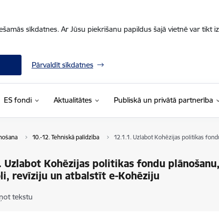
iešamās sīkdatnes. Ar Jūsu piekrišanu papildus šajā vietnē var tikt i
Pārvaldīt sīkdatnes
ES fondi
Aktualitātes
Publiskā un privātā partnerība
enošana
10.-12. Tehniskā palīdzība
12.1.1. Uzlabot Kohēzijas politikas fond
. Uzlabot Kohēzijas politikas fondu plānošanu,
li, revīziju un atbalstīt e-Kohēziju
ņot tekstu