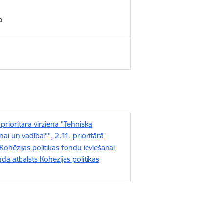
a
ioritārā virziena "Tehniskā
ai un vadībai"", 2.11. prioritārā
Kohēzijas politikas fondu ieviešanai
nda atbalsts Kohēzijas politikas