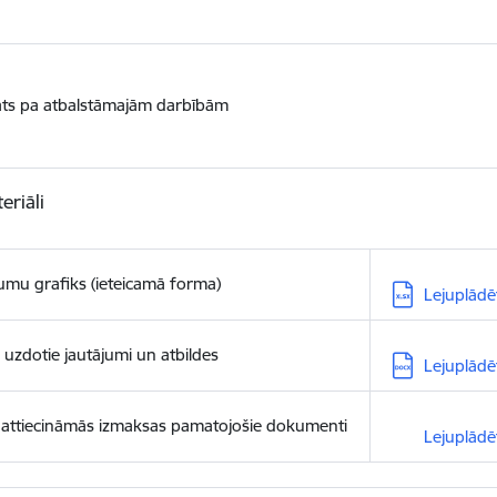
ats pa atbalstāmajām darbībām
eriāli
mu grafiks (ieteicamā forma)
Lejupielādēt:
Lejuplādē
 uzdotie jautājumi un atbildes
Lejupielādēt:
Lejuplādē
 attiecināmās izmaksas pamatojošie dokumenti
Lejupielādēt:
Lejuplādē