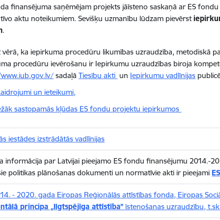
da finansējuma saņēmējam projekts jāīsteno saskaņā ar ES fondu v
tīvo aktu noteikumiem. Sevišķu uzmanību lūdzam pievērst
iepirk
m
.
vērā, ka iepirkuma procedūru likumības uzraudzība, metodiskā palī
uma procedūru ievērošanu ir Iepirkumu uzraudzības biroja kompe
/www.iub.gov.lv/
sadaļā
Tiesību akti
un
Iepirkumu vadlīnijas
publicē
aidrojumi un ieteikumi,
ežāk sastopamās kļūdas ES fondu projektu iepirkumos
s iestādes izstrādātās vadlīnijas
a informācija par Latvijai pieejamo ES fondu finansējumu 2014.-20
šie politikas plānošanas dokumenti un normatīvie akti ir pieejami
ES
14. - 2020. gada Eiropas Reģionālās attīstības fonda, Eiropas Soc
ntālā principa „Ilgtspējīga attīstība”
īstenošanas uzraudzību, t.sk