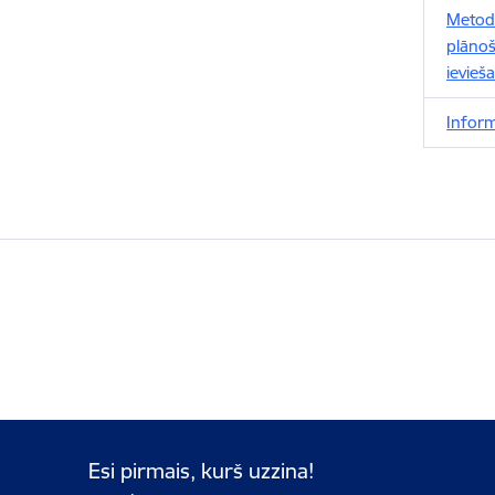
Metod
plānoš
ievieša
Inform
Esi pirmais, kurš uzzina!