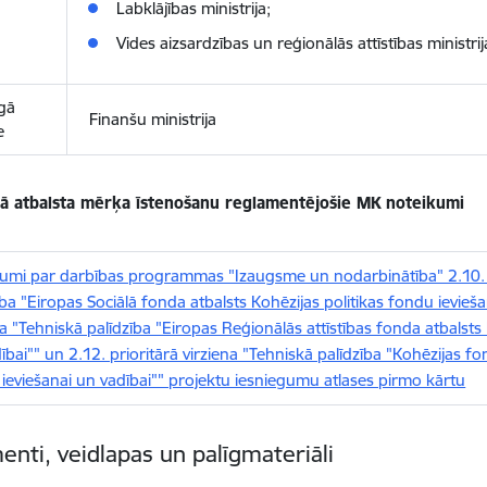
Labklājības ministrija;
Vides aizsardzības un reģionālās attīstības ministrij
īgā
Finanšu ministrija
e
kā atbalsta mērķa īstenošanu reglamentējošie MK noteikumi
umi par darbības programmas "Izaugsme un nodarbinātība" 2.10. pr
ība "Eiropas Sociālā fonda atbalsts Kohēzijas politikas fondu ieviešan
na "Tehniskā palīdzība "Eiropas Reģionālās attīstības fonda atbalsts 
ībai"" un 2.12. prioritārā virziena "Tehniskā palīdzība "Kohēzijas fo
ieviešanai un vadībai"" projektu iesniegumu atlases pirmo kārtu
nti, veidlapas un palīgmateriāli