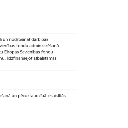
di un nodrošināt darbības
vienības fondu administrēšanā
enotu Eiropas Savienības fondu
nu, līdzfinansējot atbalstāmās
ošanā un pēcuzraudzībā iesaistītās