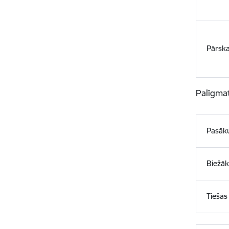
Pārsk
Palīgmat
Pasāku
Biežāk
Tiešās