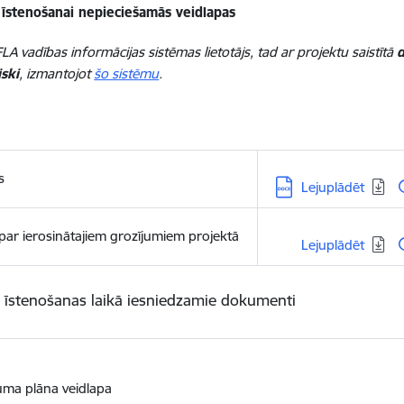
 īstenošanai nepieciešamās veidlapas
LA vadības informācijas sistēmas lietotājs, tad ar projektu saistītā
d
ski
, izmantojot
šo sistēmu
.
s
Lejupielādēt:
Lejuplādēt
 par ierosinātajiem grozījumiem projektā
Lejupielādēt:
Lejuplādēt
 īstenošanas laikā iesniedzamie dokumenti
uma plāna veidlapa