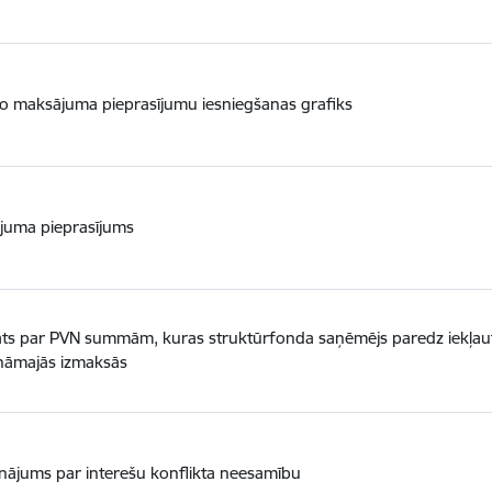
o maksājuma pieprasījumu iesniegšanas grafiks
juma pieprasījums
ts par PVN summām, kuras struktūrfonda saņēmējs paredz iekļaut
ināmajās izmaksās
inājums par interešu konflikta neesamību