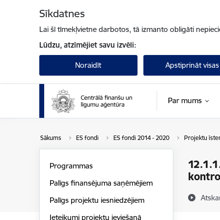
Pāriet uz lapas saturu
Sīkdatnes
Lai šī tīmekļvietne darbotos, tā izmanto obligāti nepiec
Lūdzu, atzīmējiet savu izvēli:
Noraidīt
Apstiprināt visas
Par mums
Sākums
ES fondi
ES fondi 2014 - 2020
Projektu īst
12.1.1
Programmas
kontro
Palīgs finansējuma saņēmējiem
Atska
Palīgs projektu iesniedzējiem
Ieteikumi projektu ieviešanā