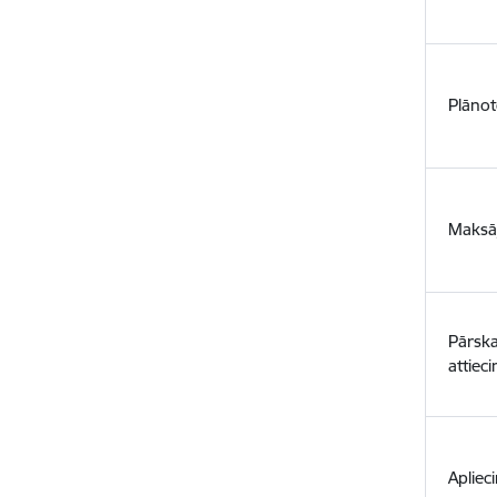
Plānot
Maksā
Pārska
attiec
Apliec