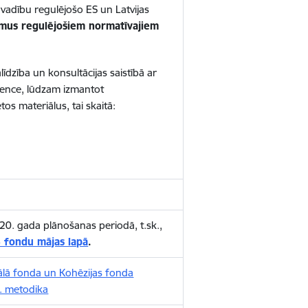
adību regulējošo ES un Latvijas
umus regulējošiem normatīvajiem
dzība un konsultācijas saistībā ar
tence, lūdzam izmantot
tos materiālus, tai skaitā:
20. gada plānošanas periodā, t.sk.,
 fondu mājas lapā
.
iālā fonda un Kohēzijas fonda
. metodika