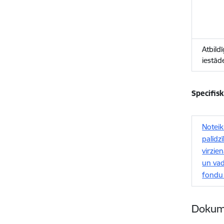
Atbild
iestād
Specifis
Noteik
palīdz
virzie
un vad
fondu 
Dokume