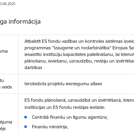
10.06.2021.
īga informācija
Atbalstīt ES fondu vadības un kontroles sistēmas izvei
programmas "Izaugsme un nodarbinātība" Eiropas Sa
uma
iesaistīto institūciju kapacitātes palielināšanu, lai īst
s
plānošanu, ieviešanu, uzraudzību, revīziju un izvērtēša
darbības
tu
Ierobežota projektu iesniegumu atlase
s veids
ES fondu plānošanā, uzraudzībā un izvērtēšanā, īsten
institūcijas un ES fondu revīzijas iestāde:
Centrālā finanšu un līgumu aģentūra;
sējuma
Finanšu ministrija;
ējs