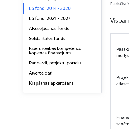
Publicēts: 
ES fondi 2014 - 2020
ES fondi 2021 - 2027
Vispār
Atveseļošanas fonds
Solidaritātes fonds
Kiberdrošības kompetenču
Pasāk
kopienas finansējums
mērķi
Par e-vidi, projektu portālu
Atvērtie dati
Projek
Krāpšanas apkarošana
atlase
Finan
saņēm