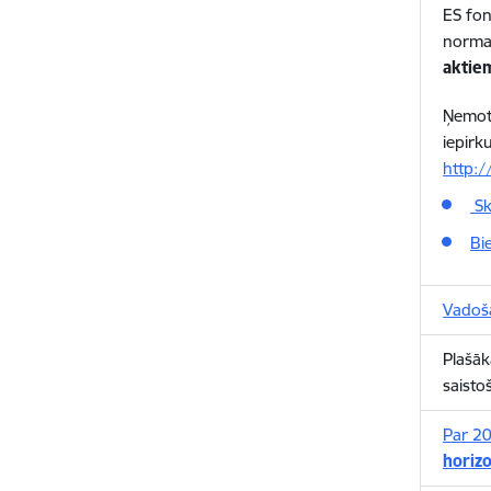
ES fon
norma
aktie
Ņemot 
iepirk
http:/
Sk
Bi
Vadošā
Plašāk
saisto
Par 20
horizo