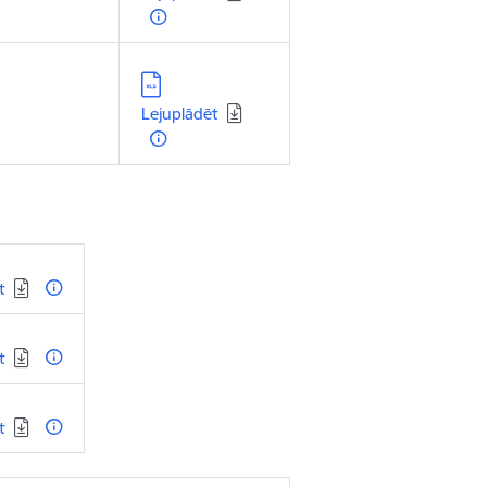
Lejupielādēt:
Lejuplādēt
t
t
t