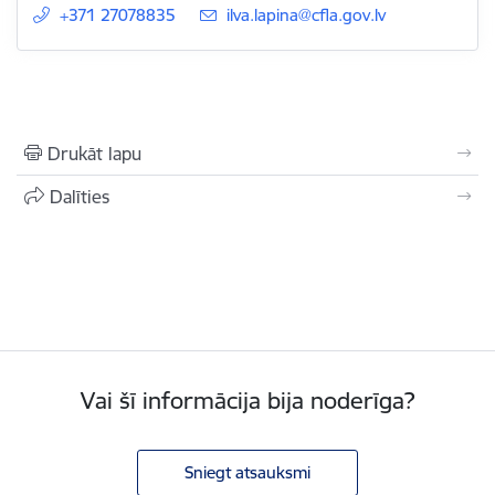
+371 27078835
E-pasts:
ilva.lapina@cfla.gov.lv
Drukāt lapu
Dalīties
Vai šī informācija bija noderīga?
Sniegt atsauksmi