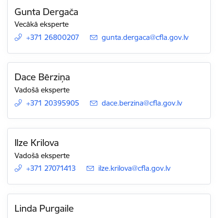
Gunta Dergača
Vecākā eksperte
+371 26800207
E-pasts:
gunta.dergaca@cfla.gov.lv
Dace Bērziņa
Vadošā eksperte
+371 20395905
E-pasts:
dace.berzina@cfla.gov.lv
Ilze Krilova
Vadošā eksperte
+371 27071413
E-pasts:
ilze.krilova@cfla.gov.lv
Linda Purgaile