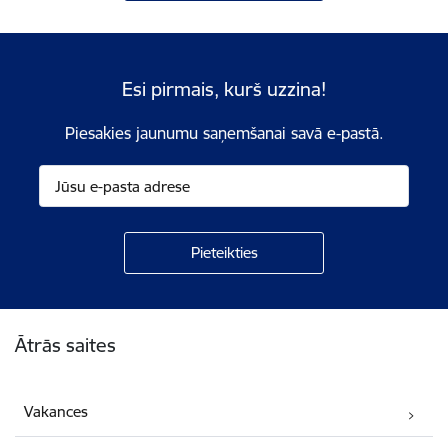
Esi pirmais, kurš uzzina!
Piesakies jaunumu saņemšanai savā e-pastā.
Kājene
Ātrās saites
Vakances