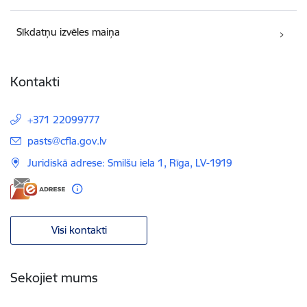
Sīkdatņu izvēles maiņa
Kontakti
+371 22099777
E-pasts:
pasts@cfla.gov.lv
Juridiskā adrese: Smilšu iela 1, Rīga, LV-1919
Visi kontakti
Sekojiet mums