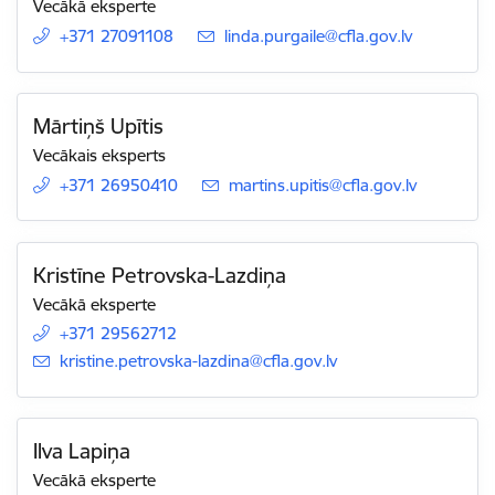
Vecākā eksperte
+371 27091108
E-pasts:
linda.purgaile@cfla.gov.lv
Mārtiņš Upītis
Vecākais eksperts
+371 26950410
E-pasts:
martins.upitis@cfla.gov.lv
Kristīne Petrovska-Lazdiņa
Vecākā eksperte
+371 29562712
E-pasts:
kristine.petrovska-lazdina@cfla.gov.lv
Ilva Lapiņa
Vecākā eksperte