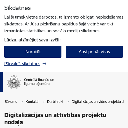
Pāriet uz lapas saturu
Sīkdatnes
Spied
lai meklētu
Enter
Lai šī tīmekļvietne darbotos, tā izmanto obligāti nepieciešamās
sīkdatnes. Ar Jūsu piekrišanu papildus šajā vietnē var tikt
izmantotas statistikas un sociālo mediju sīkdatnes.
Lūdzu, atzīmējiet savu izvēli:
Noraidīt
Apstiprināt visas
Pārvaldīt sīkdatnes
Sākums
Kontakti
Darbinieki
Digitalizācijas un vides projektu d
Digitalizācijas un attīstības projektu
nodaļa