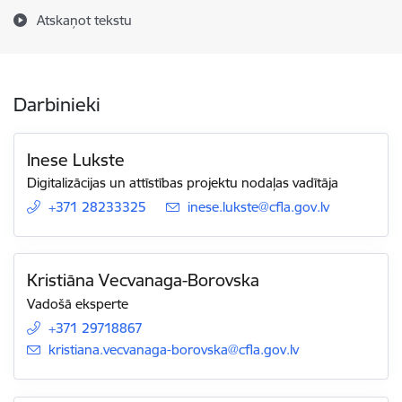
Atskaņot tekstu
Darbinieki
Inese Lukste
Digitalizācijas un attīstības projektu nodaļas vadītāja
+371 28233325
E-pasts:
inese.lukste@cfla.gov.lv
Kristiāna Vecvanaga-Borovska
Vadošā eksperte
+371 29718867
E-pasts:
kristiana.vecvanaga-borovska@cfla.gov.lv