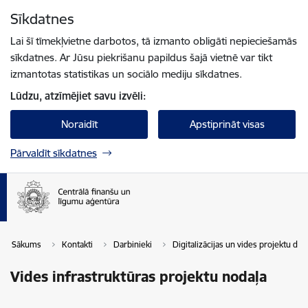
Pāriet uz lapas saturu
Sīkdatnes
Spied
lai meklētu
Enter
Lai šī tīmekļvietne darbotos, tā izmanto obligāti nepieciešamās
sīkdatnes. Ar Jūsu piekrišanu papildus šajā vietnē var tikt
izmantotas statistikas un sociālo mediju sīkdatnes.
Lūdzu, atzīmējiet savu izvēli:
Noraidīt
Apstiprināt visas
Pārvaldīt sīkdatnes
Sākums
Kontakti
Darbinieki
Digitalizācijas un vides projektu d
Vides infrastruktūras projektu nodaļa