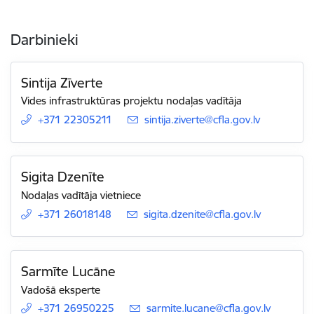
Darbinieki
Sintija Zīverte
Vides infrastruktūras projektu nodaļas vadītāja
+371 22305211
E-pasts:
sintija.ziverte@cfla.gov.lv
Sigita Dzenīte
Nodaļas vadītāja vietniece
+371 26018148
E-pasts:
sigita.dzenite@cfla.gov.lv
Sarmīte Lucāne
Vadošā eksperte
+371 26950225
E-pasts:
sarmite.lucane@cfla.gov.lv