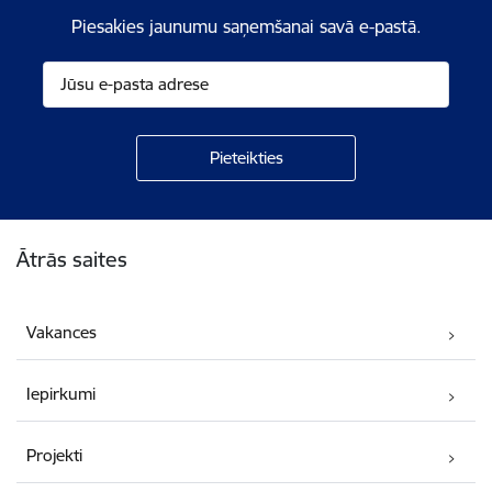
Piesakies jaunumu saņemšanai savā e-pastā.
Kājene
Ātrās saites
Vakances
Iepirkumi
Projekti