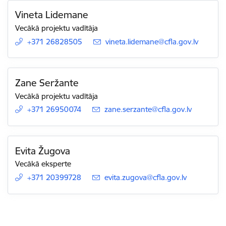
Vineta Lidemane
Vecākā projektu vadītāja
+371 26828505
E-pasts:
vineta.lidemane@cfla.gov.lv
Zane Seržante
Vecākā projektu vadītāja
+371 26950074
E-pasts:
zane.serzante@cfla.gov.lv
Evita Žugova
Vecākā eksperte
+371 20399728
E-pasts:
evita.zugova@cfla.gov.lv