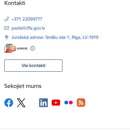
Kontakti
+371 22099777
E-pasts:
pasts@cfla.gov.lv
Juridiskā adrese: Smilšu iela 1, Rīga, LV-1919
Visi kontakti
Sekojiet mums