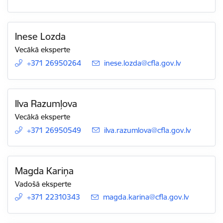
Inese Lozda
Vecākā eksperte
+371 26950264
E-pasts:
inese.lozda@cfla.gov.lv
Ilva Razumļova
Vecākā eksperte
+371 26950549
E-pasts:
ilva.razumlova@cfla.gov.lv
Magda Kariņa
Vadošā eksperte
+371 22310343
E-pasts:
magda.karina@cfla.gov.lv