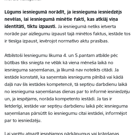
Lūgums iesniegumā norādīt, ja iesnieguma iesniedzējs
nevēlas, lai iesniegumā minētie fakti, kas atklāj viņa
identitāti, tiktu izpausti.
Ja iesniegumā netiks ietverta
norāde par aizliegumu izpaust tajā minētos faktus, iestāde tos
ir tiesīga izpaust, ievērojot normatīvo aktu prasības.
Atbilstoši Iesniegumu likuma 4. un 5.pantam atbilde pēc
būtības tiks sniegta ne vēlāk kā viena mēneša laikā no
iesnieguma saņemšanas, ja likumā nav noteikts citādi. Ja
iestāde konstatē, ka saņemtais iesniegums pilnībā vai kādā
daļā nav šīs iestādes kompetencē, tā septiņu darbdienu laikā
no iesnieguma saņemšanas dienas par to informē iesniedzēju
un, ja iespējams, norāda kompetento iestādi. Ja tas ir
lietderīgi, iestāde var septiņu darbdienu laikā pēc iesnieguma
saņemšanas pārsūtīt šo iesniegumu citai iestādei, informējot
par to iesniedzēju.
Lai varētu atpazīt iespējamos pārkāpumus vai krāpšanas