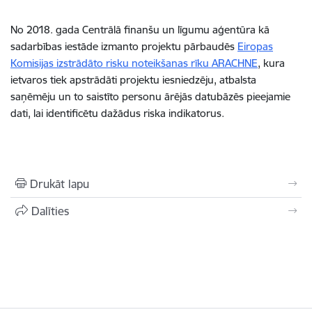
No 2018. gada Centrālā finanšu un līgumu aģentūra kā
sadarbības iestāde izmanto projektu pārbaudēs
Eiropas
Komisijas izstrādāto risku noteikšanas rīku ARACHNE
, kura
ietvaros tiek apstrādāti projektu iesniedzēju, atbalsta
saņēmēju un to saistīto personu ārējās datubāzēs pieejamie
dati, lai identificētu dažādus riska indikatorus.
Drukāt lapu
Dalīties