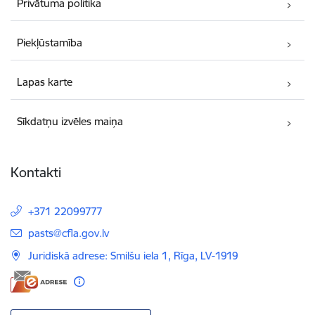
Privātuma politika
Piekļūstamība
Lapas karte
Sīkdatņu izvēles maiņa
Kontakti
+371 22099777
E-pasts:
pasts@cfla.gov.lv
Juridiskā adrese: Smilšu iela 1, Rīga, LV-1919