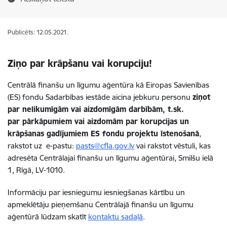
Publicēts: 12.05.2021.
Ziņo par krāpšanu vai korupciju!
Centrālā finanšu un līgumu aģentūra kā Eiropas Savienības
(ES) fondu Sadarbības iestāde aicina jebkuru personu
ziņot
par nelikumīgām vai aizdomīgām darbībām, t.sk.
par
pārkāpumiem vai aizdomām
par korupcijas un
krāpšanas gadījumiem ES fondu projektu īstenošanā
,
rakstot uz e-pastu:
pasts
@cfla.gov.lv
vai rakstot vēstuli, kas
adresēta Centrālajai finanšu un līgumu aģentūrai, Smilšu ielā
1, Rīgā, LV-1010.
Informāciju par iesniegumu iesniegšanas kārtību un
apmeklētāju pieņemšanu Centrālajā finanšu un līgumu
aģentūrā lūdzam skatīt
kontaktu sadaļā
.