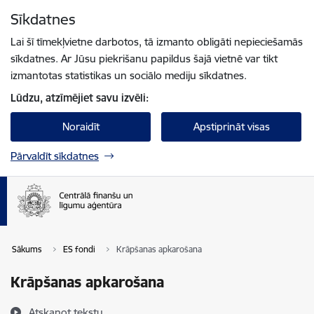
Pāriet uz lapas saturu
Sīkdatnes
Spied
lai meklētu
Enter
Lai šī tīmekļvietne darbotos, tā izmanto obligāti nepieciešamās
sīkdatnes. Ar Jūsu piekrišanu papildus šajā vietnē var tikt
izmantotas statistikas un sociālo mediju sīkdatnes.
Lūdzu, atzīmējiet savu izvēli:
Noraidīt
Apstiprināt visas
Pārvaldīt sīkdatnes
Sākums
ES fondi
Krāpšanas apkarošana
Krāpšanas apkarošana
Atskaņot tekstu