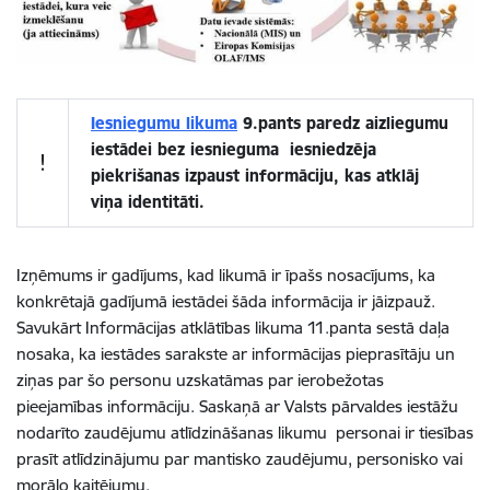
Iesniegumu likuma
9.pants paredz aizliegumu
iestādei bez iesnieguma iesniedzēja
!
piekrišanas izpaust informāciju, kas atklāj
viņa identitāti.
Izņēmums ir gadījums, kad likumā ir īpašs nosacījums, ka
konkrētajā gadījumā iestādei šāda informācija ir jāizpauž.
Savukārt Informācijas atklātības likuma 11.panta sestā daļa
nosaka, ka iestādes sarakste ar informācijas pieprasītāju un
ziņas par šo personu uzskatāmas par ierobežotas
pieejamības informāciju. Saskaņā ar Valsts pārvaldes iestāžu
nodarīto zaudējumu atlīdzināšanas likumu personai ir tiesības
prasīt atlīdzi­nājumu par mantisko zaudējumu, personisko vai
morālo kaitējumu.