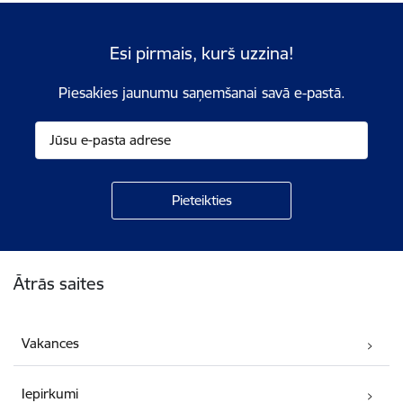
Esi pirmais, kurš uzzina!
Piesakies jaunumu saņemšanai savā e-pastā.
Kājene
Ātrās saites
Vakances
Iepirkumi