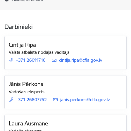
Darbinieki
Cintija Ripa
Valsts atbalsta nodaļas vadītāja
+371 26011716
E-pasts:
cintija.ripa@cfla.gov.lv
Jānis Pērkons
Vadošais eksperts
+371 26807762
E-pasts:
janis.perkons@cfla.gov.lv
Laura Ausmane