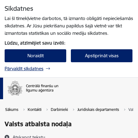
Pāriet uz lapas saturu
Sīkdatnes
Spied
lai meklētu
Enter
Lai šī tīmekļvietne darbotos, tā izmanto obligāti nepieciešamās
sīkdatnes. Ar Jūsu piekrišanu papildus šajā vietnē var tikt
izmantotas statistikas un sociālo mediju sīkdatnes.
Lūdzu, atzīmējiet savu izvēli:
Noraidīt
Apstiprināt visas
Pārvaldīt sīkdatnes
Sākums
Kontakti
Darbinieki
Juridiskais departaments
Valst
Valsts atbalsta nodaļa
Atskaņot tekstu