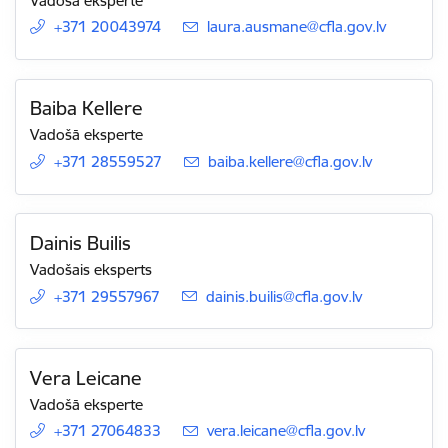
Vadošā eksperte
+371 20043974
E-pasts:
laura.ausmane@cfla.gov.lv
Baiba Kellere
Vadošā eksperte
+371 28559527
E-pasts:
baiba.kellere@cfla.gov.lv
Dainis Builis
Vadošais eksperts
+371 29557967
E-pasts:
dainis.builis@cfla.gov.lv
Vera Leicane
Vadošā eksperte
+371 27064833
E-pasts:
vera.leicane@cfla.gov.lv