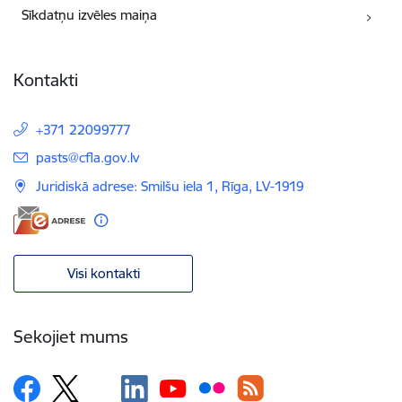
Sīkdatņu izvēles maiņa
Kontakti
+371 22099777
E-pasts:
pasts@cfla.gov.lv
Juridiskā adrese: Smilšu iela 1, Rīga, LV-1919
Visi kontakti
Sekojiet mums