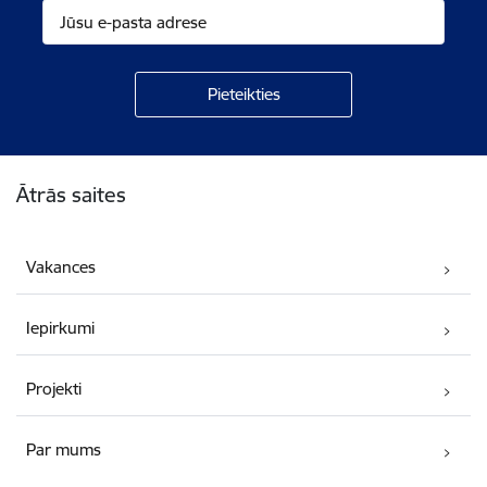
Kājene
Ātrās saites
Vakances
Iepirkumi
Projekti
Par mums