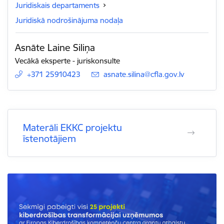
Juridiskais departaments
Juridiskā nodrošinājuma nodaļa
Asnāte Laine Siliņa
Vecākā eksperte - juriskonsulte
+371 25910423
E-pasts:
asnate.silina@cfla.gov.lv
Materāli EKKC projektu
īstenotājiem