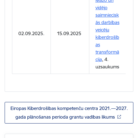
Mazo un
vidējo
saimniecisk
ās darbības
veicēju
02.09.2025.
15.09.2025
kiberdrošīb
as
transformā
cija
, 4.
uzsaukums
Eiropas Kiberdrošības kompetenču centra 2021.—2027.
gada plānošanas perioda grantu vadības likums