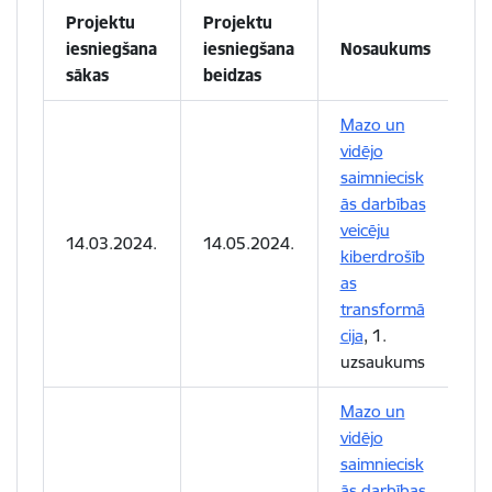
Projektu
Projektu
iesniegšana
iesniegšana
Nosaukums
sākas
beidzas
Mazo un
vidējo
saimniecisk
ās darbības
veicēju
14.03.2024.
14.05.2024.
kiberdrošīb
as
transformā
cija
, 1.
uzsaukums
Mazo un
vidējo
saimniecisk
ās darbības