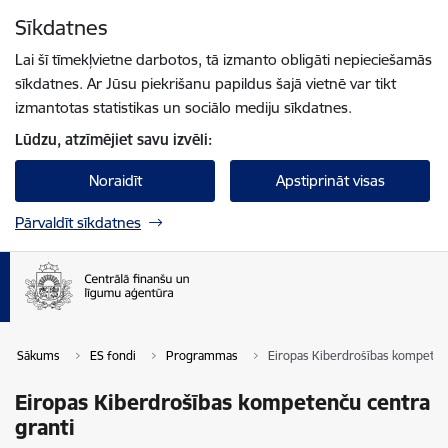
Pāriet uz lapas saturu
Sīkdatnes
Spied
lai meklētu
Enter
Lai šī tīmekļvietne darbotos, tā izmanto obligāti nepieciešamās
sīkdatnes. Ar Jūsu piekrišanu papildus šajā vietnē var tikt
izmantotas statistikas un sociālo mediju sīkdatnes.
Lūdzu, atzīmējiet savu izvēli:
Noraidīt
Apstiprināt visas
Pārvaldīt sīkdatnes
Sākums
ES fondi
Programmas
Eiropas Kiberdrošības kompetenč
Eiropas Kiberdrošības kompetenču centra
granti