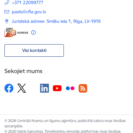
+371 22099777
E-pasts:
pasts@cfla.gov.lv
Juridiskā adrese: Smilšu iela 1, Rīga, LV-1919
Visi kontakti
Sekojiet mums
© 2026 Centrālā finanšu un līgumu aģentūra, publicētā satura visas tiesības
aizsargātas.
© 2020 Valsts kanceleja, Tīmekļvietņu vienotās platformas visas tiesības