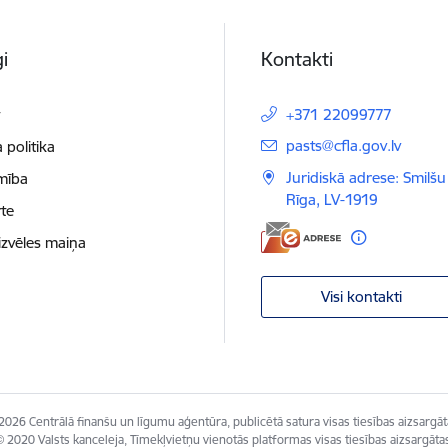
i
Kontakti
t
+371 22099777
E-pasts:
pasts@cfla.gov.lv
 politika
Juridiskā adrese: Smilšu 
mība
Rīga, LV-1919
te
izvēles maiņa
Visi kontakti
2026 Centrālā finanšu un līgumu aģentūra, publicētā satura visas tiesības aizsargāt
 2020 Valsts kanceleja, Tīmekļvietņu vienotās platformas visas tiesības aizsargāta