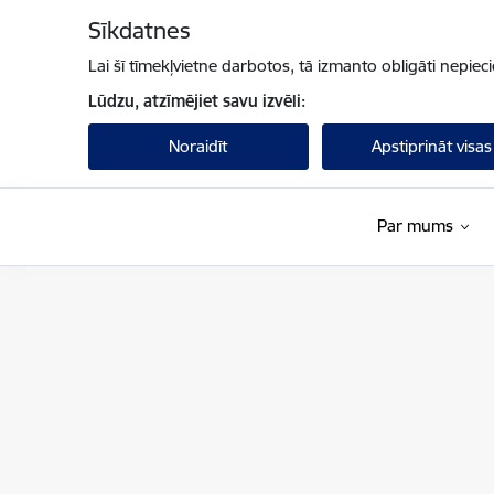
Pāriet uz lapas saturu
Sīkdatnes
Lai šī tīmekļvietne darbotos, tā izmanto obligāti nepiec
Lūdzu, atzīmējiet savu izvēli:
Noraidīt
Apstiprināt visas
Par mums
Centrālā finanšu un līgumu aģentūra