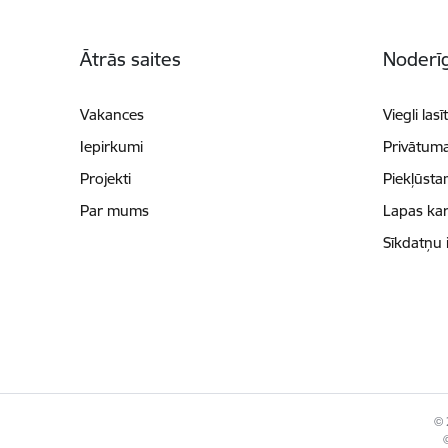
Kājene
Ātrās saites
Noderīg
Vakances
Viegli lasī
Iepirkumi
Privātuma
Projekti
Piekļūsta
Par mums
Lapas kar
Sīkdatņu 
© 
©