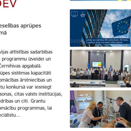
eselības aprūpes
omā
jas attīstības sadarbības
bu programmu izveidei un
Černihivas apgabalā.
rūpes sistēmas kapacitāti
pmācības ārstniecības un
ntu konkursā var iesniegt
onas, citas valsts institūcijas,
drības un citi. Grantu
apmācību programmas, lai
eciālistu…