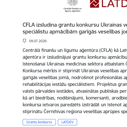
CFLA izsludina grantu konkursu Ukrainas v
speciālistu apmācībām garīgās veselības j
09.07.2026.
Centrālā finanšu un līgumu aģentūra (CFLA) kā Latvi
aģentūra ir izsludinājusi grantu konkursu apmācī
īstenošanai Ukrainas medicīnas sektora atbalstam 
Konkursa mērķis ir stiprināt Ukrainas veselības ap
garīgās veselības jomā, nodrošinot profesionālas a
rehabilitācijas iestāžu speciālistiem. Projektus gra
valsts pārvaldes iestādes, atvasinātas publiskas pers
kā arī biedrības, nodibinājumi, komersanti, arodbie
konkursa ietvaros paredzēts izstrādāt un īstenot 
stiprinātu Černihivas reģiona veselības aprūpes sp
Grantu konkurss
LATDEV