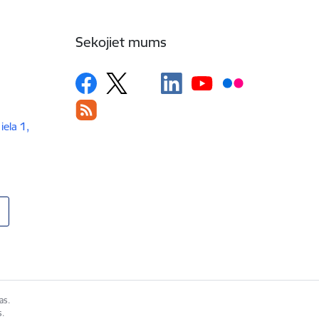
Sekojiet mums
iela 1,
as.
s.