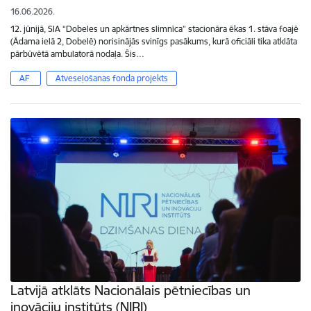
16.06.2026.
12. jūnijā, SIA “Dobeles un apkārtnes slimnīca” stacionāra ēkas 1. stāva foajē
(Ādama ielā 2, Dobelē) norisinājās svinīgs pasākums, kurā oficiāli tika atklāta
pārbūvētā ambulatorā nodaļa. Šis…
AF
Atveseļošanas fonda projekts
Latvijā atklāts Nacionālais pētniecības un
inovāciju institūts (NIRI)