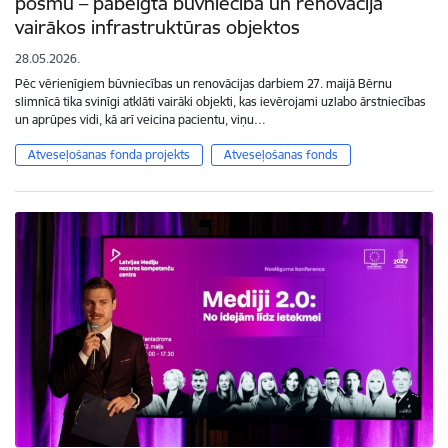
posmu – pabeigta būvniecība un renovācija
vairākos infrastruktūras objektos
28.05.2026.
Pēc vērienīgiem būvniecības un renovācijas darbiem 27. maijā Bērnu
slimnīcā tika svinīgi atklāti vairāki objekti, kas ievērojami uzlabo ārstniecības
un aprūpes vidi, kā arī veicina pacientu, viņu…
Atveseļošanas fonda projekts
Atveseļošanas fonds