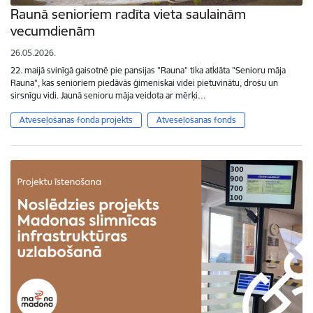
Raunā senioriem radīta vieta saulainām
vecumdienām
26.05.2026.
22. maijā svinīgā gaisotnē pie pansijas "Rauna" tika atklāta "Senioru māja
Rauna", kas senioriem piedāvās ģimeniskai videi pietuvinātu, drošu un
sirsnīgu vidi. Jaunā senioru māja veidota ar mērķi…
Atveseļošanas fonda projekts
Atveseļošanas fonds