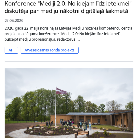
Konferencē “Mediji 2.0: No idejām līdz ietekmei”
diskutēja par mediju nākotni digitālajā laikmetā
27.05.2026.
2026. gada 22. maijā norisinājās Latvijas Mediju nozares kompetenču centra
projekta noslēguma konference “Mediji 2.0: No idejām līdz ietekmei”,
pulcējot mediju profesionāļus, redaktorus,…
AF
Atveseļošanas fonda projekts