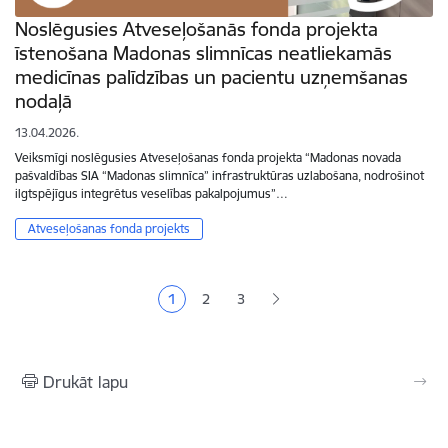
Noslēgusies Atveseļošanās fonda projekta
īstenošana Madonas slimnīcas neatliekamās
medicīnas palīdzības un pacientu uzņemšanas
nodaļā
13.04.2026.
Veiksmīgi noslēgusies Atveseļošanas fonda projekta “Madonas novada
pašvaldības SIA “Madonas slimnīca” infrastruktūras uzlabošana, nodrošinot
ilgtspējīgus integrētus veselības pakalpojumus”…
Atveseļošanas fonda projekts
Lapošana
1
2
3
Pašreizējā lapa
Lapa
Lapa
Drukāt lapu