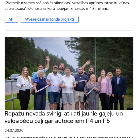
“Ziemeļkurzemes reģionālās slimnīcas” veselības aprūpes infrastruktūras
stiprināšana” īstenošana, kura kopējās izmaksas ir 4,8 miljoni…
AF
Atveseļošanas fonda projekts
Ropažu novadā svinīgi atklāti jaunie gājēju un
velosipēdu ceļi gar autoceļiem P4 un P5
24.07.2026.