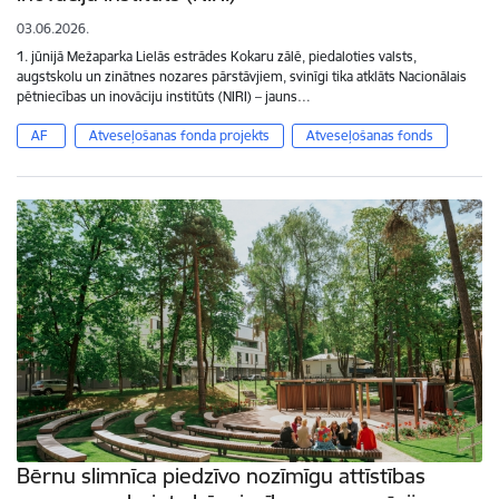
03.06.2026.
1. jūnijā Mežaparka Lielās estrādes Kokaru zālē, piedaloties valsts,
augstskolu un zinātnes nozares pārstāvjiem, svinīgi tika atklāts Nacionālais
pētniecības un inovāciju institūts (NIRI) – jauns…
AF
Atveseļošanas fonda projekts
Atveseļošanas fonds
Bērnu slimnīca piedzīvo nozīmīgu attīstības