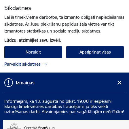
Pāriet uz lapas saturu
Sīkdatnes
Spied
lai meklētu
Enter
Lai šī tīmekļvietne darbotos, tā izmanto obligāti nepieciešamās
sīkdatnes. Ar Jūsu piekrišanu papildus šajā vietnē var tikt
izmantotas statistikas un sociālo mediju sīkdatnes.
Lūdzu, atzīmējiet savu izvēli:
Noraidīt
Apstiprināt visas
Pārvaldīt sīkdatnes
Izmaiņas
Informējam, ka 13. augustā no plkst. 19.00 ir iespējami
īslaicīgi tīmekļvietnes darbības traucējumi, jo tiks veikti
uzturēšanas darbi. Atvainojamies par sagādātajām neērtībām!