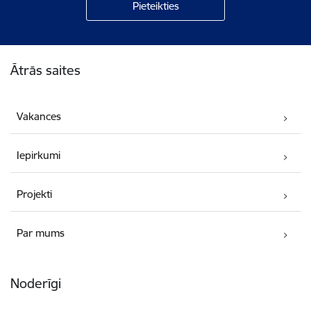
Kājene
Ātrās saites
Vakances
Iepirkumi
Projekti
Par mums
Noderīgi