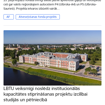
23. jūlijā Ropažu novadā svinīgi atklāti jaunie apvienotie gājēju un velosipēdu
ceļi gar valsts reģionālajiem autoceļiem P4 (Ulbroka–A4) un P5 (Ulbroka–
Saurieši). Projekta ietvaros izbūvēti vairāk…
AF
Atveseļošanas fonda projekts
LBTU veiksmīgi noslēdz institucionālās
kapacitātes stiprināšanas projektu izcilībai
studijās un pētniecībā