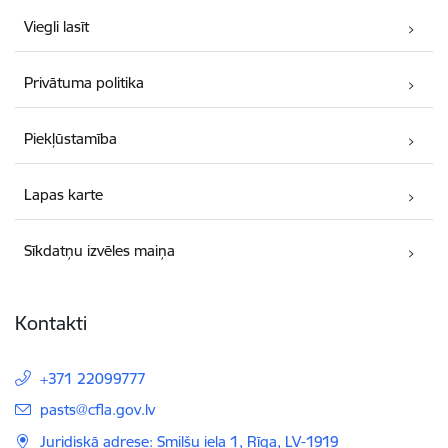
Viegli lasīt
Privātuma politika
Piekļūstamība
Lapas karte
Sīkdatņu izvēles maiņa
Kontakti
+371 22099777
E-pasts:
pasts@cfla.gov.lv
Juridiskā adrese: Smilšu iela 1, Rīga, LV-1919