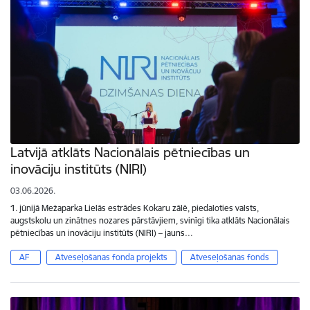
Latvijā atklāts Nacionālais pētniecības un
inovāciju institūts (NIRI)
03.06.2026.
1. jūnijā Mežaparka Lielās estrādes Kokaru zālē, piedaloties valsts,
augstskolu un zinātnes nozares pārstāvjiem, svinīgi tika atklāts Nacionālais
pētniecības un inovāciju institūts (NIRI) – jauns…
AF
Atveseļošanas fonda projekts
Atveseļošanas fonds