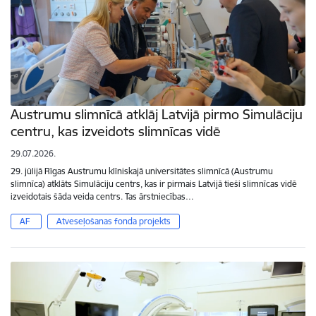
Austrumu slimnīcā atklāj Latvijā pirmo Simulāciju
centru, kas izveidots slimnīcas vidē
29.07.2026.
29. jūlijā Rīgas Austrumu klīniskajā universitātes slimnīcā (Austrumu
slimnīca) atklāts Simulāciju centrs, kas ir pirmais Latvijā tieši slimnīcas vidē
izveidotais šāda veida centrs. Tas ārstniecības…
AF
Atveseļošanas fonda projekts