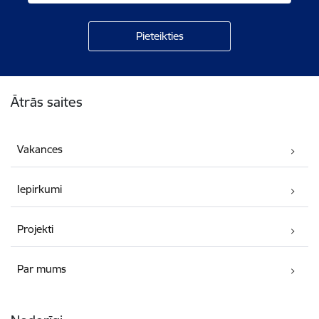
Kājene
Ātrās saites
Vakances
Iepirkumi
Projekti
Par mums