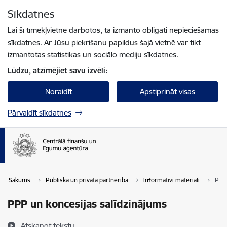
Pāriet uz lapas saturu
Sīkdatnes
Spied
lai meklētu
Enter
Lai šī tīmekļvietne darbotos, tā izmanto obligāti nepieciešamās
sīkdatnes. Ar Jūsu piekrišanu papildus šajā vietnē var tikt
izmantotas statistikas un sociālo mediju sīkdatnes.
Lūdzu, atzīmējiet savu izvēli:
Noraidīt
Apstiprināt visas
Pārvaldīt sīkdatnes
Sākums
Publiskā un privātā partnerība
Informatīvi materiāli
PPP 
PPP un koncesijas salīdzinājums
Atskaņot tekstu