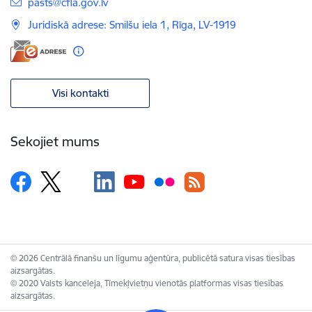
E-pasts:
pasts@cfla.gov.lv
Juridiskā adrese: Smilšu iela 1, Rīga, LV-1919
Visi kontakti
Sekojiet mums
© 2026 Centrālā finanšu un līgumu aģentūra, publicētā satura visas tiesības
aizsargātas.
© 2020 Valsts kanceleja, Tīmekļvietņu vienotās platformas visas tiesības
aizsargātas.