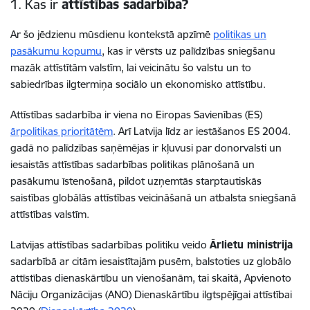
1. Kas ir
attīstības sadarbība?
Ar šo jēdzienu mūsdienu kontekstā apzīmē
politikas un
pasākumu kopumu
, kas ir vērsts uz palīdzības sniegšanu
mazāk attīstītām valstīm, lai veicinātu šo valstu un to
sabiedrības ilgtermiņa sociālo un ekonomisko attīstību.
Attīstības sadarbība ir viena no Eiropas Savienības (ES)
ārpolitikas prioritātēm
. Arī Latvija līdz ar iestāšanos ES 2004.
gadā no palīdzības saņēmējas ir kļuvusi par donorvalsti un
iesaistās attīstības sadarbības politikas plānošanā un
pasākumu īstenošanā, pildot uzņemtās starptautiskās
saistības globālās attīstības veicināšanā un atbalsta sniegšanā
attīstības valstīm.
Latvijas attīstības sadarbības politiku veido
Ārlietu ministrija
sadarbībā ar citām iesaistītajām pusēm, balstoties uz globālo
attīstības dienaskārtību un vienošanām, tai skaitā, Apvienoto
Nāciju Organizācijas (ANO) Dienaskārtību ilgtspējīgai attīstībai