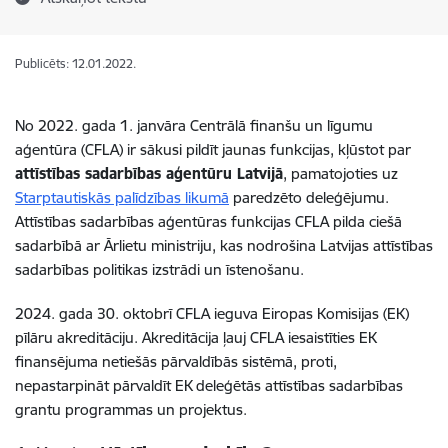
Publicēts: 12.01.2022.
No 2022. gada 1. janvāra Centrālā finanšu un līgumu
aģentūra (CFLA) ir sākusi pildīt jaunas funkcijas, kļūstot par
attīstības sadarbības aģentūru Latvijā
, pamatojoties uz
Starptautiskās palīdzības likumā
paredzēto deleģējumu.
Attīstības sadarbības aģentūras funkcijas CFLA pilda ciešā
sadarbībā ar Ārlietu ministriju, kas nodrošina Latvijas attīstības
sadarbības politikas izstrādi un īstenošanu.
2024. gada 30. oktobrī CFLA ieguva Eiropas Komisijas (EK)
pīlāru akreditāciju. Akreditācija ļauj CFLA iesaistīties EK
finansējuma netiešās pārvaldībās sistēmā, proti,
nepastarpināt pārvaldīt EK deleģētās attīstības sadarbības
grantu programmas un projektus.