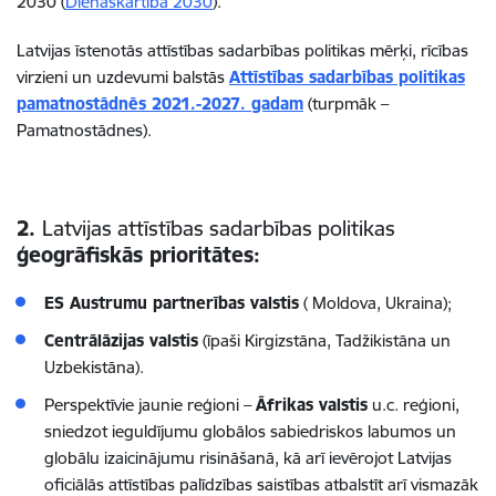
2030 (
Dienaskārtība 2030
).
Latvijas īstenotās attīstības sadarbības politikas mērķi, rīcības
virzieni un uzdevumi balstās
Attīstības sadarbības politikas
pamatnostādnēs 2021.-2027. gadam
(turpmāk –
Pamatnostādnes).
2.
Latvijas attīstības sadarbības politikas
ģeogrāfiskās prioritātes:
ES Austrumu partnerības valstis
( Moldova, Ukraina);
Centrālāzijas valstis
(īpaši Kirgizstāna, Tadžikistāna un
Uzbekistāna).
Perspektīvie jaunie reģioni –
Āfrikas valstis
u.c. reģioni,
sniedzot ieguldījumu globālos sabiedriskos labumos un
globālu izaicinājumu risināšanā, kā arī ievērojot Latvijas
oficiālās attīstības palīdzības saistības atbalstīt arī vismazāk