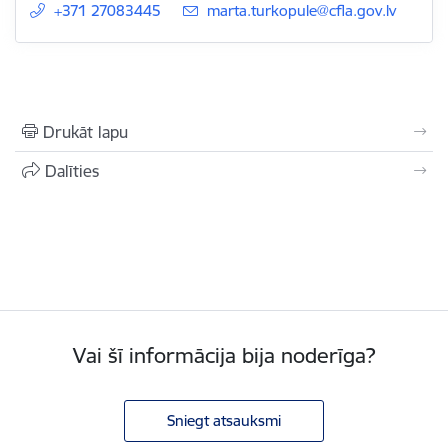
+371 27083445
E-pasts:
marta.turkopule@cfla.gov.lv
Drukāt lapu
Dalīties
Vai šī informācija bija noderīga?
Sniegt atsauksmi