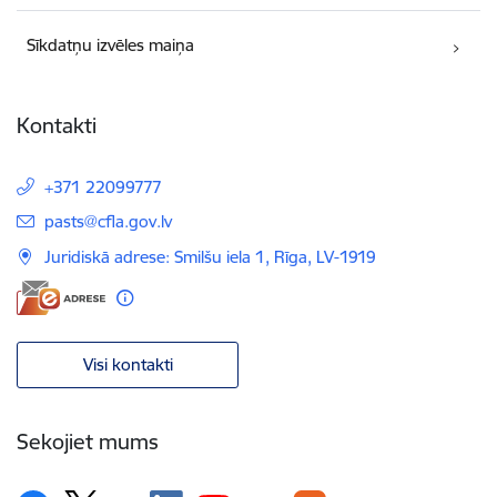
Sīkdatņu izvēles maiņa
Kontakti
+371 22099777
E-pasts:
pasts@cfla.gov.lv
Juridiskā adrese: Smilšu iela 1, Rīga, LV-1919
Visi kontakti
Sekojiet mums