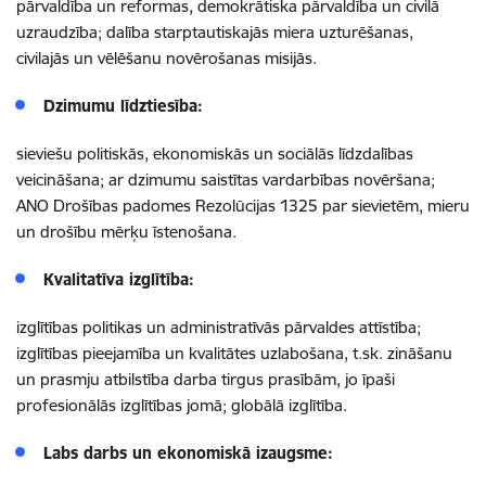
pārvaldība un reformas, demokrātiska pārvaldība un civilā
uzraudzība; dalība starptautiskajās miera uzturēšanas,
civilajās un vēlēšanu novērošanas misijās.
Dzimumu līdztiesība:
sieviešu politiskās, ekonomiskās un sociālās līdzdalības
veicināšana; ar dzimumu saistītas vardarbības novēršana;
ANO Drošības padomes Rezolūcijas 1325 par sievietēm, mieru
un drošību mērķu īstenošana.
Kvalitatīva izglītība:
izglītības politikas un administratīvās pārvaldes attīstība;
izglītības pieejamība un kvalitātes uzlabošana, t.sk. zināšanu
un prasmju atbilstība darba tirgus prasībām, jo īpaši
profesionālās izglītības jomā; globālā izglītība.
Labs darbs un ekonomiskā izaugsme: