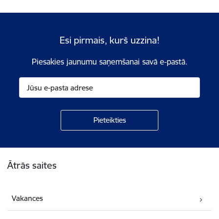
Esi pirmais, kurš uzzina!
Piesakies jaunumu saņemšanai savā e-pastā.
Kājene
Ātrās saites
Vakances