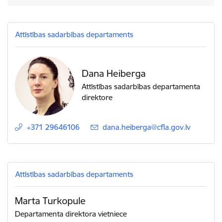
Attīstības sadarbības departaments
Dana Heiberga
Attīstības sadarbības departamenta
direktore
+371 29646106
E-pasts:
dana.heiberga@cfla.gov.lv
Attīstības sadarbības departaments
Marta Turkopule
Departamenta direktora vietniece