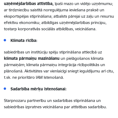
uzņēmējdarbības attīstība,
īpaši mazo un vidējo uzņēmumu;
ar tirdzniecību saistītā noregulējuma ieviešana praksē un
eksportspējas stiprināšana; atbalsts pārejai uz zaļu un resursu
efektīvu ekonomiku; atbildīgas uzņēmējdarbības principu,
tostarp korporatīvās sociālās atbildības, veicināšana.
Klimata rīcība:
sabiedrības un institūciju spēju stiprināšana attiecībā uz
klimata pārmaiņu mazināšanu
un pielāgošanos klimata
pārmaiņām; klimata pārmaiņu integrācija rīcībpolitikās un
plānošanā. Aktivitātes var vienlaicīgi sniegt ieguldījumu arī citu,
t.sk. ne prioritāro IAM īstenošanā.
Sadarbība mērķu īstenošanai:
Starpnozaru partnerību un sadarbības stiprināšana un
sabiedrības izpratnes veicināšana par attīstības sadarbību.