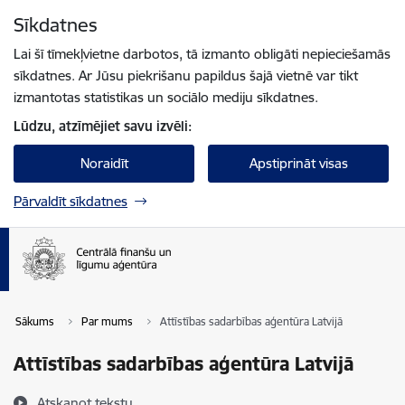
Pāriet uz lapas saturu
Sīkdatnes
Spied
lai meklētu
Enter
Lai šī tīmekļvietne darbotos, tā izmanto obligāti nepieciešamās
sīkdatnes. Ar Jūsu piekrišanu papildus šajā vietnē var tikt
izmantotas statistikas un sociālo mediju sīkdatnes.
Lūdzu, atzīmējiet savu izvēli:
Noraidīt
Apstiprināt visas
Pārvaldīt sīkdatnes
Sākums
Par mums
Attīstības sadarbības aģentūra Latvijā
Attīstības sadarbības aģentūra Latvijā
Atskaņot tekstu