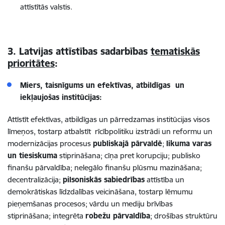
attīstītās valstis.
3. Latvijas attīstības sadarbības
tematiskās
prioritātes
:
Miers, taisnīgums un efektīvas, atbildīgas un
iekļaujošas institūcijas:
Attīstīt efektīvas, atbildīgas un pārredzamas institūcijas visos
līmeņos, tostarp atbalstīt
rīcībpolitiku izstrādi un reformu un
modernizācijas procesus
publiskajā pārvaldē
;
likuma varas
un tiesiskuma
stiprināšana; cīņa pret korupciju; publisko
finanšu pārvaldība
; nelegālo finanšu plūsmu mazināšana;
decentralizācija;
pilsoniskās sabiedrības
attīstība un
demokrātiskas līdzdalības veicināšana, tostarp lēmumu
pieņemšanas procesos; vārdu un mediju brīvības
stiprināšana; integrēta
robežu pārvaldība
; drošības struktūru