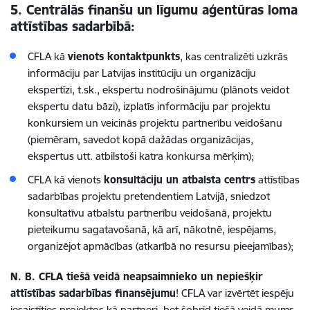
5. Centrālās finanšu un līgumu aģentūras loma
attīstības sadarbībā:
CFLA kā
vienots kontaktpunkts
, kas centralizēti uzkrās
informāciju par Latvijas institūciju un organizāciju
ekspertīzi, t.sk., ekspertu nodrošinājumu (plānots veidot
ekspertu datu bāzi), izplatīs informāciju par projektu
konkursiem un veicinās projektu partnerību veidošanu
(piemēram, savedot kopā dažādas organizācijas,
ekspertus utt. atbilstoši katra konkursa mērķim);
CFLA kā vienots
konsultāciju un atbalsta centrs
attīstības
sadarbības projektu pretendentiem Latvijā, sniedzot
konsultatīvu atbalstu partnerību veidošanā, projektu
pieteikumu sagatavošanā, kā arī, nākotnē, iespējams,
organizējot apmācības (atkarībā no resursu pieejamības);
N. B. CFLA tiešā veidā neapsaimnieko un nepiešķir
attīstības sadarbības finansējumu
! CFLA var izvērtēt iespēju
iesaistīties projektos kā partneri, bet šobrīd tiešā veidā mums