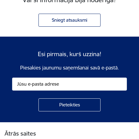
Sniegt atsauksmi
Esi pirmais, kurš uzzina!
Piesakies jaunumu saņemšanai savā e-pastā.
Kājene
Ātrās saites