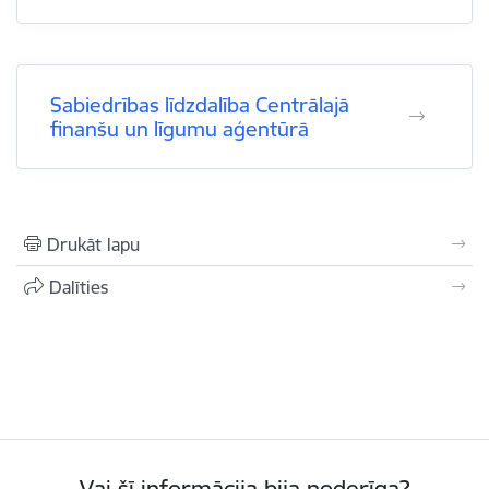
Sabiedrības līdzdalība Centrālajā
finanšu un līgumu aģentūrā
Drukāt lapu
Dalīties
Vai šī informācija bija noderīga?