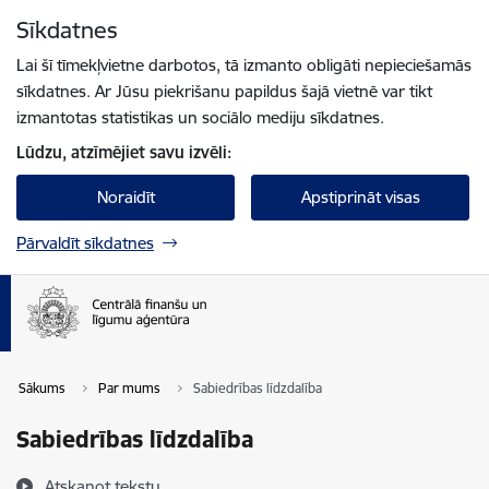
Pāriet uz lapas saturu
Sīkdatnes
Spied
lai meklētu
Enter
Lai šī tīmekļvietne darbotos, tā izmanto obligāti nepieciešamās
sīkdatnes. Ar Jūsu piekrišanu papildus šajā vietnē var tikt
izmantotas statistikas un sociālo mediju sīkdatnes.
Lūdzu, atzīmējiet savu izvēli:
Noraidīt
Apstiprināt visas
Pārvaldīt sīkdatnes
Sākums
Par mums
Sabiedrības līdzdalība
Sabiedrības līdzdalība
Atskaņot tekstu