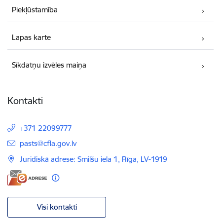
Piekļūstamība
Lapas karte
Sīkdatņu izvēles maiņa
Kontakti
+371 22099777
E-pasts:
pasts@cfla.gov.lv
Juridiskā adrese: Smilšu iela 1, Rīga, LV-1919
Visi kontakti