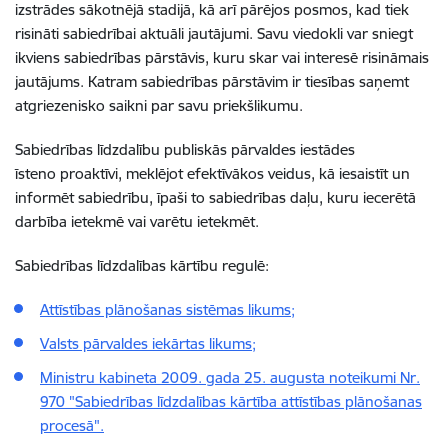
izstrādes sākotnējā stadijā, kā arī pārējos posmos, kad tiek
risināti sabiedrībai aktuāli jautājumi. Savu viedokli var sniegt
ikviens sabiedrības pārstāvis, kuru skar vai interesē risināmais
jautājums. Katram sabiedrības pārstāvim ir tiesības saņemt
atgriezenisko saikni par savu priekšlikumu.
Sabiedrības līdzdalību publiskās pārvaldes iestādes
īsteno proaktīvi, meklējot efektīvākos veidus, kā iesaistīt un
informēt sabiedrību, īpaši to sabiedrības daļu, kuru iecerētā
darbība ietekmē vai varētu ietekmēt.
Sabiedrības līdzdalības kārtību regulē:
Attīstības plānošanas sistēmas likums;
Valsts pārvaldes iekārtas likums;
Ministru kabineta 2009. gada 25. augusta noteikumi Nr.
970 "Sabiedrības līdzdalības kārtība attīstības plānošanas
procesā".