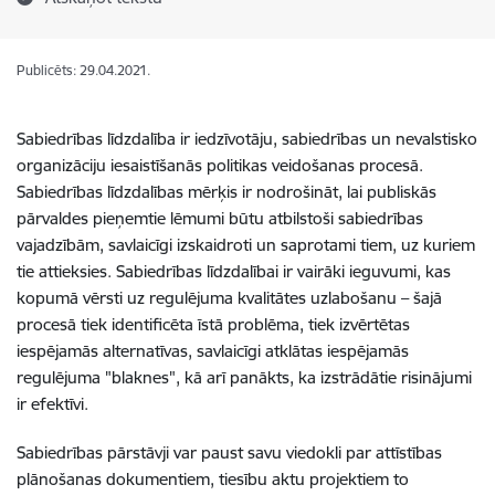
Publicēts: 29.04.2021.
Sabiedrības līdzdalība ir iedzīvotāju, sabiedrības un nevalstisko
organizāciju iesaistīšanās politikas veidošanas procesā.
Sabiedrības līdzdalības mērķis ir nodrošināt, lai publiskās
pārvaldes pieņemtie lēmumi būtu atbilstoši sabiedrības
vajadzībām, savlaicīgi izskaidroti un saprotami tiem, uz kuriem
tie attieksies. Sabiedrības līdzdalībai ir vairāki ieguvumi, kas
kopumā vērsti uz regulējuma kvalitātes uzlabošanu – šajā
procesā tiek identificēta īstā problēma, tiek izvērtētas
iespējamās alternatīvas, savlaicīgi atklātas iespējamās
regulējuma "blaknes", kā arī panākts, ka izstrādātie risinājumi
ir efektīvi.
Sabiedrības pārstāvji var paust savu viedokli par attīstības
plānošanas dokumentiem, tiesību aktu projektiem to