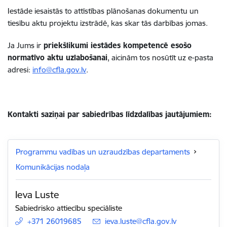
Iestāde iesaistās to attīstības plānošanas dokumentu un
tiesību aktu projektu izstrādē, kas skar tās darbības jomas.
Ja Jums ir
priekšlikumi iestādes kompetencē esošo
normatīvo aktu uzlabošanai
, aicinām tos nosūtīt uz e-pasta
adresi:
info@cfla.gov.lv
.
Kontakti saziņai par sabiedrības līdzdalības jautājumiem:
Programmu vadības un uzraudzības departaments
Komunikācijas nodaļa
Ieva Luste
Sabiedrisko attiecību speciāliste
+371 26019685
E-pasts:
ieva.luste@cfla.gov.lv