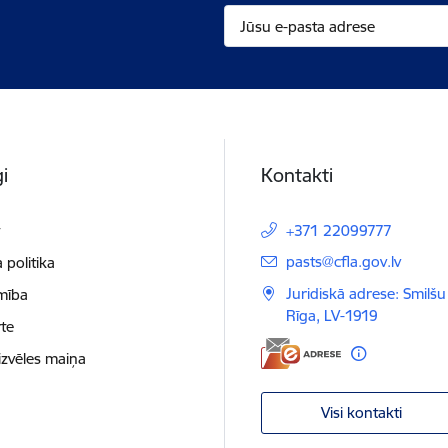
i
Kontakti
t
+371 22099777
E-pasts:
pasts@cfla.gov.lv
 politika
Juridiskā adrese: Smilšu 
mība
Rīga, LV-1919
te
izvēles maiņa
Visi kontakti