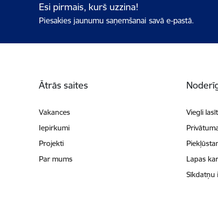
Esi pirmais, kurš uzzina!
Piesakies jaunumu saņemšanai savā e-pastā.
Kājene
Ātrās saites
Noderīg
Vakances
Viegli lasī
Iepirkumi
Privātuma
Projekti
Piekļūsta
Par mums
Lapas kar
Sīkdatņu 