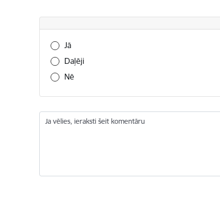
Vai šī informācija bija noderīga?
Jā
Daļēji
Nē
Ja vēlies, ieraksti šeit komentāru