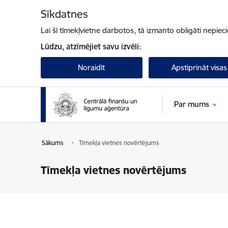
Pāriet uz lapas saturu
Sīkdatnes
Lai šī tīmekļvietne darbotos, tā izmanto obligāti nepiec
Lūdzu, atzīmējiet savu izvēli:
Noraidīt
Apstiprināt visas
Par mums
Sākums
Tīmekļa vietnes novērtējums
Tīmekļa vietnes novērtējums