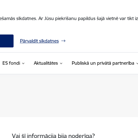
iešamās sīkdatnes. Ar Jūsu piekrišanu papildus šajā vietnē var tikt i
Pārvaldīt sīkdatnes
ES fondi
Aktualitātes
Publiskā un privātā partnerība
Vai šī informācija bija noderīga?