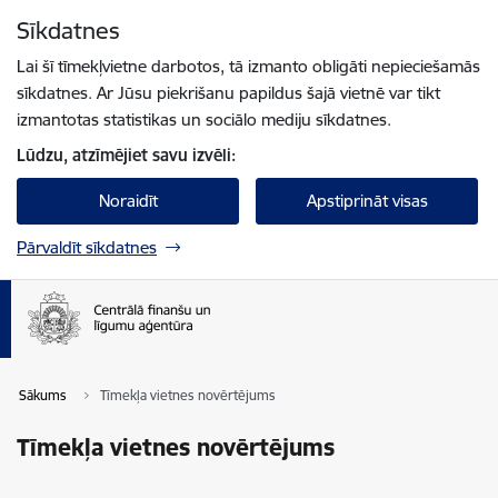
Pāriet uz lapas saturu
Sīkdatnes
Spied
lai meklētu
Enter
Lai šī tīmekļvietne darbotos, tā izmanto obligāti nepieciešamās
sīkdatnes. Ar Jūsu piekrišanu papildus šajā vietnē var tikt
izmantotas statistikas un sociālo mediju sīkdatnes.
Lūdzu, atzīmējiet savu izvēli:
Noraidīt
Apstiprināt visas
Pārvaldīt sīkdatnes
Sākums
Tīmekļa vietnes novērtējums
Tīmekļa vietnes novērtējums