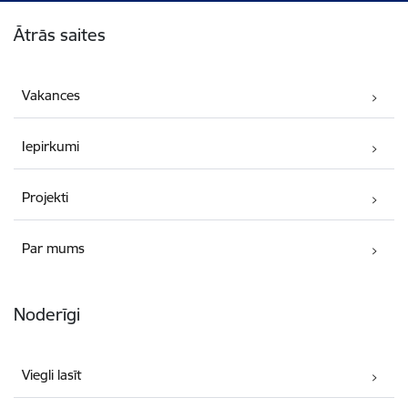
Kājene
Ātrās saites
Vakances
Iepirkumi
Projekti
Par mums
Noderīgi
Viegli lasīt