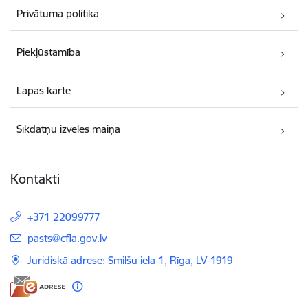
Privātuma politika
Piekļūstamība
Lapas karte
Sīkdatņu izvēles maiņa
Kontakti
+371 22099777
E-pasts:
pasts@cfla.gov.lv
Juridiskā adrese: Smilšu iela 1, Rīga, LV-1919