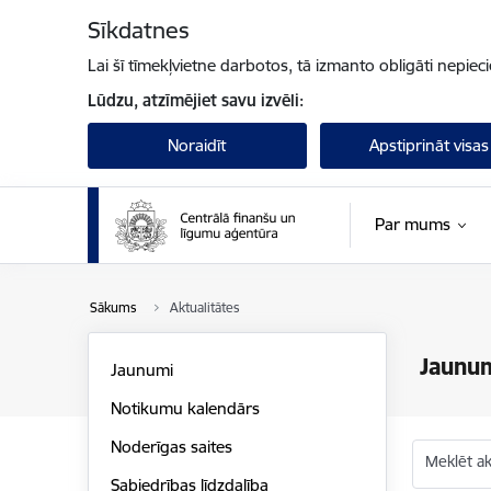
Pāriet uz lapas saturu
Sīkdatnes
Lai šī tīmekļvietne darbotos, tā izmanto obligāti nepiec
Lūdzu, atzīmējiet savu izvēli:
Noraidīt
Apstiprināt visas
Par mums
Sākums
Aktualitātes
Jaunu
Jaunumi
Notikumu kalendārs
Noderīgas saites
Meklēt akt
Sabiedrības līdzdalība