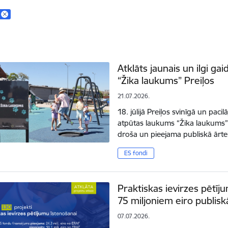
Atklāts jaunais un ilgi ga
“Žika laukums” Preiļos
21.07.2026.
18. jūlijā Preiļos svinīgā un pacil
atpūtas laukums “Žika laukums”.
droša un pieejama publiskā ārt
ES fondi
Praktiskas ievirzes pētīj
75 miljoniem eiro publis
07.07.2026.