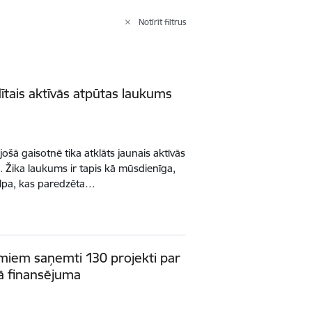
Notīrīt filtrus
idītais aktīvās atpūtas laukums
ājošā gaisotnē tika atklāts jaunais aktīvās
 Žika laukums ir tapis kā mūsdienīga,
elpa, kas paredzēta…
umiem saņemti 130 projekti par
kā finansējuma