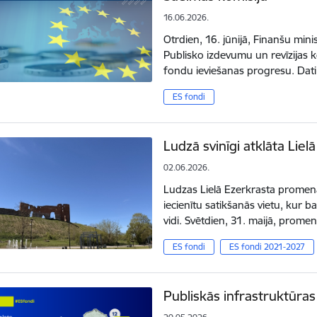
16.06.2026.
Otrdien, 16. jūnijā, Finanšu mini
Publisko izdevumu un revīzijas k
fondu ieviešanas progresu. Dati
ES fondi
Ludzā svinīgi atklāta Li
02.06.2026.
Ludzas Lielā Ezerkrasta promenād
iecienītu satikšanās vietu, kur
vidi. Svētdien, 31. maijā, prome
ES fondi
ES fondi 2021-2027
Publiskās infrastruktūras 