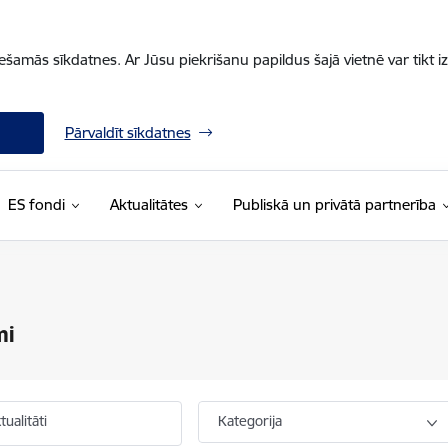
iešamās sīkdatnes. Ar Jūsu piekrišanu papildus šajā vietnē var tikt i
Pārvaldīt sīkdatnes
ES fondi
Aktualitātes
Publiskā un privātā partnerība
mi
ualitāti
Kategorija