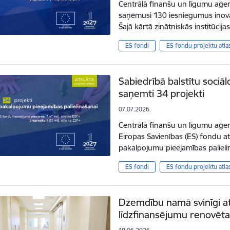
Centrālā finanšu un līgumu aģent
saņēmusi 130 iesniegumus inovat
Šajā kārtā zinātniskās institūcija
ES fondi
ES fondu projektu atla
Sabiedrībā balstītu sociāl
saņemti 34 projekti
07.07.2026.
Centrālā finanšu un līgumu aģen
Eiropas Savienības (ES) fondu at
pakalpojumu pieejamības paliel
ES fondi
ES fondu projektu atla
Dzemdību namā svinīgi at
līdzfinansējumu renovētai