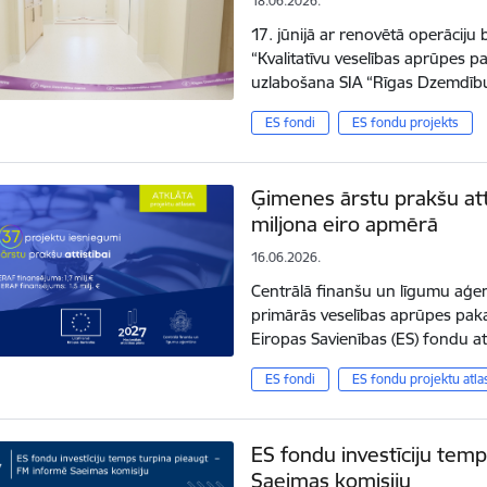
18.06.2026.
17. jūnijā ar renovētā operāciju 
“Kvalitatīvu veselības aprūpes p
uzlabošana SIA “Rīgas Dzemdību
ES fondi
ES fondu projekts
Ģimenes ārstu prakšu attīs
miljona eiro apmērā
16.06.2026.
Centrālā finanšu un līgumu aģent
primārās veselības aprūpes pakal
Eiropas Savienības (ES) fondu a
ES fondi
ES fondu projektu atla
ES fondu investīciju tem
Saeimas komisiju