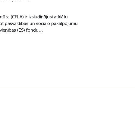
ūra (CFLA) ir izsludinājusi atklātu
inot pašvaldības un sociālo pakalpojumu
Savienības (ES) fondu…