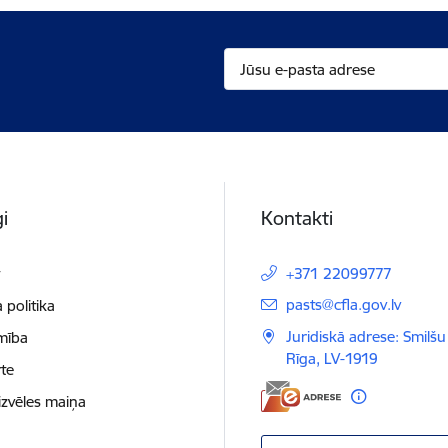
i
Kontakti
t
+371 22099777
E-pasts:
pasts@cfla.gov.lv
 politika
Juridiskā adrese: Smilšu 
mība
Rīga, LV-1919
te
izvēles maiņa