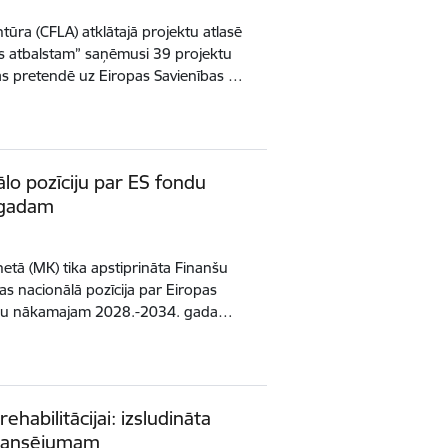
ūra (CFLA) atklātajā projektu atlasē
s atbalstam” saņēmusi 39 projektu
s pretendē uz Eiropas Savienības …
ālo pozīciju par ES fondu
 gadam
inetā (MK) tika apstiprināta Finanšu
jas nacionālā pozīcija par Eiropas
jumu nākamajam 2028.-2034. gada…
rehabilitācijai: izsludināta
inansējumam