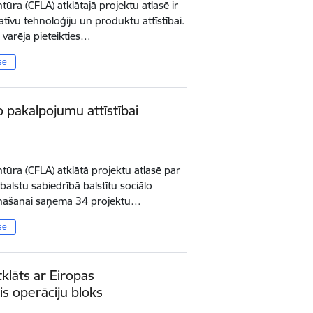
ūra (CFLA) atklātajā projektu atlasē ir
īvu tehnoloģiju un produktu attīstībai.
s varēja pieteikties…
se
o pakalpojumu attīstībai
tūra (CFLA) atklātā projektu atlasē par
balstu sabiedrībā balstītu sociālo
ināšanai saņēma 34 projektu…
se
klāts ar Eiropas
s operāciju bloks