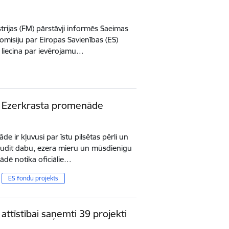
strijas (FM) pārstāvji informēs Saeimas
omisiju par Eiropas Savienības (ES)
 liecina par ievērojamu…
elā Ezerkrasta promenāde
e ir kļuvusi par īstu pilsētas pērli un
 baudīt dabu, ezera mieru un mūsdienīgu
nādē notika oficiālie…
ES fondu projekts
attīstībai saņemti 39 projekti