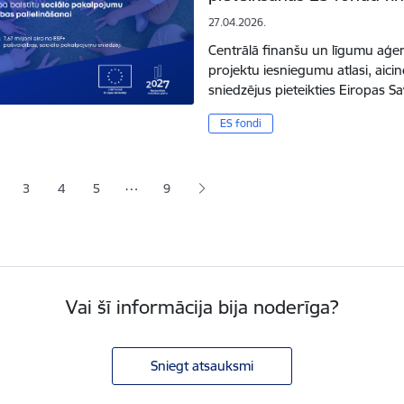
27.04.2026.
Centrālā finanšu un līgumu aģent
projektu iesniegumu atlasi, aic
sniedzējus pieteikties Eiropas 
ES fondi
ana
…
3
4
5
9
jā lapa
pa
Lapa
Lapa
Lapa
Vai šī informācija bija noderīga?
Sniegt atsauksmi