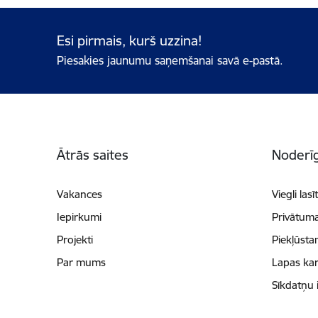
Esi pirmais, kurš uzzina!
Piesakies jaunumu saņemšanai savā e-pastā.
Kājene
Ātrās saites
Noderīg
Vakances
Viegli lasī
Iepirkumi
Privātuma
Projekti
Piekļūsta
Par mums
Lapas kar
Sīkdatņu 