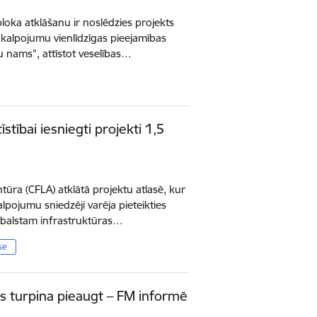
bloka atklāšanu ir noslēdzies projekts
akalpojumu vienlīdzīgas pieejamības
 nams”, attīstot veselības…
tībai iesniegti projekti 1,5
ūra (CFLA) atklātā projektu atlasē, kur
pojumu sniedzēji varēja pieteikties
tbalstam infrastruktūras…
se
ps turpina pieaugt – FM informē