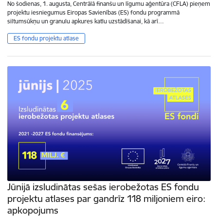
No šodienas, 1. augusta, Centrālā finanšu un līgumu aģentūra (CFLA) pieņem
projektu iesniegumus Eiropas Savienības (ES) fondu programmā
siltumsūkņu un granulu apkures katlu uzstādīšanai, kā arī…
ES fondu projektu atlase
Jūnijā izsludinātas sešas ierobežotas ES fondu
projektu atlases par gandrīz 118 miljoniem eiro:
apkopojums