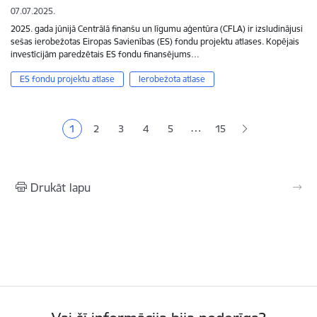
07.07.2025.
2025. gada jūnijā Centrālā finanšu un līgumu aģentūra (CFLA) ir izsludinājusi
sešas ierobežotas Eiropas Savienības (ES) fondu projektu atlases. Kopējais
investīcijām paredzētais ES fondu finansējums…
ES fondu projektu atlase
Ierobežota atlase
Lapošana
…
1
2
3
4
5
15
Pašreizējā lapa
Lapa
Lapa
Lapa
Lapa
Drukāt lapu