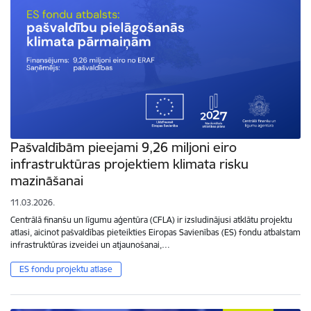
Pašvaldībām pieejami 9,26 miljoni eiro
infrastruktūras projektiem klimata risku
mazināšanai
11.03.2026.
Centrālā finanšu un līgumu aģentūra (CFLA) ir izsludinājusi atklātu projektu
atlasi, aicinot pašvaldības pieteikties Eiropas Savienības (ES) fondu atbalstam
infrastruktūras izveidei un atjaunošanai,…
ES fondu projektu atlase