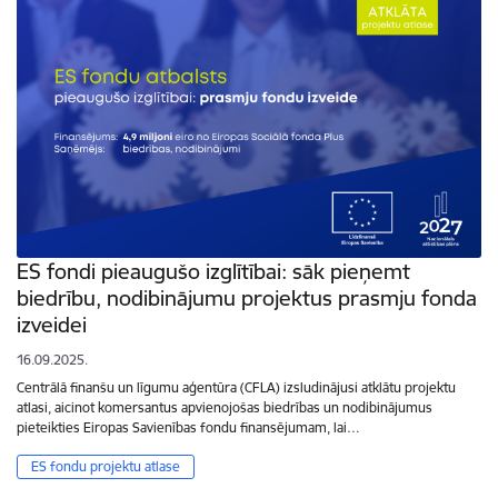
ES fondi pieaugušo izglītībai: sāk pieņemt
biedrību, nodibinājumu projektus prasmju fonda
izveidei
16.09.2025.
Centrālā finanšu un līgumu aģentūra (CFLA) izsludinājusi atklātu projektu
atlasi, aicinot komersantus apvienojošas biedrības un nodibinājumus
pieteikties Eiropas Savienības fondu finansējumam, lai…
ES fondu projektu atlase