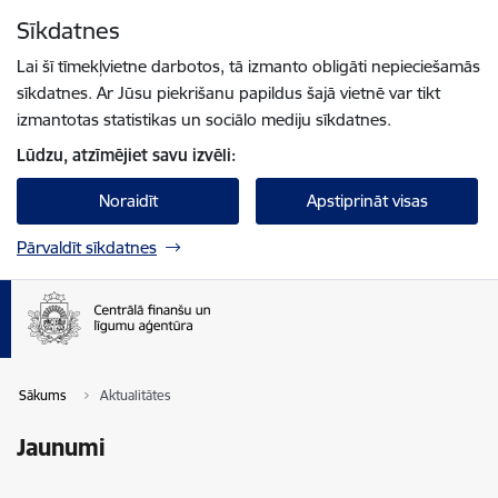
Pāriet uz lapas saturu
Sīkdatnes
Spied
lai meklētu
Enter
Lai šī tīmekļvietne darbotos, tā izmanto obligāti nepieciešamās
sīkdatnes. Ar Jūsu piekrišanu papildus šajā vietnē var tikt
izmantotas statistikas un sociālo mediju sīkdatnes.
Lūdzu, atzīmējiet savu izvēli:
Noraidīt
Apstiprināt visas
Pārvaldīt sīkdatnes
Sākums
Aktualitātes
Jaunumi