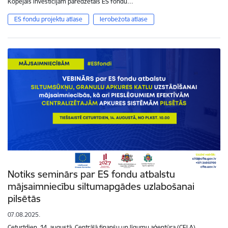
Kopējais investīcijām paredzētais ES fondu…
ES fondu projektu atlase
Ierobežota atlase
Notiks seminārs par ES fondu atbalstu
mājsaimniecību siltumapgādes uzlabošanai
pilsētās
07.08.2025.
Ceturtdien, 14. augustā, Centrālā finanšu un līgumu aģentūra (CFLA)