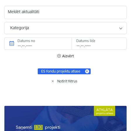
Meklēt aktualitāti
Kategorija
Datums no
Datums līdz
Aizvērt
ES fondu projektu atlase
Notīrīt filtrus