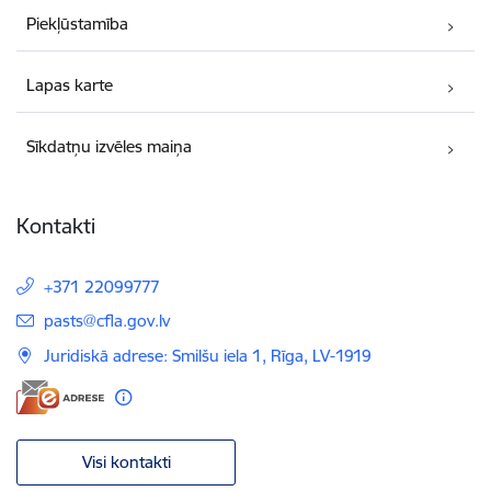
Piekļūstamība
Lapas karte
Sīkdatņu izvēles maiņa
Kontakti
+371 22099777
E-pasts:
pasts@cfla.gov.lv
Juridiskā adrese: Smilšu iela 1, Rīga, LV-1919
Visi kontakti