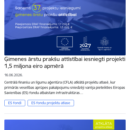
Ģimenes ārstu prakšu attīstībai iesniegti projekti
1,5 miljona eiro apmērā
16.06.2026.
Centrālā finanšu un līgumu aģentūra (CFLA) atklātā projektu atlasē, kur
primārās veselības aprūpes pakalpojumu sniedzēji varēja pieteikties Eiropas
Savienības (ES) fondu atbalstam infrastruktūras…
ES fondi
ES fondu projektu atlase