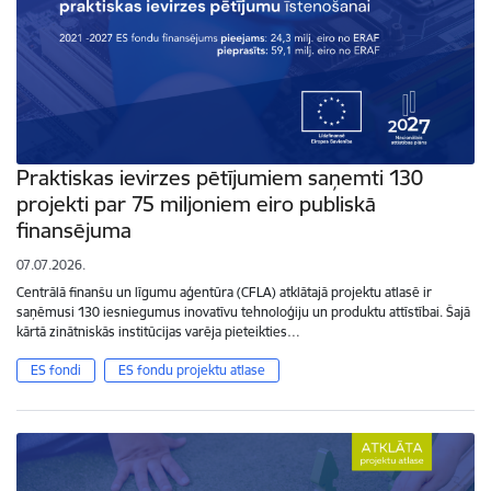
Praktiskas ievirzes pētījumiem saņemti 130
projekti par 75 miljoniem eiro publiskā
finansējuma
07.07.2026.
Centrālā finanšu un līgumu aģentūra (CFLA) atklātajā projektu atlasē ir
saņēmusi 130 iesniegumus inovatīvu tehnoloģiju un produktu attīstībai. Šajā
kārtā zinātniskās institūcijas varēja pieteikties…
ES fondi
ES fondu projektu atlase