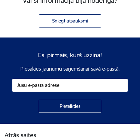
Vai šī informācija bija noderīga?
Sniegt atsauksmi
Esi pirmais, kurš uzzina!
Piesakies jaunumu saņemšanai savā e-pastā.
Kājene
Ātrās saites