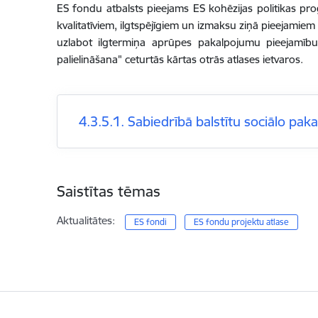
ES fondu atbalsts pieejams ES kohēzijas politikas pr
kvalitatīviem, ilgtspējīgiem un izmaksu ziņā pieejamiem
uzlabot ilgtermiņa aprūpes pakalpojumu pieejamību, 
palielināšana" ceturtās kārtas otrās atlases ietvaros.
4.3.5.1. Sabiedrībā balstītu sociālo pak
Saistītas tēmas
Aktualitātes:
ES fondi
ES fondu projektu atlase