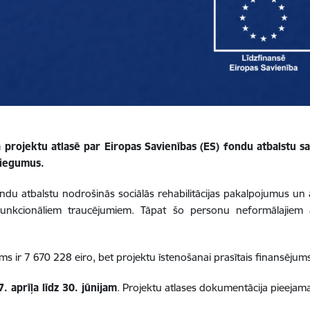
 projektu atlasē par Eiropas Savienības (ES) fondu atbalstu sa
niegumus.
ndu atbalstu nodrošinās sociālās rehabilitācijas pakalpojumus un 
unkcionāliem traucējumiem. Tāpat šo personu neformālajiem ap
ms ir 7 670 228 eiro, bet projektu īstenošanai prasītais finansējum
. aprīļa līdz 30. jūnijam
. Projektu atlases dokumentācija pieejam