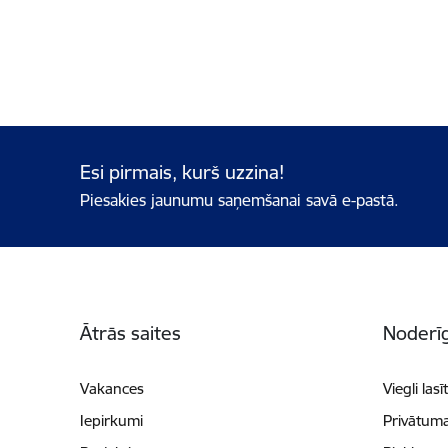
Esi pirmais, kurš uzzina!
Piesakies jaunumu saņemšanai savā e-pastā.
Kājene
Ātrās saites
Noderīg
Vakances
Viegli lasī
Iepirkumi
Privātuma