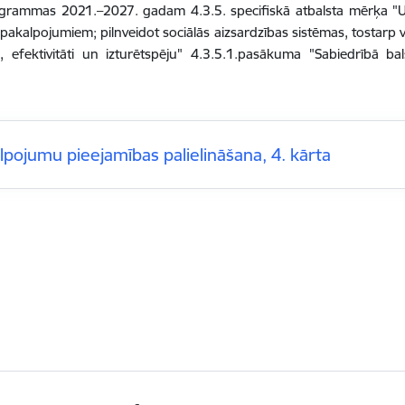
ogrammas 2021.–2027. gadam 4.3.5. specifiskā atbalsta mērķa "Uzl
 pakalpojumiem; pilnveidot sociālās aizsardzības sistēmas, tostarp v
efektivitāti un izturētspēju" 4.3.5.1.pasākuma "Sabiedrībā bal
alpojumu pieejamības palielināšana, 4. kārta