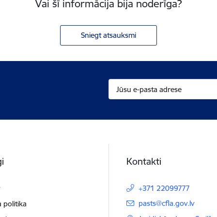
Vai šī informācija bija noderīga?
Sniegt atsauksmi
i
Kontakti
t
+371 22099777
E-pasts:
pasts@cfla.gov.lv
 politika