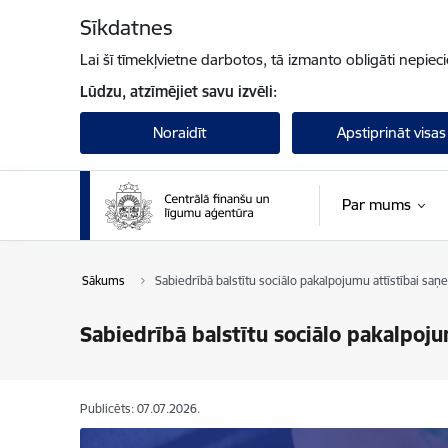
Pāriet uz lapas saturu
Sīkdatnes
Lai šī tīmekļvietne darbotos, tā izmanto obligāti nepiec
Lūdzu, atzīmējiet savu izvēli:
Noraidīt
Apstiprināt visas
Par mums
Sākums
Sabiedrībā balstītu sociālo pakalpojumu attīstībai saņe
Sabiedrībā balstītu sociālo pakalpoju
Publicēts: 07.07.2026.