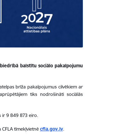
biedrībā balstītu sociālo pakalpojumu
atelpas brīža pakalpojumus cilvēkiem ar
rūpētājiem tiks nodrošināti sociālās
s ir 9 849 873 eiro.
a CFLA tīmekļvietnē
cfla.gov.lv
.