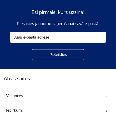
Esi pirmais, kurš uzzina!
Piesakies jaunumu saņemšanai savā e-pastā.
Kājene
Ātrās saites
Vakances
Iepirkumi