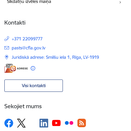
Sīkdatņu izvēles maiņa
Kontakti
+371 22099777
E-pasts:
pasts@cfla.gov.lv
Juridiskā adrese: Smilšu iela 1, Rīga, LV-1919
Visi kontakti
Sekojiet mums