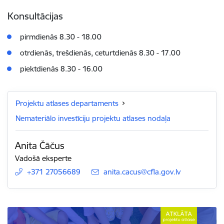
Konsultācijas
pirmdienās 8.30 - 18.00
otrdienās, trešdienās, ceturtdienās 8.30 - 17.00
piektdienās 8.30 - 16.00
Projektu atlases departaments
Nemateriālo investīciju projektu atlases nodaļa
Anita Čāčus
Vadošā eksperte
+371 27056689
E-pasts:
anita.cacus@cfla.gov.lv