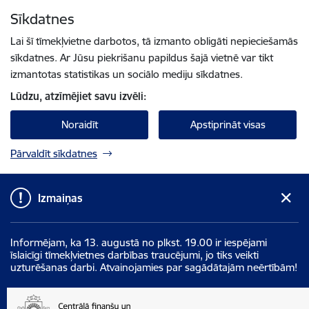
Pāriet uz lapas saturu
Sīkdatnes
Spied
lai meklētu
Enter
Lai šī tīmekļvietne darbotos, tā izmanto obligāti nepieciešamās
sīkdatnes. Ar Jūsu piekrišanu papildus šajā vietnē var tikt
izmantotas statistikas un sociālo mediju sīkdatnes.
Lūdzu, atzīmējiet savu izvēli:
Noraidīt
Apstiprināt visas
Pārvaldīt sīkdatnes
Izmaiņas
Informējam, ka 13. augustā no plkst. 19.00 ir iespējami
īslaicīgi tīmekļvietnes darbības traucējumi, jo tiks veikti
uzturēšanas darbi. Atvainojamies par sagādātajām neērtībām!