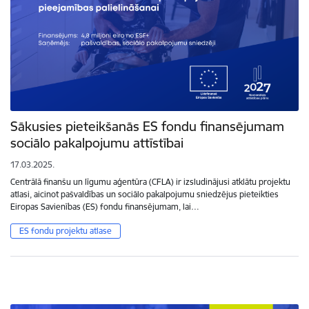
Sākusies pieteikšanās ES fondu finansējumam
sociālo pakalpojumu attīstībai
17.03.2025.
Centrālā finanšu un līgumu aģentūra (CFLA) ir izsludinājusi atklātu projektu
atlasi, aicinot pašvaldības un sociālo pakalpojumu sniedzējus pieteikties
Eiropas Savienības (ES) fondu finansējumam, lai…
ES fondu projektu atlase