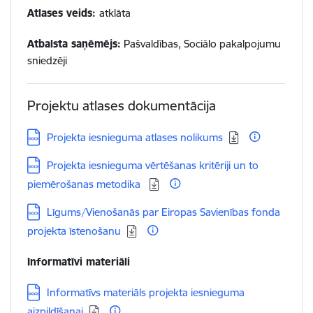
Atlases veids:
atklāta
Atbalsta saņēmējs:
Pašvaldības, Sociālo pakalpojumu
sniedzēji
Projektu atlases dokumentācija
Lejupielādēt:
Projekta iesnieguma atlases nolikums
Lejupielādēt:
Projekta iesnieguma vērtēšanas kritēriji un to
piemērošanas metodika
Lejupielādēt:
Līgums/Vienošanās par Eiropas Savienības fonda
projekta īstenošanu
Informatīvi materiāli
Lejupielādēt:
Informatīvs materiāls projekta iesnieguma
aizpildīšanai