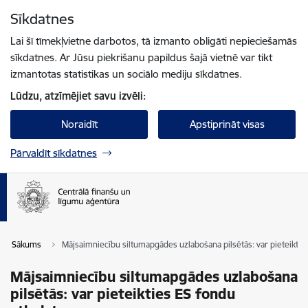
Pāriet uz lapas saturu
Sīkdatnes
Spied
lai meklētu
Enter
Lai šī tīmekļvietne darbotos, tā izmanto obligāti nepieciešamās
sīkdatnes. Ar Jūsu piekrišanu papildus šajā vietnē var tikt
izmantotas statistikas un sociālo mediju sīkdatnes.
Lūdzu, atzīmējiet savu izvēli:
Noraidīt
Apstiprināt visas
Pārvaldīt sīkdatnes
Sākums
Mājsaimniecību siltumapgādes uzlabošana pilsētās: var pieteiktie
Mājsaimniecību siltumapgādes uzlabošana
pilsētās: var pieteikties ES fondu