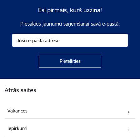
Esi pirmais, kurš uzzina!
Piesakies jaunumu saņemšanai savā e-pastā.
Kājene
Ātrās saites
Vakances
Iepirkumi