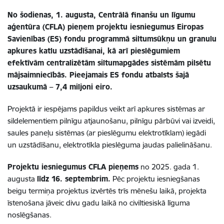
No šodienas, 1. augusta, Centrālā finanšu un līgumu
aģentūra (CFLA) pieņem projektu iesniegumus Eiropas
Savienības (ES) fondu programmā siltumsūkņu un granulu
apkures katlu uzstādīšanai, kā arī pieslēgumiem
efektīvām centralizētām siltumapgādes sistēmām pilsētu
mājsaimniecībās. Pieejamais ES fondu atbalsts šajā
uzsaukumā – 7,4 miljoni eiro.
Projektā ir iespējams papildus veikt arī apkures sistēmas ar
sildelementiem pilnīgu atjaunošanu, pilnīgu pārbūvi vai izveidi,
saules paneļu sistēmas (ar pieslēgumu elektrotīklam) iegādi
un uzstādīšanu, elektrotīkla pieslēguma jaudas palielināšanu.
Projektu iesniegumus CFLA pieņems
no 2025. gada 1.
augusta
līdz 16. septembrim.
Pēc projektu iesniegšanas
beigu termiņa projektus izvērtēs trīs mēnešu laikā, projekta
īstenošana jāveic divu gadu laikā no civiltiesiskā līguma
noslēgšanas.