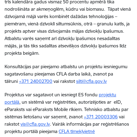
trīs kalendāra gadus vismaz 50 procentu apmērā tika
nodrošināta ar akmeņoglēm, kūdru vai biomasu. Tāpat vienā
dzīvojamā mājā varēs kombinēt dažādas tehnoloģijas –
piemēram, vienā dzīvoklī siltumsūknis, otrā – granulu katls, ja
projekts aptver visas dzīvojamās mājas dzīvokļu īpašumus.
Atbalstu varēs saņemt arī dzīvokļu īpašumos nesadalītas
mājās, ja tās tiks sadalītas atsevišķos dzīvokļu īpašumos līdz
projekta beigām.
Konsultācijas par pieejamo atbalstu un projektu iesniegumu
sagatavošanu pieejamas CFLA darba laikā, zvanot pa
tālruni
+371 24002700
vai rakstot
silti@cfla.gov.lv
Projektus var sagatavot un iesniegt ES fondu
projektu
portālā
, un sistēmā var reģistrēties, autorizējoties ar eID,
eParaksts vai eParaksts Mobile rīkiem. Tehnisko atbalstu par
sistēmas lietošanu var saņemt, zvanot
+371 20003306
vai
rakstot
vis@cfla.gov.lv
. Vairāk informācijas par reģistrēšanos
projektu portālā pieejama
CFLA tīmekļvietnē