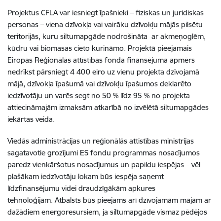
Projektus CFLA var iesniegt īpašnieki – fiziskas un juridiskas
personas – viena dzīvokļa vai vairāku dzīvokļu mājās pilsētu
teritorijās, kuru siltumapgāde nodrošināta ar akmeņoglēm,
kūdru vai biomasas cieto kurināmo. Projektā pieejamais
Eiropas Reģionālās attīstības fonda finansējuma apmērs
nedrīkst pārsniegt 4 400 eiro uz vienu projekta dzīvojamā
mājā, dzīvokļa īpašumā vai dzīvokļu īpašumos deklarēto
iedzīvotāju un varēs segt no 50 % līdz 95 % no projekta
attiecināmajām izmaksām atkarībā no izvēlētā siltumapgādes
iekārtas veida.
Viedās administrācijas un reģionālās attīstības ministrijas
sagatavotie grozījumi ES fondu programmas nosacījumos
paredz vienkāršotus nosacījumus un papildu iespējas – vēl
plašākam iedzīvotāju lokam būs iespēja saņemt
līdzfinansējumu videi draudzīgākām apkures
tehnoloģijām. Atbalsts būs pieejams arī dzīvojamām mājām ar
dažādiem energoresursiem, ja siltumapgāde vismaz pēdējos