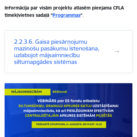
Informācija par visām projektu atlasēm pieejama CFLA
tīmekļvietnes sadaļā “
Programmas
”
.
2.2.3.6. Gaisa piesārņojumu
mazinošu pasākumu īstenošana,
uzlabojot mājsaimniecību
siltumapgādes sistēmas