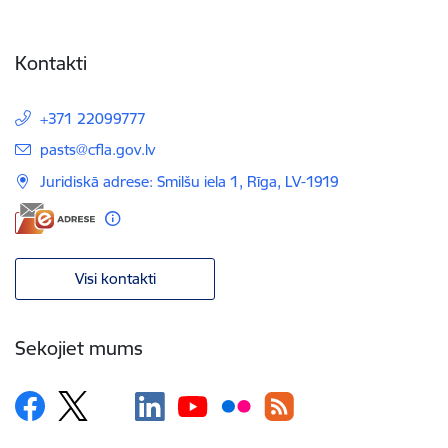
Kontakti
+371 22099777
E-pasts:
pasts@cfla.gov.lv
Juridiskā adrese: Smilšu iela 1, Rīga, LV-1919
Visi kontakti
Sekojiet mums