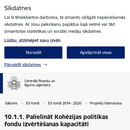
Pāriet uz lapas saturu
Sīkdatnes
Spied
lai meklētu
Enter
Lai šī tīmekļvietne darbotos, tā izmanto obligāti nepieciešamās
sīkdatnes. Ar Jūsu piekrišanu papildus šajā vietnē var tikt
izmantotas statistikas un sociālo mediju sīkdatnes.
Lūdzu, atzīmējiet savu izvēli:
Noraidīt
Apstiprināt visas
Pārvaldīt sīkdatnes
Sākums
ES fondi
ES fondi 2014 - 2020
Projektu īstenošana
10.1.1. Palielināt Kohēzijas politikas
fondu izvērtēšanas kapacitāti