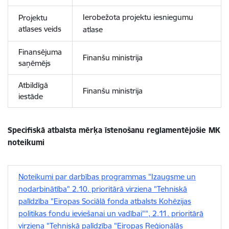
Ierobežota projektu iesniegumu
Projektu
atlases veids
atlase
Finansējuma
Finanšu ministrija
saņēmējs
Atbildīgā
Finanšu ministrija
iestāde
Specifiskā atbalsta mērķa īstenošanu reglamentējošie MK
noteikumi
Noteikumi par darbības programmas "Izaugsme un
nodarbinātība" 2.10. prioritārā virziena "Tehniskā
palīdzība "Eiropas Sociālā fonda atbalsts Kohēzijas
politikas fondu ieviešanai un vadībai"", 2.11. prioritārā
virziena "Tehniskā palīdzība "Eiropas Reģionālās