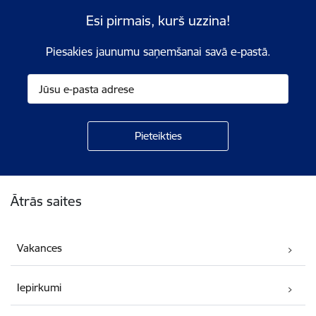
Esi pirmais, kurš uzzina!
Piesakies jaunumu saņemšanai savā e-pastā.
Kājene
Ātrās saites
Vakances
Iepirkumi