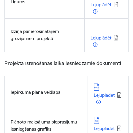
Līgums
Lejuplādēt
Lejupielādēt:
Izziņa par ierosinātajiem
Lejuplādēt
grozījumiem projektā
Projekta īstenošanas laikā iesniedzamie dokumenti
Lejupielādēt:
Iepirkuma plāna veidlapa
Lejuplādēt
Lejupielādēt:
Plānoto maksājuma pieprasījumu
Lejuplādēt
iesniegšanas grafiks