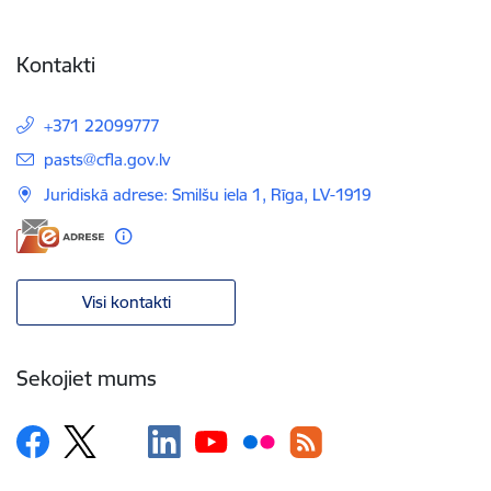
Kontakti
+371 22099777
E-pasts:
pasts@cfla.gov.lv
Juridiskā adrese: Smilšu iela 1, Rīga, LV-1919
Visi kontakti
Sekojiet mums