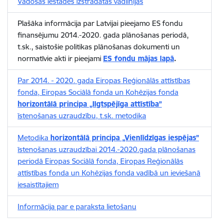
Vadošās iestādes izstrādātās vadlīnijas
Plašāka informācija par Latvijai pieejamo ES fondu
finansējumu 2014.-2020. gada plānošanas periodā,
t.sk., saistošie politikas plānošanas dokumenti un
normatīvie akti ir pieejami
ES fondu mājas lapā
.
Par 2014. - 2020. gada Eiropas Reģionālās attīstības
fonda, Eiropas Sociālā fonda un Kohēzijas fonda
horizontālā principa „Ilgtspējīga attīstība”
īstenošanas uzraudzību, t.sk. metodika
Metodika
horizontālā principa „Vienlīdzīgas iespējas”
īstenošanas uzraudzībai 2014.-2020.gada plānošanas
periodā Eiropas Sociālā fonda, Eiropas Reģionālās
attīstības fonda un Kohēzijas fonda vadībā un ieviešanā
iesaistītajiem
Informācija par e paraksta lietošanu