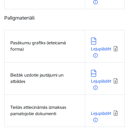
Palīgmateriāli
Lejupielādēt:
Pasākumu grafiks (ieteicamā
Lejuplādēt
forma)
Lejupielādēt:
Biežāk uzdotie jautājumi un
Lejuplādēt
atbildes
Lejupielādēt:
Tiešās attiecināmās izmaksas
Lejuplādēt
pamatojošie dokumenti