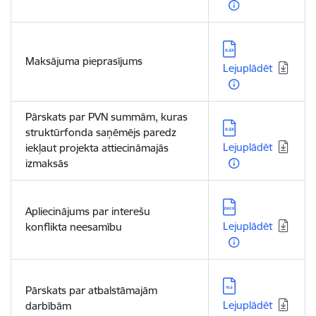
Lejupielādēt:
Maksājuma pieprasījums
Lejuplādēt
Pārskats par PVN summām, kuras
Lejupielādēt:
struktūrfonda saņēmējs paredz
Lejuplādēt
iekļaut projekta attiecināmajās
izmaksās
Lejupielādēt:
Apliecinājums par interešu
Lejuplādēt
konflikta neesamību
Lejupielādēt:
Pārskats par atbalstāmajām
Lejuplādēt
darbībām