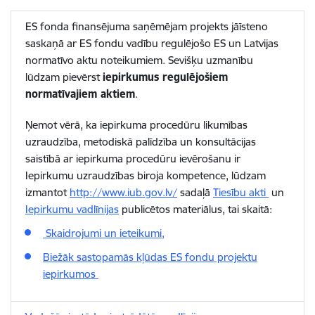
ES fonda finansējuma saņēmējam projekts jāīsteno
saskaņā ar ES fondu vadību regulējošo ES un Latvijas
normatīvo aktu noteikumiem. Sevišķu uzmanību
lūdzam pievērst
iepirkumus regulējošiem
normatīvajiem aktiem
.
Ņemot vērā, ka iepirkuma procedūru likumības
uzraudzība, metodiskā palīdzība un konsultācijas
saistībā ar iepirkuma procedūru ievērošanu ir
Iepirkumu uzraudzības biroja kompetence, lūdzam
izmantot
http://www.iub.gov.lv/
sadaļā
Tiesību akti
un
Iepirkumu vadlīnijas
publicētos materiālus, tai skaitā:
Skaidrojumi un ieteikumi,
Biežāk sastopamās kļūdas ES fondu projektu
iepirkumos