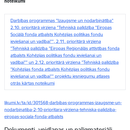
noteikumi
Darbības programmas "Izaugsme un nodarbinātība"
2.10. prioritārā virziena "Tehniskā palīdzība "Eiropas
Sociālā fonda atbalsts Kohēzijas politikas fondu
ieviešanai un vadībai"", 2.11. prioritārā virziena
"Tehniskā palīdzība "Eiropas Reģionālās attīstības fonda
atbalsts Kohēzijas politikas fondu ieviešanai un
vadībai"" un 2.12. prioritārā virziena "Tehniskā palīdzība
"Kohēzijas fonda atbalsts Kohēzijas politikas fondu
ieviešanai un vadībai"" projektu iesniegumu atlases
otrās kārtas noteikumi
likumi.lv/ta/id/301568-darbibas-programmas-izaugsme-un-
nodarbinatiba-2-10-prioritara-virziena-tehniska-palidziba-
eiropas-sociala-fonda-atbalsts
Dokumenti, veidlapas un palīgmateriāli