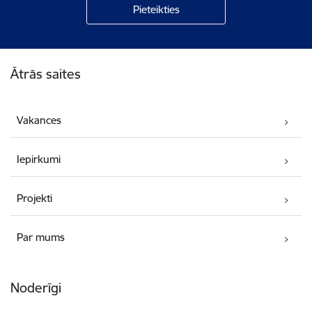
Kājene
Ātrās saites
Vakances
Iepirkumi
Projekti
Par mums
Noderīgi