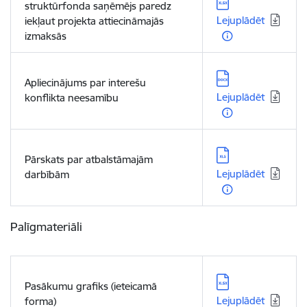
Lejupielādēt:
struktūrfonda saņēmējs paredz
Lejuplādēt
iekļaut projekta attiecināmajās
izmaksās
Lejupielādēt:
Apliecinājums par interešu
Lejuplādēt
konflikta neesamību
Lejupielādēt:
Pārskats par atbalstāmajām
Lejuplādēt
darbībām
Palīgmateriāli
Lejupielādēt:
Pasākumu grafiks (ieteicamā
Lejuplādēt
forma)