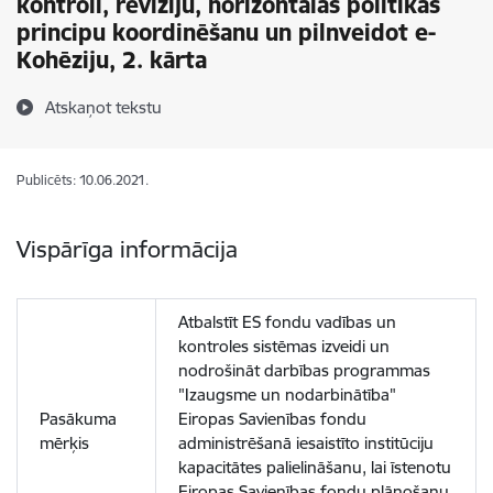
kontroli, revīziju, horizontālās politikas
principu koordinēšanu un pilnveidot e-
Kohēziju, 2. kārta
Atskaņot tekstu
Publicēts: 10.06.2021.
Vispārīga informācija
Atbalstīt ES fondu vadības un
kontroles sistēmas izveidi un
nodrošināt darbības programmas
"Izaugsme un nodarbinātība"
Pasākuma
Eiropas Savienības fondu
mērķis
administrēšanā iesaistīto institūciju
kapacitātes palielināšanu, lai īstenotu
Eiropas Savienības fondu plānošanu,