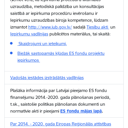
uzraudzība, metodiskā palīdzība un konsultācijas
saistībā ar iepirkuma procedūru ievērošanu ir
Iepirkumu uzraudzības biroja kompetence, lūdzam
izmantot
http://www.iub.gov.lv/
sadaļā
Tiesību akti
un
Iepirkumu vadlīnijas
publicētos materiālus, tai skaitā:
Skaidrojumi un ieteikumi,
Biežāk sastopamās kļūdas ES fondu projektu
iepirkumos
Vadošās iestādes izstrādātās vadlīnijas
Plašāka informācija par Latvijai pieejamo ES fondu
finansējumu 2014.-2020. gada plānošanas periodā,
t.sk., saistošie politikas plānošanas dokumenti un
normatīvie akti ir pieejami
ES fondu mājas lapā
.
Par 2014. - 2020. gada Eiropas Reģionālās attīstības