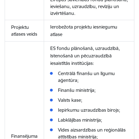
ieviešanu, uzraudzību, revīziju un
izvērtēšanu.
Ierobežota projektu iesniegumu
Projektu
atlases veids
atlase
ES fondu plānošanā, uzraudzībā,
īstenošanā un pēcuzraudzībā
iesaistītās institūcijas:
Centrālā finanšu un līgumu
aģentūra;
Finanšu ministrija;
Valsts kase;
Iepirkumu uzraudzības birojs;
Labklājības ministrija;
Vides aizsardzības un reģionālās
Finansējuma
attīstības ministrija;