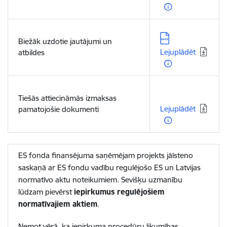
Lejupielādēt:
Biežāk uzdotie jautājumi un
Lejuplādēt
atbildes
Lejupielādēt:
Tiešās attiecināmās izmaksas
Lejuplādēt
pamatojošie dokumenti
ES fonda finansējuma saņēmējam projekts jāīsteno
saskaņā ar ES fondu vadību regulējošo ES un Latvijas
normatīvo aktu noteikumiem. Sevišķu uzmanību
lūdzam pievērst
iepirkumus regulējošiem
normatīvajiem aktiem
.
Ņemot vērā, ka iepirkuma procedūru likumības