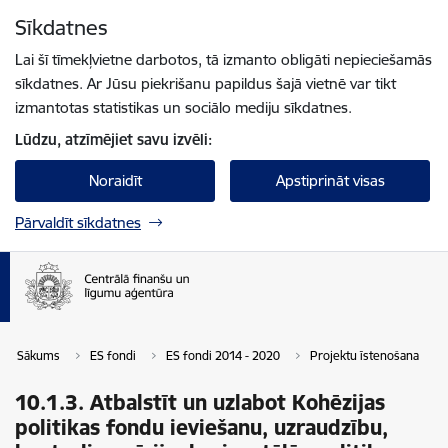
Pāriet uz lapas saturu
Sīkdatnes
Spied
lai meklētu
Enter
Lai šī tīmekļvietne darbotos, tā izmanto obligāti nepieciešamās
sīkdatnes. Ar Jūsu piekrišanu papildus šajā vietnē var tikt
izmantotas statistikas un sociālo mediju sīkdatnes.
Lūdzu, atzīmējiet savu izvēli:
Noraidīt
Apstiprināt visas
Pārvaldīt sīkdatnes
Sākums
ES fondi
ES fondi 2014 - 2020
Projektu īstenošana
10.1.3. Atbalstīt un uzlabot Kohēzijas
politikas fondu ieviešanu, uzraudzību,