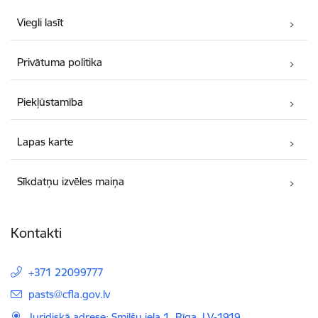
Viegli lasīt
Privātuma politika
Piekļūstamība
Lapas karte
Sīkdatņu izvēles maiņa
Kontakti
+371 22099777
E-pasts:
pasts@cfla.gov.lv
Juridiskā adrese: Smilšu iela 1, Rīga, LV-1919