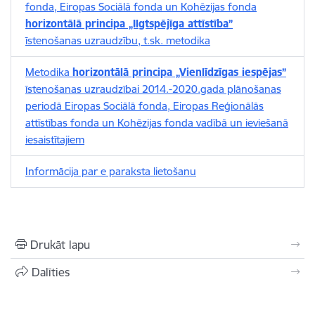
fonda, Eiropas Sociālā fonda un Kohēzijas fonda
horizontālā principa „Ilgtspējīga attīstība”
īstenošanas uzraudzību, t.sk. metodika
Metodika
horizontālā principa „Vienlīdzīgas iespējas”
īstenošanas uzraudzībai 2014.-2020.gada plānošanas
periodā Eiropas Sociālā fonda, Eiropas Reģionālās
attīstības fonda un Kohēzijas fonda vadībā un ieviešanā
iesaistītajiem
Informācija par e paraksta lietošanu
Drukāt lapu
Dalīties