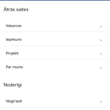
Kājene
Ātrās saites
Vakances
Iepirkumi
Projekti
Par mums
Noderīgi
Viegli lasīt