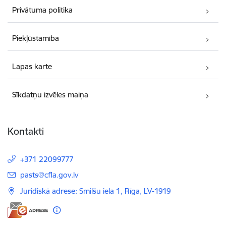
Privātuma politika
Piekļūstamība
Lapas karte
Sīkdatņu izvēles maiņa
Kontakti
+371 22099777
E-pasts:
pasts@cfla.gov.lv
Juridiskā adrese: Smilšu iela 1, Rīga, LV-1919