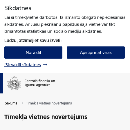
Pāriet uz lapas saturu
Sīkdatnes
Spied
lai meklētu
Enter
Lai šī tīmekļvietne darbotos, tā izmanto obligāti nepieciešamās
sīkdatnes. Ar Jūsu piekrišanu papildus šajā vietnē var tikt
izmantotas statistikas un sociālo mediju sīkdatnes.
Lūdzu, atzīmējiet savu izvēli:
Noraidīt
Apstiprināt visas
Pārvaldīt sīkdatnes
Sākums
Tīmekļa vietnes novērtējums
Tīmekļa vietnes novērtējums