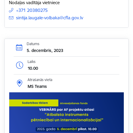
Nodaļas vadītāja vietniece
+371 20380275
E-pasts:
sintija.laugale-volbaka@cfla.gov.lv
Datums
5. decembris, 2023
Laiks
10.00
Atrašanās vieta
MS Teams