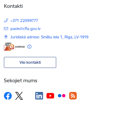
Kontakti
+371 22099777
E-pasts:
pasts@cfla.gov.lv
Juridiskā adrese: Smilšu iela 1, Rīga, LV-1919
Visi kontakti
Sekojiet mums