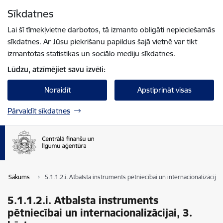
Pāriet uz lapas saturu
Sīkdatnes
Spied
lai meklētu
Enter
Lai šī tīmekļvietne darbotos, tā izmanto obligāti nepieciešamās
sīkdatnes. Ar Jūsu piekrišanu papildus šajā vietnē var tikt
izmantotas statistikas un sociālo mediju sīkdatnes.
Lūdzu, atzīmējiet savu izvēli:
Noraidīt
Apstiprināt visas
Pārvaldīt sīkdatnes
Sākums
5.1.1.2.i. Atbalsta instruments pētniecībai un internacionalizācijai,
5.1.1.2.i. Atbalsta instruments
pētniecībai un internacionalizācijai, 3.