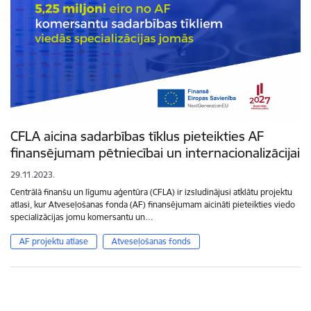
CFLA aicina sadarbības tīklus pieteikties AF
finansējumam pētniecībai un internacionalizācijai
29.11.2023.
Centrālā finanšu un līgumu aģentūra (CFLA) ir izsludinājusi atklātu projektu
atlasi, kur Atveseļošanas fonda (AF) finansējumam aicināti pieteikties viedo
specializācijas jomu komersantu un…
AF projektu atlase
Atveseļošanas fonds