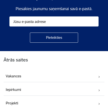
Piesakies jaunumu saņemšanai savā e-pastā.
Kājene
Ātrās saites
Vakances
Iepirkumi
Projekti