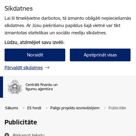
Pāriet uz lapas saturu
Sīkdatnes
Spied
lai meklētu
Enter
Lai šī tīmekļvietne darbotos, tā izmanto obligāti nepieciešamās
sīkdatnes. Ar Jūsu piekrišanu papildus šajā vietnē var tikt
izmantotas statistikas un sociālo mediju sīkdatnes.
Lūdzu, atzīmējiet savu izvēli:
Noraidīt
Apstiprināt visas
Pārvaldīt sīkdatnes
Sākums
ES fondi
Palīgs projektu iesniedzējiem
Publicitāte
Publicitāte
Atskaņot tekstu