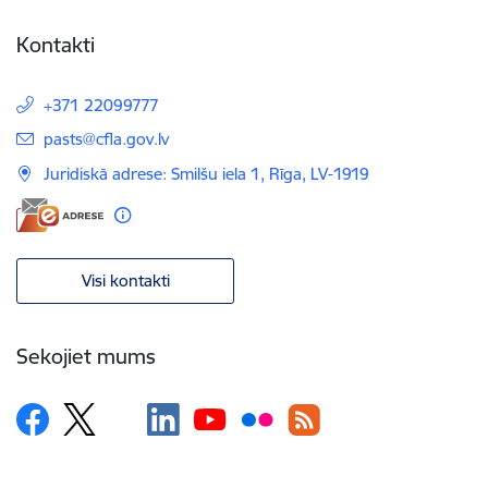
Kontakti
+371 22099777
E-pasts:
pasts@cfla.gov.lv
Juridiskā adrese: Smilšu iela 1, Rīga, LV-1919
Visi kontakti
Sekojiet mums