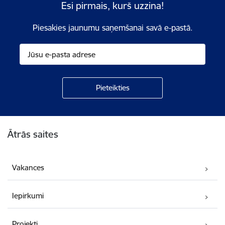
Esi pirmais, kurš uzzina!
Piesakies jaunumu saņemšanai savā e-pastā.
Kājene
Ātrās saites
Vakances
Iepirkumi
Projekti