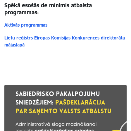
Spēkā esošās de minimis atbalsta
programmas:
Aktīvās programmas
Lietu reģistrs Eiropas Komisijas Konkurences direktorāta
mājaslapā