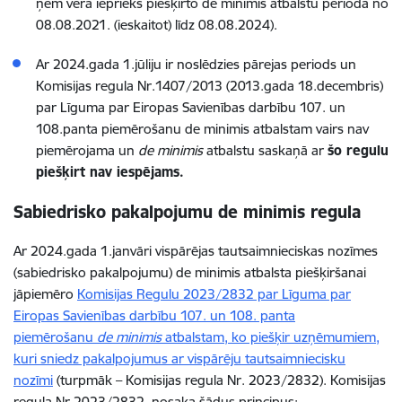
ņem vērā iepriekš piešķirto de minimis atbalstu periodā no
08.08.2021. (ieskaitot) līdz 08.08.2024).
Ar 2024.gada 1.jūliju ir noslēdzies pārejas periods un
Komisijas regula Nr.1407/2013 (2013.gada 18.decembris)
par Līguma par Eiropas Savienības darbību 107. un
108.panta piemērošanu de minimis atbalstam vairs nav
piemērojama un
de minimis
atbalstu saskaņā ar
šo regulu
piešķirt nav iespējams.
Sabiedrisko pakalpojumu de minimis regula
Ar 2024.gada 1.janvāri vispārējas tautsaimnieciskas nozīmes
(sabiedrisko pakalpojumu) de minimis atbalsta piešķiršanai
jāpiemēro
Komisijas Regulu 2023/2832 par Līguma par
Eiropas Savienības darbību 107. un 108. panta
piemērošanu
de minimis
atbalstam, ko piešķir uzņēmumiem,
kuri sniedz pakalpojumus ar vispārēju tautsaimniecisku
nozīmi
(turpmāk – Komisijas regula Nr. 2023/2832). Komisijas
regula Nr.2023/2832 nosaka šādus principus: