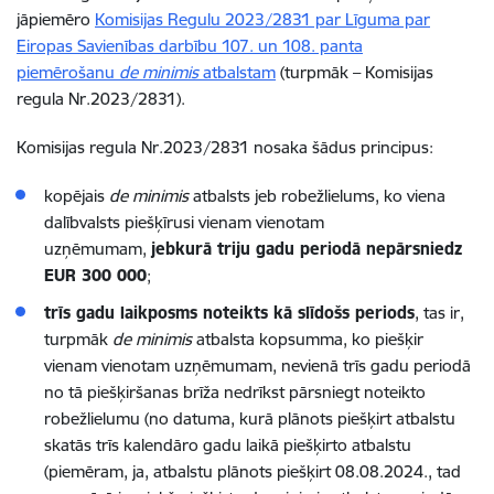
jāpiemēro
Komisijas Regulu 2023/2831 par Līguma par
Eiropas Savienības darbību 107. un 108. panta
piemērošanu
de minimis
atbalstam
(turpmāk – Komisijas
regula Nr.2023/2831).
Komisijas regula Nr.2023/2831 nosaka šādus principus:
kopējais
de minimis
atbalsts jeb robežlielums, ko viena
dalībvalsts piešķīrusi vienam vienotam
uzņēmumam,
jebkurā triju gadu periodā nepārsniedz
EUR 300 000
;
trīs gadu laikposms noteikts kā slīdošs periods
, tas ir,
turpmāk
de minimis
atbalsta kopsumma, ko piešķir
vienam vienotam uzņēmumam, nevienā trīs gadu periodā
no tā piešķiršanas brīža nedrīkst pārsniegt noteikto
robežlielumu (no datuma, kurā plānots piešķirt atbalstu
skatās trīs kalendāro gadu laikā piešķirto atbalstu
(piemēram, ja, atbalstu plānots piešķirt 08.08.2024., tad