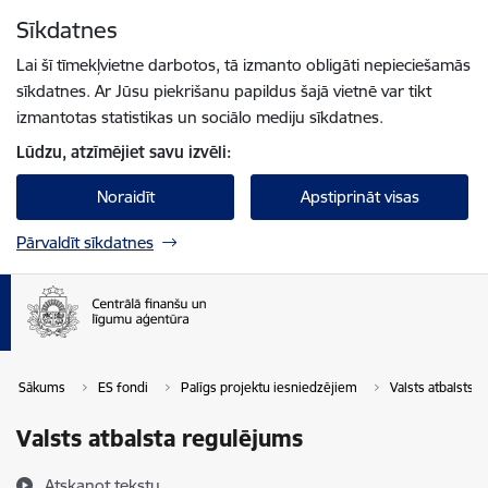
Pāriet uz lapas saturu
Sīkdatnes
Spied
lai meklētu
Enter
Lai šī tīmekļvietne darbotos, tā izmanto obligāti nepieciešamās
sīkdatnes. Ar Jūsu piekrišanu papildus šajā vietnē var tikt
izmantotas statistikas un sociālo mediju sīkdatnes.
Lūdzu, atzīmējiet savu izvēli:
Noraidīt
Apstiprināt visas
Pārvaldīt sīkdatnes
Sākums
ES fondi
Palīgs projektu iesniedzējiem
Valsts atbalsts
Valsts atbalsta regulējums
Atskaņot tekstu