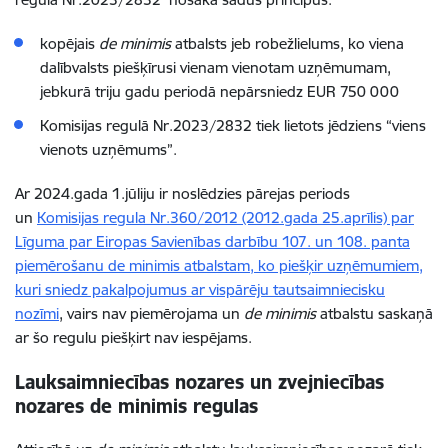
kopējais
de minimis
atbalsts jeb robežlielums, ko viena
dalībvalsts piešķīrusi vienam vienotam uzņēmumam,
jebkurā triju gadu periodā nepārsniedz EUR 750 000
Komisijas regulā Nr.2023/2832 tiek lietots jēdziens “viens
vienots uzņēmums”.
Ar 2024.gada 1.jūliju ir noslēdzies pārejas periods
un
Komisijas regula Nr.360/2012 (2012.gada 25.aprīlis) par
Līguma par Eiropas Savienības darbību 107. un 108. panta
piemērošanu de minimis atbalstam, ko piešķir uzņēmumiem,
kuri sniedz pakalpojumus ar vispārēju tautsaimniecisku
nozīmi
, vairs nav piemērojama un
de minimis
atbalstu saskaņā
ar šo regulu piešķirt nav iespējams.
Lauksaimniecības nozares un zvejniecības
nozares de minimis regulas