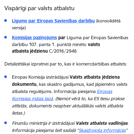
Vispārīgi par valsts atbalstu
Līgums par Eiropas Savienības darbību
(konsolidētā
versija)
Komisijas paziņojums
par
Līguma par Eiropas Savienības
darbību 107. panta 1. punktā minēto
valsts
atbalsta
jēdzienu
C/2016/2946
Detalizētākai izpratnei par to, kas ir komercdarbības atbalsts:
Eiropas Komisija izstrādājusi
Valsts atbalsta jēdziena
dokumentu
, kas skaidro gadījumus, kad jāpiemēro valsts
atbalsta regulējums. Informācija pieejama
Eiropas
Komisijas mājas lapā
.
(Ņemot vērā to, ka ES tiesu prakse
attīstās, dokuments neaptver aktuālākās valsts atbalsta
lietas.)
Finanšu ministrija ir izstrādājusi
Valsts atbalsta vadlīnijas
.
Informācija pieejama šeit sadaļā “
Skaidrojoša informācija
”