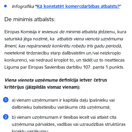
Infografika
“
Kā konstatēt komercdarbības atbalstu?
"
De minimis atbalsts:
Eiropas Komisija ir ieviesusi
de minimis
atbalsta jēdzienu, kura
saturiskā jēga nozīmē, ka
atbalsts viena vienota uzņēmuma
līmenī, kas nepārsniedz konkrētu robežu trīs gadu periodā
,
neietekmē tirdzniecību starp dalībvalstīm un/vai neizkropļo
konkurenci, vai nedraud kropļot to, un tādēļ uz to neattiecas
Līguma par Eiropas Savienības darbību 107. panta 1.punkts.
Viena vienota uzņēmuma
definīcija ietver četrus
kritērijus (jāizpildās vismaz vienam):
a) vienam uzņēmumam ir kapitāla daļu īpašnieku vai
dalībnieku balsstiesību vairākums citā uzņēmumā;
b) vienam uzņēmumam ir tiesības iecelt vai atlaist cita
uzņēmuma pārvaldes, vadības vai uzraudzības struktūras
locekļu vairākumu;