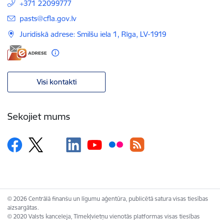
+371 22099777
E-pasts:
pasts@cfla.gov.lv
Juridiskā adrese: Smilšu iela 1, Rīga, LV-1919
Visi kontakti
Sekojiet mums
© 2026 Centrālā finanšu un līgumu aģentūra, publicētā satura visas tiesības
aizsargātas.
© 2020 Valsts kanceleja, Tīmekļvietņu vienotās platformas visas tiesības