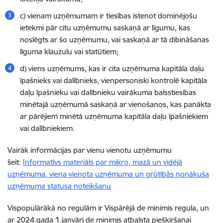
c) vienam uzņēmumam ir tiesības īstenot dominējošu
ietekmi pār citu uzņēmumu saskaņā ar līgumu, kas
noslēgts ar šo uzņēmumu, vai saskaņā ar tā dibināšanas
līguma klauzulu vai statūtiem;
d) viens uzņēmums, kas ir cita uzņēmuma kapitāla daļu
īpašnieks vai dalībnieks, vienpersoniski kontrolē kapitāla
daļu īpašnieku vai dalībnieku vairākuma balsstiesības
minētajā uzņēmumā saskaņā ar vienošanos, kas panākta
ar pārējiem minētā uzņēmuma kapitāla daļu īpašniekiem
vai dalībniekiem.
Vairāk informācijas par vienu vienotu uzņēmumu
šeit:
Informatīvs materiāls par mikro, mazā un vidējā
uzņēmuma, viena vienota uzņēmuma un grūtībās nonākuša
uzņēmuma statusa noteikšanu
Vispopulārākā no regulām ir Vispārējā de minimis regula, un
ar 2024.gada 1.janvāri de minimis atbalsta piešķiršanai