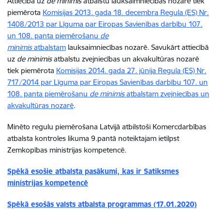
Attiecībā uz
de minimis
atbalstu lauksaimniecības nozarē tiek
piemērota
Komisijas 2013. gada 18. decembra Regula (ES) Nr.
1408/2013 par Līguma par Eiropas Savienības darbību 107.
un 108. panta piemērošanu
de
minimis
atbalstam
lauksaimniecības nozarē. Savukārt attiecībā
uz
de minimis
atbalstu zvejniecības un akvakultūras nozarē
tiek piemērota
Komisijas 2014. gada 27. jūnija Regula (ES) Nr.
717/2014 par Līguma par Eiropas Savienības darbību 107. un
108. panta piemērošanu
de minimis
atbalstam zvejniecības un
akvakultūras nozarē
.
Minēto regulu piemērošana Latvijā atbilstoši Komercdarbības
atbalsta kontroles likuma 9.pantā noteiktajam ietilpst
Zemkopības ministrijas kompetencē.
Spēkā esošie atbalsta pasākumi, kas ir Satiksmes
ministrijas kompetencē
Spēkā esošās valsts atbalsta programmas (17.01.2020)