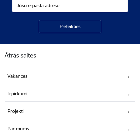
Kājene
Ātrās saites
Vakances
Iepirkumi
Projekti
Par mums