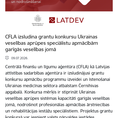
CFLA izsludina grantu konkursu Ukrainas
veselības aprūpes speciālistu apmācībām
garīgās veselības jomā
09.07.2026.
Centrālā finanšu un līgumu aģentūra (CFLA) kā Latvijas
attīstības sadarbības aģentūra ir izsludinājusi grantu
konkursu apmācību programmu izveidei un īstenošanai
Ukrainas medicīnas sektora atbalstam Černihivas
apgabalā. Konkursa mērķis ir stiprināt Ukrainas
veselības aprūpes sistēmas kapacitāti garīgās veselības
jomā, nodrošinot profesionālas apmācības ārstniecības
un rehabilitācijas iestāžu speciālistiem. Projektus grantu
konkursā var iesniegt valsts pārvaldes iestādes,