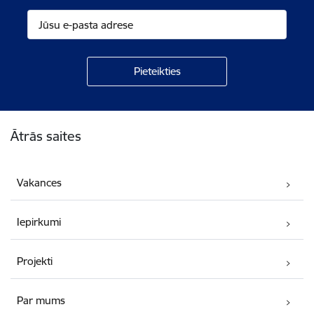
Kājene
Ātrās saites
Vakances
Iepirkumi
Projekti
Par mums