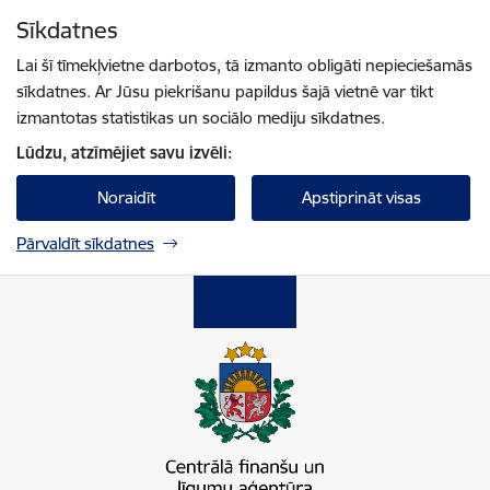
Pāriet uz lapas saturu
Sīkdatnes
Spied
lai meklētu
Enter
Lai šī tīmekļvietne darbotos, tā izmanto obligāti nepieciešamās
sīkdatnes. Ar Jūsu piekrišanu papildus šajā vietnē var tikt
izmantotas statistikas un sociālo mediju sīkdatnes.
Lūdzu, atzīmējiet savu izvēli:
Noraidīt
Apstiprināt visas
Pārvaldīt sīkdatnes
Centrālā finanšu un līgumu aģentūra