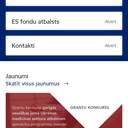
ES fondu atbalsts
Atvērt
Kontakti
Atvērt
Jaunumi
Skatīt visus jaunumus