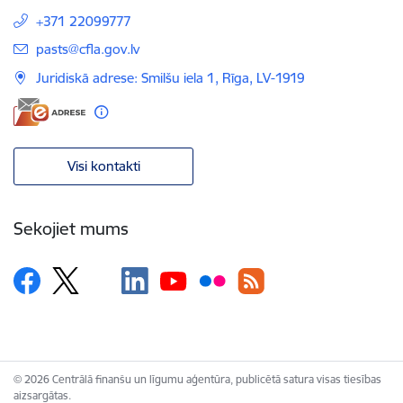
+371 22099777
E-pasts:
pasts@cfla.gov.lv
Juridiskā adrese: Smilšu iela 1, Rīga, LV-1919
Visi kontakti
Sekojiet mums
© 2026 Centrālā finanšu un līgumu aģentūra, publicētā satura visas tiesības
aizsargātas.