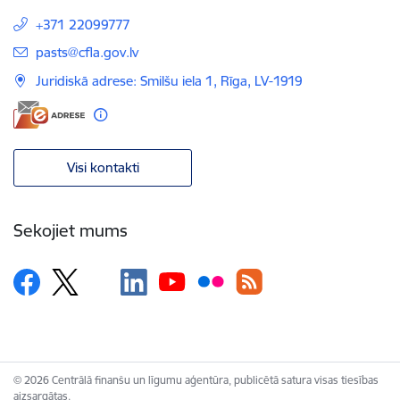
+371 22099777
E-pasts:
pasts@cfla.gov.lv
Juridiskā adrese: Smilšu iela 1, Rīga, LV-1919
Visi kontakti
Sekojiet mums
© 2026 Centrālā finanšu un līgumu aģentūra, publicētā satura visas tiesības
aizsargātas.