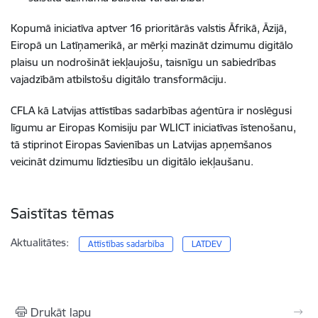
Kopumā iniciatīva aptver 16 prioritārās valstis Āfrikā, Āzijā,
Eiropā un Latīņamerikā, ar mērķi mazināt dzimumu digitālo
plaisu un nodrošināt iekļaujošu, taisnīgu un sabiedrības
vajadzībām atbilstošu digitālo transformāciju.
CFLA kā Latvijas attīstības sadarbības aģentūra ir noslēgusi
līgumu ar Eiropas Komisiju par WLICT iniciatīvas īstenošanu,
tā stiprinot Eiropas Savienības un Latvijas apņemšanos
veicināt dzimumu līdztiesību un digitālo iekļaušanu.
Saistītas tēmas
Aktualitātes:
Attīstības sadarbība
LATDEV
Drukāt lapu