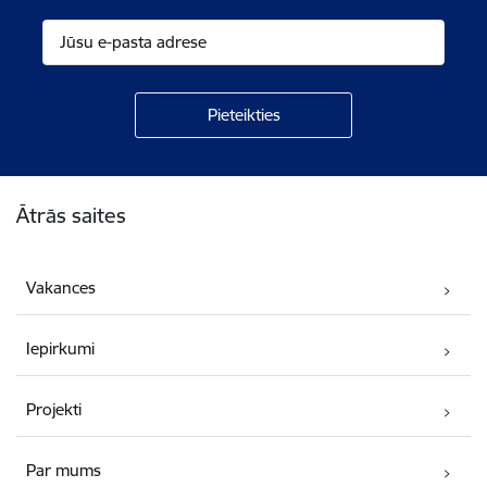
Kājene
Ātrās saites
Vakances
Iepirkumi
Projekti
Par mums