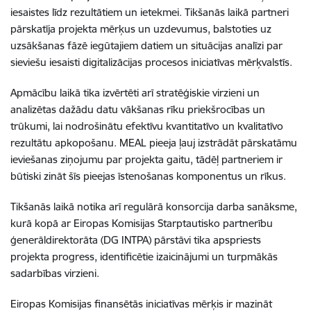
iesaistes līdz rezultātiem un ietekmei. Tikšanās laikā partneri
pārskatīja projekta mērķus un uzdevumus, balstoties uz
uzsākšanas fāzē iegūtajiem datiem un situācijas analīzi par
sieviešu iesaisti digitalizācijas procesos iniciatīvas mērķvalstīs.
Apmācību laikā tika izvērtēti arī stratēģiskie virzieni un
analizētas dažādu datu vākšanas rīku priekšrocības un
trūkumi, lai nodrošinātu efektīvu kvantitatīvo un kvalitatīvo
rezultātu apkopošanu. MEAL pieeja ļauj izstrādāt pārskatāmu
ieviešanas ziņojumu par projekta gaitu, tādēļ partneriem ir
būtiski zināt šīs pieejas īstenošanas komponentus un rīkus.
Tikšanās laikā notika arī regulārā konsorcija darba sanāksme,
kurā kopā ar Eiropas Komisijas Starptautisko partnerību
ģenerāldirektorāta (DG INTPA) pārstāvi tika apspriests
projekta progress, identificētie izaicinājumi un turpmākās
sadarbības virzieni.
Eiropas Komisijas finansētās iniciatīvas mērķis ir mazināt