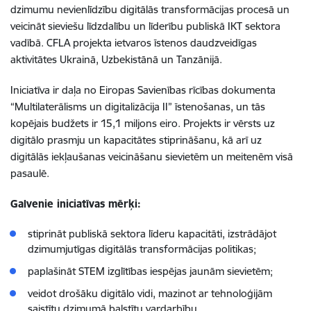
dzimumu nevienlīdzību digitālās transformācijas procesā un
veicināt sieviešu līdzdalību un līderību publiskā IKT sektora
vadībā. CFLA projekta ietvaros īstenos daudzveidīgas
aktivitātes Ukrainā, Uzbekistānā un Tanzānijā.
Iniciatīva ir daļa no Eiropas Savienības rīcības dokumenta
“Multilaterālisms un digitalizācija II” īstenošanas, un tās
kopējais budžets ir 15,1 miljons eiro. Projekts ir vērsts uz
digitālo prasmju un kapacitātes stiprināšanu, kā arī uz
digitālās iekļaušanas veicināšanu sievietēm un meitenēm visā
pasaulē.
Galvenie iniciatīvas mērķi:
stiprināt publiskā sektora līderu kapacitāti, izstrādājot
dzimumjutīgas digitālās transformācijas politikas;
paplašināt STEM izglītības iespējas jaunām sievietēm;
veidot drošāku digitālo vidi, mazinot ar tehnoloģijām
saistītu dzimumā balstītu vardarbību.