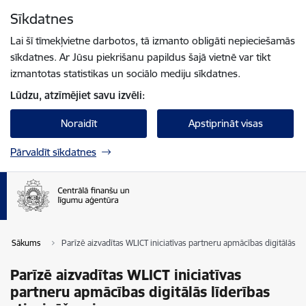
Pāriet uz lapas saturu
Sīkdatnes
Spied
lai meklētu
Enter
Lai šī tīmekļvietne darbotos, tā izmanto obligāti nepieciešamās
sīkdatnes. Ar Jūsu piekrišanu papildus šajā vietnē var tikt
izmantotas statistikas un sociālo mediju sīkdatnes.
Lūdzu, atzīmējiet savu izvēli:
Noraidīt
Apstiprināt visas
Pārvaldīt sīkdatnes
Sākums
Parīzē aizvadītas WLICT iniciatīvas partneru apmācības digitālās lī
Parīzē aizvadītas WLICT iniciatīvas
partneru apmācības digitālās līderības