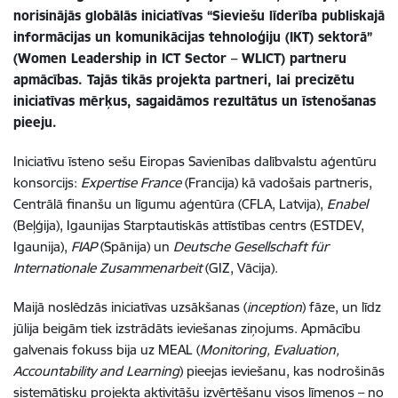
norisinājās globālās iniciatīvas “Sieviešu līderība publiskajā
informācijas un komunikācijas tehnoloģiju (IKT) sektorā”
(Women Leadership in ICT Sector – WLICT) partneru
apmācības. Tajās tikās projekta partneri, lai precizētu
iniciatīvas mērķus, sagaidāmos rezultātus un īstenošanas
pieeju.
Iniciatīvu īsteno sešu Eiropas Savienības dalībvalstu aģentūru
konsorcijs:
Expertise France
(Francija) kā vadošais partneris,
Centrālā finanšu un līgumu aģentūra (CFLA, Latvija),
Enabel
(Beļģija), Igaunijas Starptautiskās attīstības centrs (ESTDEV,
Igaunija),
FIAP
(Spānija) un
Deutsche Gesellschaft für
Internationale Zusammenarbeit
(GIZ,
Vācija).
Maijā noslēdzās iniciatīvas uzsākšanas (
inception
) fāze, un līdz
jūlija beigām tiek izstrādāts ieviešanas ziņojums. Apmācību
galvenais fokuss bija uz MEAL (
Monitoring, Evaluation,
Accountability and Learning
) pieejas ieviešanu, kas nodrošinās
sistemātisku projekta aktivitāšu izvērtēšanu visos līmeņos – no