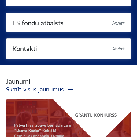
ES fondu atbalsts
Atvērt
Kontakti
Atvērt
Jaunumi
Skatīt visus jaunumus