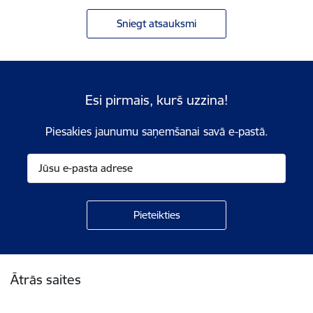
Sniegt atsauksmi
Esi pirmais, kurš uzzina!
Piesakies jaunumu saņemšanai savā e-pastā.
Kājene
Ātrās saites