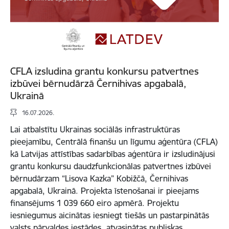
CFLA izsludina grantu konkursu patvertnes
izbūvei bērnudārzā Černihivas apgabalā,
Ukrainā
16.07.2026.
Lai atbalstītu Ukrainas sociālās infrastruktūras
pieejamību, Centrālā finanšu un līgumu aģentūra (CFLA)
kā Latvijas attīstības sadarbības aģentūra ir izsludinājusi
grantu konkursu daudzfunkcionālas patvertnes izbūvei
bērnudārzam “Lisova Kazka” Kobižčā, Černihivas
apgabalā, Ukrainā. Projekta īstenošanai ir pieejams
finansējums 1 039 660 eiro apmērā. Projektu
iesniegumus aicinātas iesniegt tiešās un pastarpinātās
valsts pārvaldes iestādes, atvasinātas publiskas