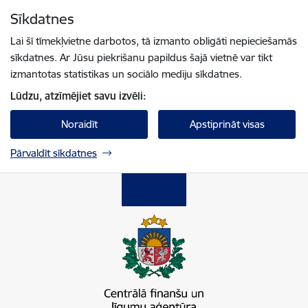
Pāriet uz lapas saturu
Sīkdatnes
Spied
lai meklētu
Enter
Lai šī tīmekļvietne darbotos, tā izmanto obligāti nepieciešamās
sīkdatnes. Ar Jūsu piekrišanu papildus šajā vietnē var tikt
izmantotas statistikas un sociālo mediju sīkdatnes.
Lūdzu, atzīmējiet savu izvēli:
Noraidīt
Apstiprināt visas
Pārvaldīt sīkdatnes
Centrālā finanšu un līgumu aģentūra