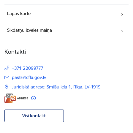
Lapas karte
Sīkdatņu izvēles maiņa
Kontakti
+371 22099777
E-pasts:
pasts@cfla.gov.lv
Juridiskā adrese: Smilšu iela 1, Rīga, LV-1919
Visi kontakti