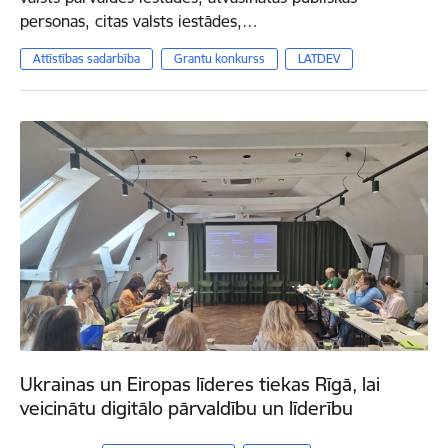
personas, citas valsts iestādes,…
Attīstības sadarbība
Grantu konkurss
LATDEV
Ukrainas un Eiropas līderes tiekas Rīgā, lai
veicinātu digitālo pārvaldību un līderību