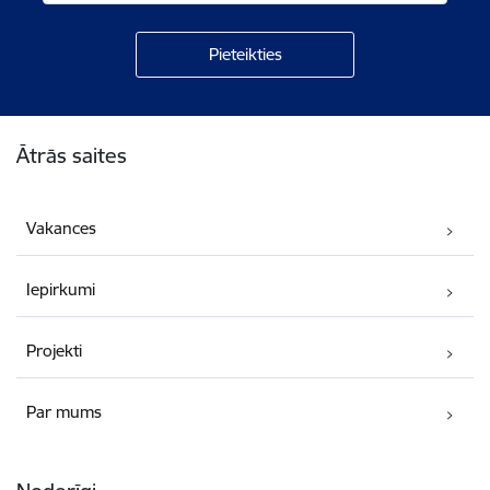
Kājene
Ātrās saites
Vakances
Iepirkumi
Projekti
Par mums