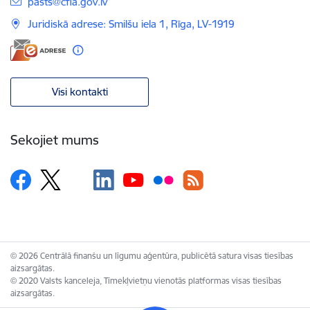
E-pasts:
pasts@cfla.gov.lv
Juridiskā adrese: Smilšu iela 1, Rīga, LV-1919
Visi kontakti
Sekojiet mums
© 2026 Centrālā finanšu un līgumu aģentūra, publicētā satura visas tiesības
aizsargātas.
© 2020 Valsts kanceleja, Tīmekļvietņu vienotās platformas visas tiesības
aizsargātas.