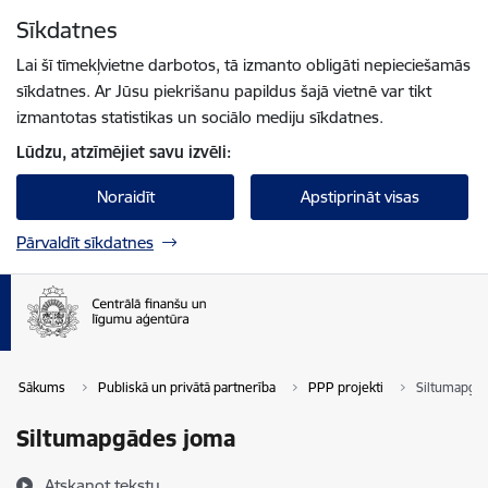
Pāriet uz lapas saturu
Sīkdatnes
Spied
lai meklētu
Enter
Lai šī tīmekļvietne darbotos, tā izmanto obligāti nepieciešamās
sīkdatnes. Ar Jūsu piekrišanu papildus šajā vietnē var tikt
izmantotas statistikas un sociālo mediju sīkdatnes.
Lūdzu, atzīmējiet savu izvēli:
Noraidīt
Apstiprināt visas
Pārvaldīt sīkdatnes
Sākums
Publiskā un privātā partnerība
PPP projekti
Siltumapgā
Siltumapgādes joma
Atskaņot tekstu