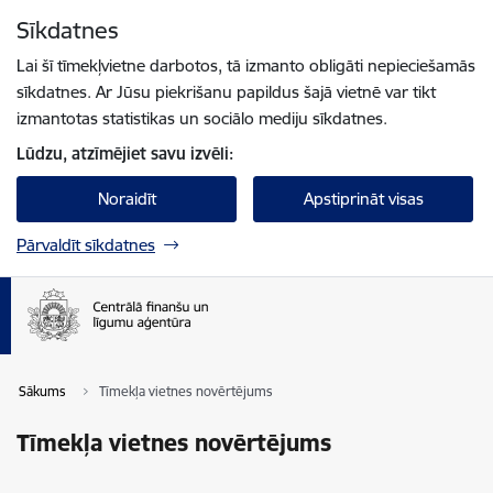
Pāriet uz lapas saturu
Sīkdatnes
Spied
lai meklētu
Enter
Lai šī tīmekļvietne darbotos, tā izmanto obligāti nepieciešamās
sīkdatnes. Ar Jūsu piekrišanu papildus šajā vietnē var tikt
izmantotas statistikas un sociālo mediju sīkdatnes.
Lūdzu, atzīmējiet savu izvēli:
Noraidīt
Apstiprināt visas
Pārvaldīt sīkdatnes
Sākums
Tīmekļa vietnes novērtējums
Tīmekļa vietnes novērtējums