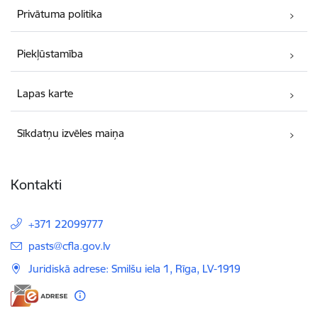
Privātuma politika
Piekļūstamība
Lapas karte
Sīkdatņu izvēles maiņa
Kontakti
+371 22099777
E-pasts:
pasts@cfla.gov.lv
Juridiskā adrese: Smilšu iela 1, Rīga, LV-1919