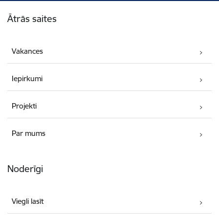
Kājene
Ātrās saites
Vakances
Iepirkumi
Projekti
Par mums
Noderīgi
Viegli lasīt