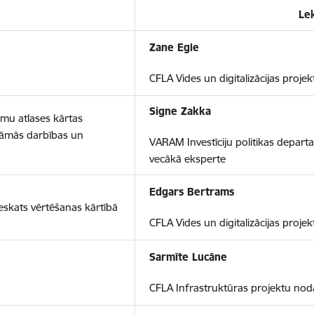
Le
Zane Egle
CFLA Vides un digitalizācijas projek
Signe Zakka
mu atlases kārtas
tāmās darbības un
VARAM Investīciju politikas departa
vecākā eksperte
Edgars Bertrams
skats vērtēšanas kārtībā
CFLA Vides un digitalizācijas proje
Sarmīte Lucāne
CFLA Infrastruktūras projektu noda