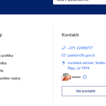
i
Kontakti
t
+371 22099777
E-pasts:
pasts@cfla.gov.lv
 politika
Juridiskā adrese: Smilšu 
mība
Rīga, LV-1919
te
izvēles maiņa
Visi kontakti