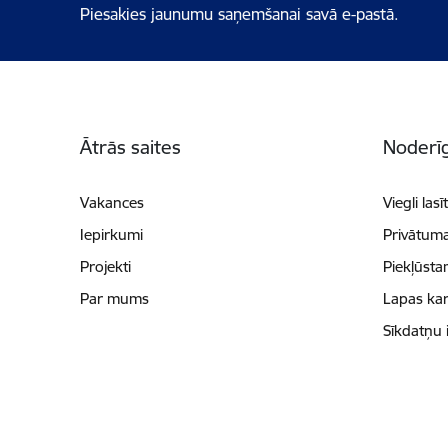
Piesakies jaunumu saņemšanai savā e-pastā.
Kājene
Ātrās saites
Noderīg
Vakances
Viegli lasī
Iepirkumi
Privātuma
Projekti
Piekļūsta
Par mums
Lapas kar
Sīkdatņu 