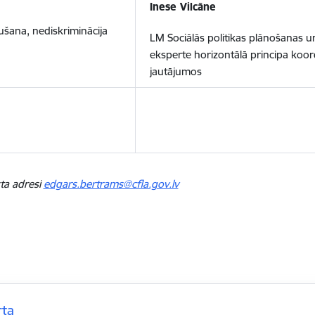
Inese Vilcāne
aušana, nediskriminācija
LM Sociālās politikas plānošanas u
eksperte horizontālā principa koo
jautājumos
sta adresi
edgars.bertrams@cfla.gov.lv
rta