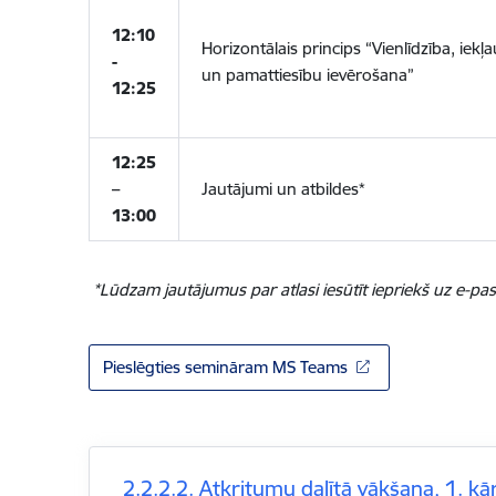
12:10
Horizontālais princips “Vienlīdzība, iekļ
-
un pamattiesību ievērošana”
12:25
12:25
–
Jautājumi un atbildes*
13:00
*Lūdzam
jautājumus par atlasi iesūtīt iepriekš uz e-pa
Pieslēgties semināram MS Teams
2.2.2.2. Atkritumu dalītā vākšana, 1. kā