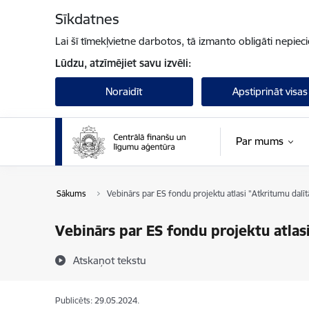
Pāriet uz lapas saturu
Sīkdatnes
Lai šī tīmekļvietne darbotos, tā izmanto obligāti nepiec
Lūdzu, atzīmējiet savu izvēli:
Noraidīt
Apstiprināt visas
Par mums
Sākums
Vebinārs par ES fondu projektu atlasi "Atkritumu dalīt
Vebinārs par ES fondu projektu atlasi
Atskaņot tekstu
Publicēts: 29.05.2024.