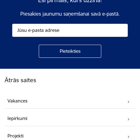
Piesakies jaunumu saņemšanai savā e-pastā.
Kājene
Ātrās saites
Vakances
Iepirkumi
Projekti