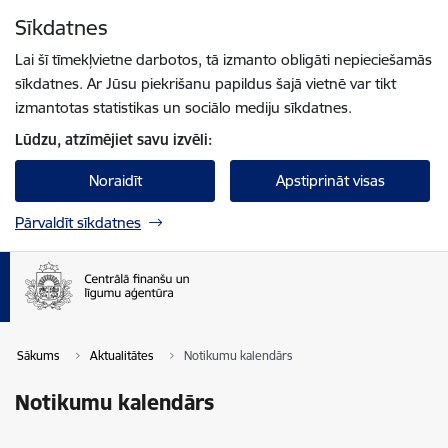
Pāriet uz lapas saturu
Sīkdatnes
Spied
lai meklētu
Enter
Lai šī tīmekļvietne darbotos, tā izmanto obligāti nepieciešamās
sīkdatnes. Ar Jūsu piekrišanu papildus šajā vietnē var tikt
izmantotas statistikas un sociālo mediju sīkdatnes.
Lūdzu, atzīmējiet savu izvēli:
Noraidīt
Apstiprināt visas
Pārvaldīt sīkdatnes
Sākums
Aktualitātes
Notikumu kalendārs
Notikumu kalendārs