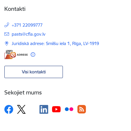
Kontakti
+371 22099777
E-pasts:
pasts@cfla.gov.lv
Juridiskā adrese: Smilšu iela 1, Rīga, LV-1919
Visi kontakti
Sekojiet mums