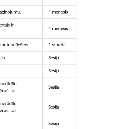
 paziņojumu.
1 mēnesis
otājs ir
1 mēnesis
 autentificētos.
1 stunda
kļa.
Sesija
Sesija
 nerādītu
Sesija
ēruši tos.
 nerādītu
Sesija
ēruši tos.
Sesija