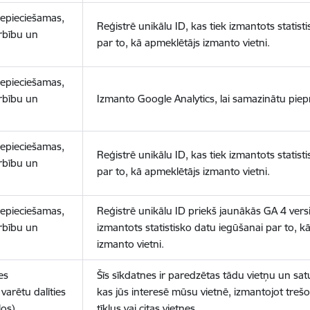
nepieciešamas,
Reģistrē unikālu ID, kas tiek izmantots statist
arbību un
par to, kā apmeklētājs izmanto vietni.
nepieciešamas,
arbību un
Izmanto Google Analytics, lai samazinātu piep
nepieciešamas,
Reģistrē unikālu ID, kas tiek izmantots statist
arbību un
par to, kā apmeklētājs izmanto vietni.
nepieciešamas,
Reģistrē unikālu ID priekš jaunākās GA 4 versij
arbību un
izmantots statistisko datu iegūšanai par to, k
izmanto vietni.
es
Šīs sīkdatnes ir paredzētas tādu vietņu un sat
varētu dalīties
kas jūs interesē mūsu vietnē, izmantojot treš
los)
tīklus vai citas vietnes.