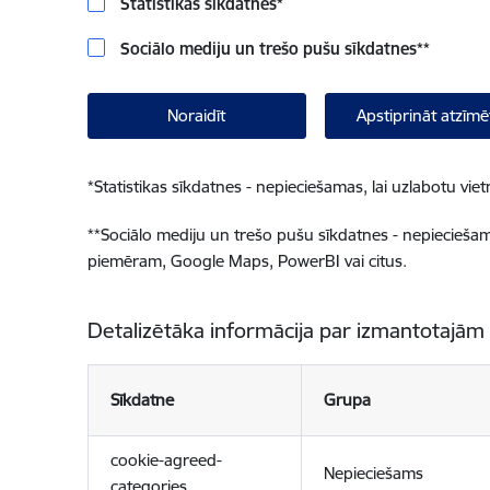
Statistikas sīkdatnes
*
Sociālo mediju un trešo pušu sīkdatnes
**
Noraidīt
Apstiprināt atzīmē
*
Statistikas sīkdatnes - nepieciešamas, lai uzlabotu v
**
Sociālo mediju un trešo pušu sīkdatnes - nepieciešamas
piemēram, Google Maps, PowerBI vai citus.
Detalizētāka informācija par izmantotajām
Sīkdatne
Grupa
cookie-agreed-
Nepieciešams
categories