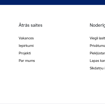
Kājene
Ātrās saites
Noderīg
Vakances
Viegli lasī
Iepirkumi
Privātuma
Projekti
Piekļūsta
Par mums
Lapas kar
Sīkdatņu 