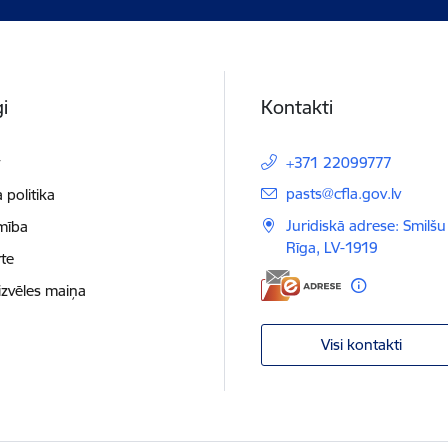
i
Kontakti
t
+371 22099777
E-pasts:
pasts@cfla.gov.lv
 politika
Juridiskā adrese: Smilšu 
mība
Rīga, LV-1919
te
izvēles maiņa
Visi kontakti