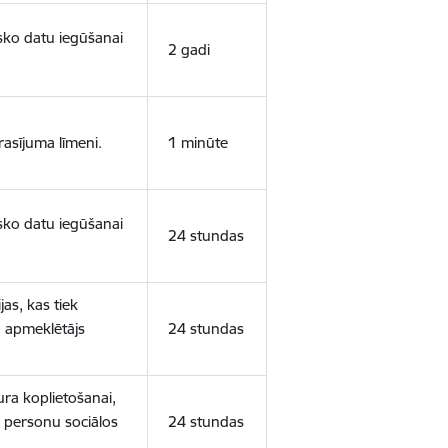
isko datu iegūšanai
2 gadi
rasījuma līmeni.
1 minūte
isko datu iegūšanai
24 stundas
as, kas tiek
ā apmeklētājs
24 stundas
ura koplietošanai,
o personu sociālos
24 stundas