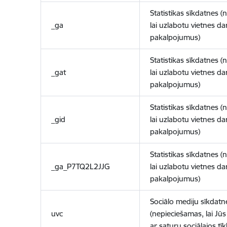
Statistikas sīkdatnes (
_ga
lai uzlabotu vietnes d
pakalpojumus)
Statistikas sīkdatnes (
_gat
lai uzlabotu vietnes d
pakalpojumus)
Statistikas sīkdatnes (
_gid
lai uzlabotu vietnes d
pakalpojumus)
Statistikas sīkdatnes (
_ga_P7TQ2L2JJG
lai uzlabotu vietnes d
pakalpojumus)
Sociālo mediju sīkdatn
uvc
(nepieciešamas, lai Jūs 
ar saturu sociālajos tīk