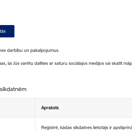
tās
ietnes darbību un pakalpojumus.
, lai Jūs varētu dalīties ar saturu sociālajos medijos vai skatīt mā
 sīkdatnēm
Apraksts
Reģistrē, kādas sīkdatnes lietotājs ir apstiprinā