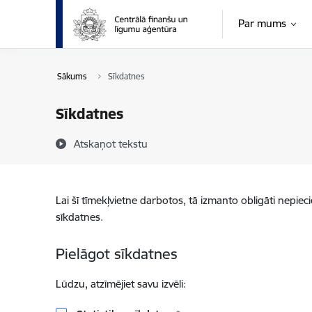
Pāriet uz lapas saturu
Par mums
Sākums
Sīkdatnes
Sīkdatnes
Atskaņot tekstu
Lai šī tīmekļvietne darbotos, tā izmanto obligāti nepiec
sīkdatnes.
Pielāgot sīkdatnes
Lūdzu, atzīmējiet savu izvēli: