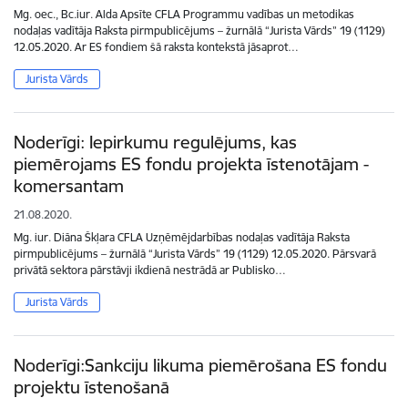
Mg. oec., Bc.iur. Alda Apsīte CFLA Programmu vadības un metodikas
nodaļas vadītāja Raksta pirmpublicējums – žurnālā “Jurista Vārds” 19 (1129)
12.05.2020. Ar ES fondiem šā raksta kontekstā jāsaprot…
Jurista Vārds
Noderīgi: Iepirkumu regulējums, kas
piemērojams ES fondu projekta īstenotājam -
komersantam
21.08.2020.
Mg. iur. Diāna Škļara CFLA Uzņēmējdarbības nodaļas vadītāja Raksta
pirmpublicējums – žurnālā “Jurista Vārds” 19 (1129) 12.05.2020. Pārsvarā
privātā sektora pārstāvji ikdienā nestrādā ar Publisko…
Jurista Vārds
Noderīgi:Sankciju likuma piemērošana ES fondu
projektu īstenošanā