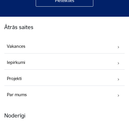
Kājene
Ātrās saites
Vakances
Iepirkumi
Projekti
Par mums
Noderīgi