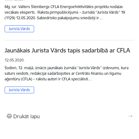
Mg. iur. Valters Šteinbergs CFLA Energoefektivitātes projektu nodaļas
vecākais eksperts. Raksta pirmpublicējums – žurnālā “Jurista Vārds” 19
(1129) 12.05.2020. Sabiedrisko pakalpojumu sniedzēji ir…
Jurista Vārds
Jaunākais Jurista Vārds tapis sadarbībā ar CFLA
12.05.2020.
Šodien, 12. maijā, iznācis jaunākais žurnāla “Jurista Vārds” izdevums, kura
saturs veidots, redakcijai sadarbojoties ar Centrālo finanšu un līgumu
aģentūru (CFLA) – rakstu autori ir CFLA speciālisti…
Jurista Vārds
Drukāt lapu