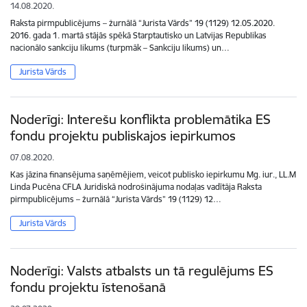
14.08.2020.
Raksta pirmpublicējums – žurnālā “Jurista Vārds” 19 (1129) 12.05.2020.
2016. gada 1. martā stājās spēkā Starptautisko un Latvijas Republikas
nacionālo sankciju likums (turpmāk – Sankciju likums) un…
Jurista Vārds
Noderīgi: Interešu konflikta problemātika ES
fondu projektu publiskajos iepirkumos
07.08.2020.
Kas jāzina finansējuma saņēmējiem, veicot publisko iepirkumu Mg. iur., LL.M
Linda Pucēna CFLA Juridiskā nodrošinājuma nodaļas vadītāja Raksta
pirmpublicējums – žurnālā “Jurista Vārds” 19 (1129) 12…
Jurista Vārds
Noderīgi: Valsts atbalsts un tā regulējums ES
fondu projektu īstenošanā