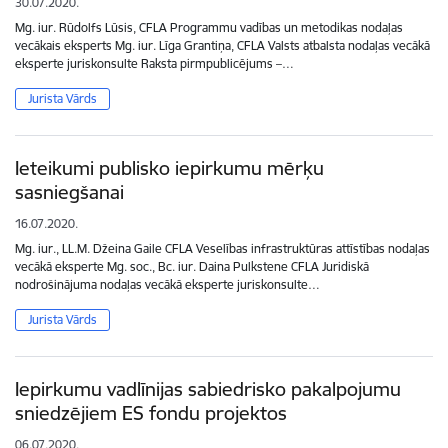
30.07.2020.
Mg. iur. Rūdolfs Lūsis, CFLA Programmu vadības un metodikas nodaļas
vecākais eksperts Mg. iur. Līga Grantiņa, CFLA Valsts atbalsta nodaļas vecākā
eksperte juriskonsulte Raksta pirmpublicējums –…
Jurista Vārds
Ieteikumi publisko iepirkumu mērķu
sasniegšanai
16.07.2020.
Mg. iur., LL.M. Džeina Gaile CFLA Veselības infrastruktūras attīstības nodaļas
vecākā eksperte Mg. soc., Bc. iur. Daina Pulkstene CFLA Juridiskā
nodrošinājuma nodaļas vecākā eksperte juriskonsulte…
Jurista Vārds
Iepirkumu vadlīnijas sabiedrisko pakalpojumu
sniedzējiem ES fondu projektos
06.07.2020.