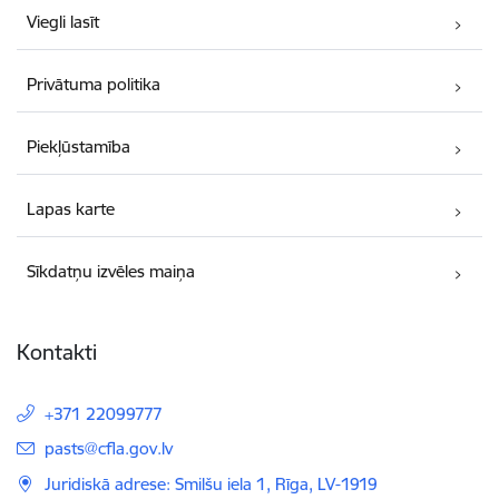
Viegli lasīt
Privātuma politika
Piekļūstamība
Lapas karte
Sīkdatņu izvēles maiņa
Kontakti
+371 22099777
E-pasts:
pasts@cfla.gov.lv
Juridiskā adrese: Smilšu iela 1, Rīga, LV-1919