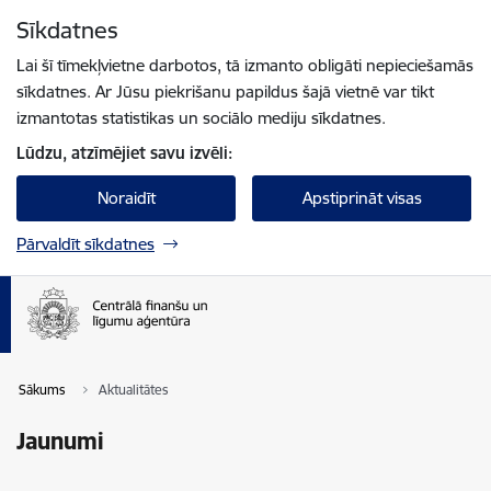
Pāriet uz lapas saturu
Sīkdatnes
Spied
lai meklētu
Enter
Lai šī tīmekļvietne darbotos, tā izmanto obligāti nepieciešamās
sīkdatnes. Ar Jūsu piekrišanu papildus šajā vietnē var tikt
izmantotas statistikas un sociālo mediju sīkdatnes.
Lūdzu, atzīmējiet savu izvēli:
Noraidīt
Apstiprināt visas
Pārvaldīt sīkdatnes
Sākums
Aktualitātes
Jaunumi