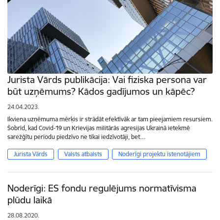
Jurista Vārds publikācija: Vai fiziska persona var
būt uzņēmums? Kādos gadījumos un kāpēc?
24.04.2023.
Ikviena uzņēmuma mērķis ir strādāt efektīvāk ar tam pieejamiem resursiem.
Šobrīd, kad Covid-19 un Krievijas militārās agresijas Ukrainā ietekmē
sarežģītu periodu piedzīvo ne tikai iedzīvotāji, bet…
Jurista Vārds
Valsts atbalsts
Noderīgi projektu īstenotājiem
Noderīgi: ES fondu regulējums normatīvisma
plūdu laikā
28.08.2020.