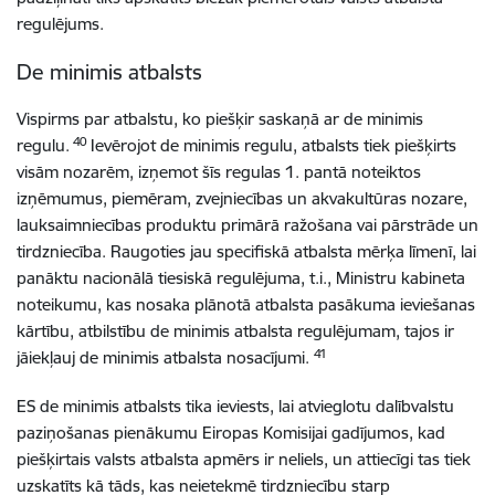
regulējums.
De minimis atbalsts
Vispirms par atbalstu, ko piešķir saskaņā ar de minimis
40
regulu.
Ievērojot de minimis regulu, atbalsts tiek piešķirts
visām nozarēm, izņemot šīs regulas 1. pantā noteiktos
izņēmumus, piemēram, zvejniecības un akvakultūras nozare,
lauksaimniecības produktu primārā ražošana vai pārstrāde un
tirdzniecība. Raugoties jau specifiskā atbalsta mērķa līmenī, lai
panāktu nacionālā tiesiskā regulējuma, t.i., Ministru kabineta
noteikumu, kas nosaka plānotā atbalsta pasākuma ieviešanas
kārtību, atbilstību de minimis atbalsta regulējumam, tajos ir
41
jāiekļauj de minimis atbalsta nosacījumi.
ES de minimis atbalsts tika ieviests, lai atvieglotu dalībvalstu
paziņošanas pienākumu Eiropas Komisijai gadījumos, kad
piešķirtais valsts atbalsta apmērs ir neliels, un attiecīgi tas tiek
uzskatīts kā tāds, kas neietekmē tirdzniecību starp