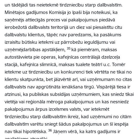
un tādējādi tas neietekmē tirdzniecību starp dalībvalstīm.
Minētajos gadījumos Komisija jo īpaši bija noteikusi, ka
saņēmējs attiecīgās preces vai pakalpojumus piedāvā
ierobežotā dalībvalsts teritorijā un diez vai piesaistītu citu
dalībvalstu klientus, tāpēc nav paredzams, ka pasākums
izraisītu būtisku ietekmi uz pārrobežu ieguldījumu vai
35
uzņēmējdarbības apstākļiem,
kā piemēram, maksas
autostāvvieta pie operas, kafejnīcas centrālajā dzelzceļa
stacijā, kafejnīca slimnīcā, maksas tualete teātrī u.c. Tomēr
ietekme uz tirdzniecību un konkurenci tiek vērtēta ne tikai no
klientu skatpunkta, bet jāizvērtē arī, vai uzņēmumam no citas
dalībvalsts nav apgrūtināta ienākšana tirgū. Vispārējā tiesa ir
atzinusi, ka publiskas subsīdijas uzņēmumiem, kas sniedz tikai
vietēja vai reģionāla mēroga pakalpojumus un kas nesniedz
pakalpojumus ārpus izcelsmes valsts, var ietekmēt
tirdzniecību starp dalībvalstīm ikreiz, kad uzņēmumi no citām
dalībvalstīm varētu sniegt šādus pakalpojumus un šī iespēja
36
nav tikai hipotētiska.
Jāņem vērā, ka katrs gadījums ir
analizējams atsevišķi.