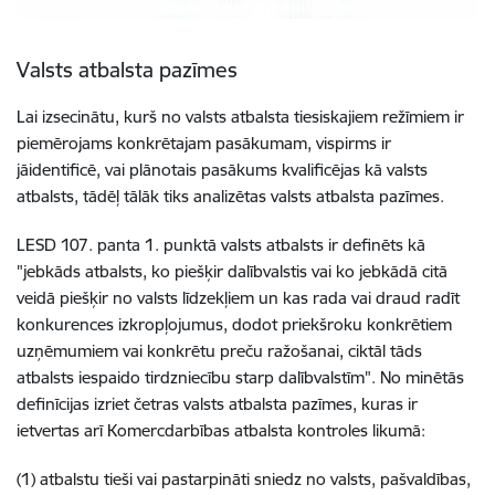
Valsts atbalsta pazīmes
Lai izsecinātu, kurš no valsts atbalsta tiesiskajiem režīmiem ir
piemērojams konkrētajam pasākumam, vispirms ir
jāidentificē, vai plānotais pasākums kvalificējas kā valsts
atbalsts, tādēļ tālāk tiks analizētas valsts atbalsta pazīmes.
LESD 107. panta 1. punktā valsts atbalsts ir definēts kā
"jebkāds atbalsts, ko piešķir dalībvalstis vai ko jebkādā citā
veidā piešķir no valsts līdzekļiem un kas rada vai draud radīt
konkurences izkropļojumus, dodot priekšroku konkrētiem
uzņēmumiem vai konkrētu preču ražošanai, ciktāl tāds
atbalsts iespaido tirdzniecību starp dalībvalstīm". No minētās
definīcijas izriet četras valsts atbalsta pazīmes, kuras ir
ietvertas arī Komercdarbības atbalsta kontroles likumā:
(1) atbalstu tieši vai pastarpināti sniedz no valsts, pašvaldības,