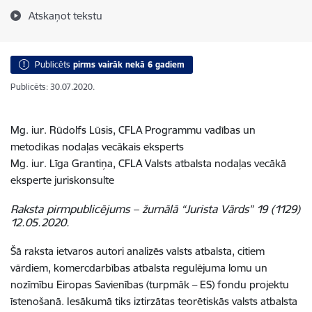
Atskaņot tekstu
Publicēts
pirms vairāk nekā 6 gadiem
Publicēts: 30.07.2020.
Mg. iur. Rūdolfs Lūsis, CFLA Programmu vadības un
metodikas nodaļas vecākais eksperts
Mg. iur. Līga Grantiņa, CFLA Valsts atbalsta nodaļas vecākā
eksperte juriskonsulte
Raksta pirmpublicējums – žurnālā “Jurista Vārds” 19 (1129)
12.05.2020.
Šā raksta ietvaros autori analizēs valsts atbalsta, citiem
vārdiem, komercdarbības atbalsta regulējuma lomu un
nozīmību Eiropas Savienības (turpmāk – ES) fondu projektu
īstenošanā. Iesākumā tiks iztirzātas teorētiskās valsts atbalsta