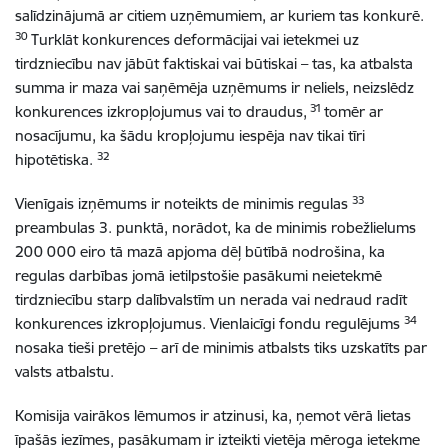
salīdzinājumā ar citiem uzņēmumiem, ar kuriem tas konkurē.
30
Turklāt konkurences deformācijai vai ietekmei uz
tirdzniecību nav jābūt faktiskai vai būtiskai – tas, ka atbalsta
summa ir maza vai saņēmēja uzņēmums ir neliels, neizslēdz
31
konkurences izkropļojumus vai to draudus,
tomēr ar
nosacījumu, ka šādu kropļojumu iespēja nav tikai tīri
32
hipotētiska.
33
Vienīgais izņēmums ir noteikts de minimis regulas
preambulas 3. punktā, norādot, ka de minimis robežlielums
200 000 eiro tā mazā apjoma dēļ būtībā nodrošina, ka
regulas darbības jomā ietilpstošie pasākumi neietekmē
tirdzniecību starp dalībvalstīm un nerada vai nedraud radīt
34
konkurences izkropļojumus. Vienlaicīgi fondu regulējums
nosaka tieši pretējo – arī de minimis atbalsts tiks uzskatīts par
valsts atbalstu.
Komisija vairākos lēmumos ir atzinusi, ka, ņemot vērā lietas
īpašās iezīmes, pasākumam ir izteikti vietēja mēroga ietekme