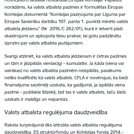
norādāms, ka valsts atbalsta pazīmes ir formulētas Eiropas
Komisijas dokumentā "Komisijas paziņojums par Līguma par
Eiropas Savienību darbību 107. panta 1. punktā minēto valsts
atbalsta jēdzienu" (Nr. 2016/C 262/01), kurā ir ietverti plaši
skaidrojumi un apkopota tiesu prakse, lai gūtu padziļinātu
izpratni par valsts atbalsta jautājumiem.
Svarīgi atzīmēt, ka valsts atbalsta jēdzienam ir četras pazīmes
un tām ir jāizpildās vienlaicīgi – kumulatīvi. Ja kāda (viena vai
vairākas) no valsts atbalsta pazīmēm neizpildās, pasākums
netiks kvalificēts kā valsts atbalsts. CFLA ir novērojusi, ka bieži
finansējuma saņēmēji uzskata, ka gadījumā, ja izpildās viena
pazīme – publiskie līdzekļi, tad tas ir valsts atbalsts, taču šāds
uzskats ir maldīgs un nepareizs.
Valsts atbalsta regulējuma daudzveidība
Raksta turpinājumā tiks iztirzāta valsts atbalsta regulējuma
daudzveidība. ES struktūrfondu un Kohēzijas fonda 2014.–