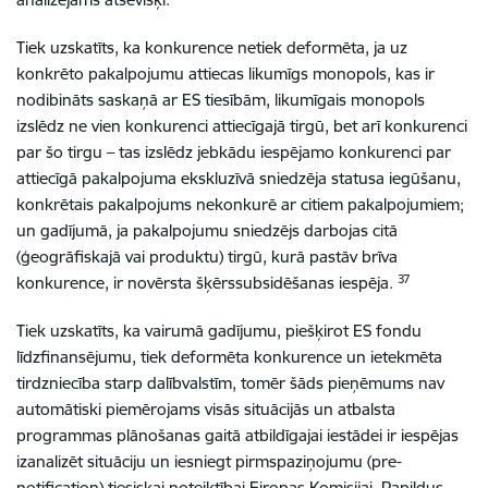
Tiek uzskatīts, ka konkurence netiek deformēta, ja uz
konkrēto pakalpojumu attiecas likumīgs monopols, kas ir
nodibināts saskaņā ar ES tiesībām, likumīgais monopols
izslēdz ne vien konkurenci attiecīgajā tirgū, bet arī konkurenci
par šo tirgu – tas izslēdz jebkādu iespējamo konkurenci par
attiecīgā pakalpojuma ekskluzīvā sniedzēja statusa iegūšanu,
konkrētais pakalpojums nekonkurē ar citiem pakalpojumiem;
un gadījumā, ja pakalpojumu sniedzējs darbojas citā
(ģeogrāfiskajā vai produktu) tirgū, kurā pastāv brīva
37
konkurence, ir novērsta šķērssubsidēšanas iespēja.
Tiek uzskatīts, ka vairumā gadījumu, piešķirot ES fondu
līdzfinansējumu, tiek deformēta konkurence un ietekmēta
tirdzniecība starp dalībvalstīm, tomēr šāds pieņēmums nav
automātiski piemērojams visās situācijās un atbalsta
programmas plānošanas gaitā atbildīgajai iestādei ir iespējas
izanalizēt situāciju un iesniegt pirmspaziņojumu (pre-
notification) tiesiskai noteiktībai Eiropas Komisijai. Papildus