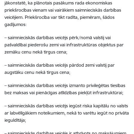
jākonstatē, ka plānotais pasākums rada ekonomiskas
priekšrocības vienam vai vairākiem saimnieciskās darbības
veicējiem. Priekšrocība var tikt radīta, piemēram, šādos
gadījumos:
– saimnieciskās darbības veicējs pērk/nomā valstij vai
pašvaldībai piederošu zemi vai infrastruktūras objektus par
zemāku cenu nekā tirgus cena;
– saimnieciskās darbības veicējs pārdod zemi valstij par
augstāku cenu nekā tirgus cena;
– saimnieciskās darbības veicējs izmanto privileģētas tiesības
bez maksas vai pienācīgas atlīdzības piekļūt infrastruktūrai;
– saimnieciskās darbības veicējs iegūst riska kapitālu no valsts
ar labvēlīgākiem noteikumiem, nekā to varētu iegūt no privāta
ieguldītāja;
– saimnieciskās darbības veicējs ir atbrīvots no maksājumiem,