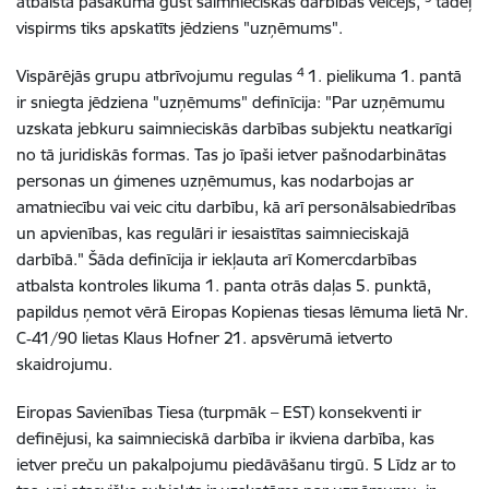
atbalsta pasākuma gūst saimnieciskās darbības veicējs,
tādēļ
vispirms tiks apskatīts jēdziens "uzņēmums".
4
Vispārējās grupu atbrīvojumu regulas
1. pielikuma 1. pantā
ir sniegta jēdziena "uzņēmums" definīcija: "Par uzņēmumu
uzskata jebkuru saimnieciskās darbības subjektu neatkarīgi
no tā juridiskās formas. Tas jo īpaši ietver pašnodarbinātas
personas un ģimenes uzņēmumus, kas nodarbojas ar
amatniecību vai veic citu darbību, kā arī personālsabiedrības
un apvienības, kas regulāri ir iesaistītas saimnieciskajā
darbībā." Šāda definīcija ir iekļauta arī Komercdarbības
atbalsta kontroles likuma 1. panta otrās daļas 5. punktā,
papildus ņemot vērā Eiropas Kopienas tiesas lēmuma lietā Nr.
C‐41/90 lietas Klaus Hofner 21. apsvērumā ietverto
skaidrojumu.
Eiropas Savienības Tiesa (turpmāk – EST) konsekventi ir
definējusi, ka saimnieciskā darbība ir ikviena darbība, kas
ietver preču un pakalpojumu piedāvāšanu tirgū. 5 Līdz ar to