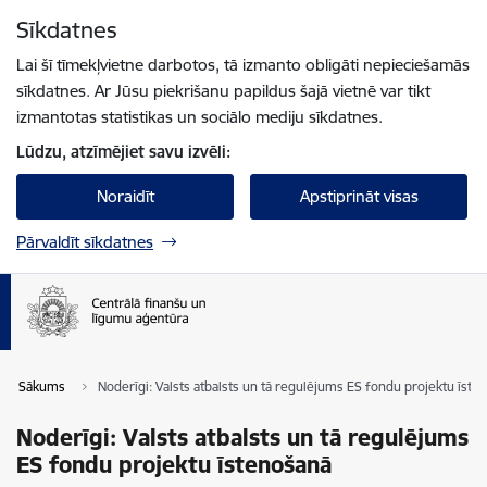
Pāriet uz lapas saturu
Sīkdatnes
Spied
lai meklētu
Enter
Lai šī tīmekļvietne darbotos, tā izmanto obligāti nepieciešamās
sīkdatnes. Ar Jūsu piekrišanu papildus šajā vietnē var tikt
izmantotas statistikas un sociālo mediju sīkdatnes.
Lūdzu, atzīmējiet savu izvēli:
Noraidīt
Apstiprināt visas
Pārvaldīt sīkdatnes
Sākums
Noderīgi: Valsts atbalsts un tā regulējums ES fondu projektu īste
Noderīgi: Valsts atbalsts un tā regulējums
ES fondu projektu īstenošanā