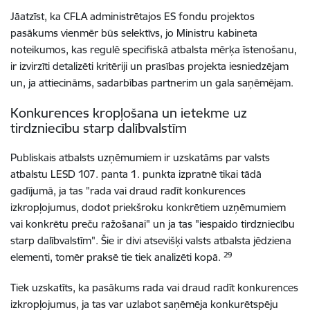
Jāatzīst, ka CFLA administrētajos ES fondu projektos
pasākums vienmēr būs selektīvs, jo Ministru kabineta
noteikumos, kas regulē specifiskā atbalsta mērķa īstenošanu,
ir izvirzīti detalizēti kritēriji un prasības projekta iesniedzējam
un, ja attiecināms, sadarbības partnerim un gala saņēmējam.
Konkurences kropļošana un ietekme uz
tirdzniecību starp dalībvalstīm
Publiskais atbalsts uzņēmumiem ir uzskatāms par valsts
atbalstu LESD 107. panta 1. punkta izpratnē tikai tādā
gadījumā, ja tas "rada vai draud radīt konkurences
izkropļojumus, dodot priekšroku konkrētiem uzņēmumiem
vai konkrētu preču ražošanai" un ja tas "iespaido tirdzniecību
starp dalībvalstīm". Šie ir divi atsevišķi valsts atbalsta jēdziena
29
elementi, tomēr praksē tie tiek analizēti kopā.
Tiek uzskatīts, ka pasākums rada vai draud radīt konkurences
izkropļojumus, ja tas var uzlabot saņēmēja konkurētspēju