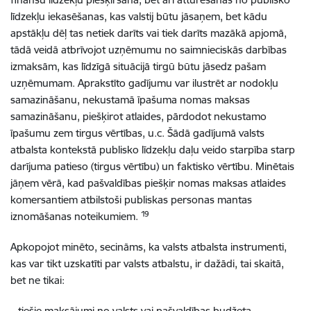
līdzekļu iekasēšanas, kas valstij būtu jāsaņem, bet kādu
apstākļu dēļ tas netiek darīts vai tiek darīts mazākā apjomā,
tādā veidā atbrīvojot uzņēmumu no saimnieciskās darbības
izmaksām, kas līdzīgā situācijā tirgū būtu jāsedz pašam
uzņēmumam. Aprakstīto gadījumu var ilustrēt ar nodokļu
samazināšanu, nekustamā īpašuma nomas maksas
samazināšanu, piešķirot atlaides, pārdodot nekustamo
īpašumu zem tirgus vērtības, u.c. Šādā gadījumā valsts
atbalsta kontekstā publisko līdzekļu daļu veido starpība starp
darījuma patieso (tirgus vērtību) un faktisko vērtību. Minētais
jāņem vērā, kad pašvaldības piešķir nomas maksas atlaides
komersantiem atbilstoši publiskas personas mantas
19
iznomāšanas noteikumiem.
Apkopojot minēto, secināms, ka valsts atbalsta instrumenti,
kas var tikt uzskatīti par valsts atbalstu, ir dažādi, tai skaitā,
bet ne tikai:
– tiešie maksājumi no valsts vai pašvaldības budžeta