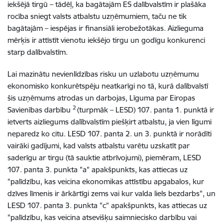
iekšējā tirgū – tādēļ, ka bagātajām ES dalībvalstīm ir plašāka
rocība sniegt valsts atbalstu uzņēmumiem, taču ne tik
bagātajām – iespējas ir finansiāli ierobežotākas. Aizlieguma
mērķis ir attīstīt vienotu iekšējo tirgu un godīgu konkurenci
starp dalībvalstīm.
Lai mazinātu nevienlīdzības risku un uzlabotu uzņēmumu
ekonomisko konkurētspēju neatkarīgi no tā, kurā dalībvalstī
šis uzņēmums atrodas un darbojas, Līguma par Eiropas
2
Savienības darbību
(turpmāk – LESD) 107. panta 1. punktā ir
ietverts aizliegums dalībvalstīm piešķirt atbalstu, ja vien līgumi
neparedz ko citu. LESD 107. panta 2. un 3. punktā ir norādīti
vairāki gadījumi, kad valsts atbalstu varētu uzskatīt par
saderīgu ar tirgu (tā sauktie atbrīvojumi), piemēram, LESD
107. panta 3. punkta "a" apakšpunkts, kas attiecas uz
"palīdzību, kas veicina ekonomikas attīstību apgabalos, kur
dzīves līmenis ir ārkārtīgi zems vai kur valda liels bezdarbs", un
LESD 107. panta 3. punkta "c" apakšpunkts, kas attiecas uz
"palīdzību, kas veicina atsevišķu saimniecisko darbību vai