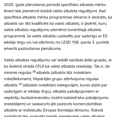
2020. gada plānošanas periodā specifisko atbalsta mērķu
līmenī tiek piemēroti dažādi valsts atbalsta regulējumi. Kad
specifiskā atbalsta mērķa programmas ietvaros ir secināts, ka
atbalsts var tikt kvalificēts kā valsts atbalsts, ir jāvērtē, kuru
valsts atbalsta regulējumu piemērot konkrētajā atbalsta
programmā, lai valsts atbalstu uzskatītu par saderīgu ar ES
iekšējo tirgu un/vai atbrīvotu no LESD 108. panta 3. punktā
ietvertā paziņošanas pienākuma.
Valsts atbalsta regulējumu var iedalīt vairākās lielās grupās, ar
ko ikdienā strādā CFLA kā valsts atbalsta sniedzējs. Tās ir, de
38
minimis regulas
atbalsts (atbalsts līdz noteiktam
robežlielumam), Vispārējās grupu atbrīvojuma regulas
39
atbalsts
(atbalsts noteiktām kategorijām, kuras atzīst par
saderīgām ar iekšējo tirgu), atbalsts pakalpojumiem ar
vispārēju tautsaimniecisku nozīmi (sabiedrisko pakalpojumu
sniedzējiem) un saskaņots jeb paziņots komercdarbības
atbalsts ar individuālu Eiropas Komisijas lēmumu. Rakstā
padziļināti tiks apskatīts biežāk piemērotais valsts atbalsta