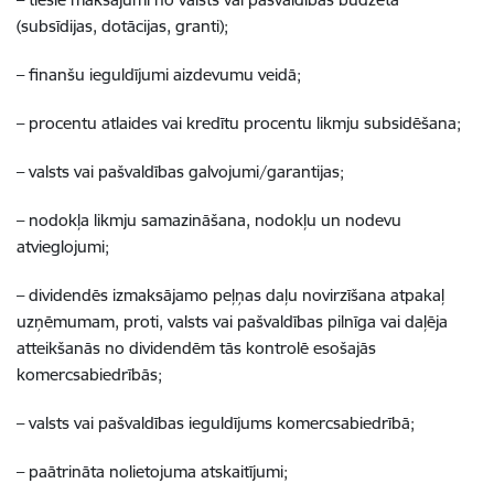
(subsīdijas, dotācijas, granti);
– finanšu ieguldījumi aizdevumu veidā;
– procentu atlaides vai kredītu procentu likmju subsidēšana;
– valsts vai pašvaldības galvojumi/garantijas;
– nodokļa likmju samazināšana, nodokļu un nodevu
atvieglojumi;
– dividendēs izmaksājamo peļņas daļu novirzīšana atpakaļ
uzņēmumam, proti, valsts vai pašvaldības pilnīga vai daļēja
atteikšanās no dividendēm tās kontrolē esošajās
komercsabiedrībās;
– valsts vai pašvaldības ieguldījums komercsabiedrībā;
– paātrināta nolietojuma atskaitījumi;