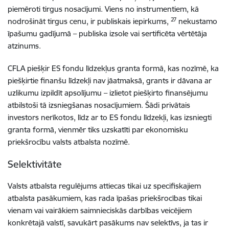
piemēroti tirgus nosacījumi. Viens no instrumentiem, kā
27
nodrošināt tirgus cenu, ir publiskais iepirkums,
nekustamo
īpašumu gadījumā – publiska izsole vai sertificēta vērtētāja
atzinums.
CFLA piešķir ES fondu līdzekļus granta formā, kas nozīmē, ka
piešķirtie finanšu līdzekļi nav jāatmaksā, grants ir dāvana ar
uzlikumu izpildīt apsolījumu – izlietot piešķirto finansējumu
atbilstoši tā izsniegšanas nosacījumiem. Šādi privātais
investors nerīkotos, līdz ar to ES fondu līdzekļi, kas izsniegti
granta formā, vienmēr tiks uzskatīti par ekonomisku
priekšrocību valsts atbalsta nozīmē.
Selektivitāte
Valsts atbalsta regulējums attiecas tikai uz specifiskajiem
atbalsta pasākumiem, kas rada īpašas priekšrocības tikai
vienam vai vairākiem saimnieciskās darbības veicējiem
konkrētajā valstī, savukārt pasākums nav selektīvs, ja tas ir