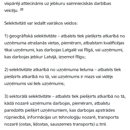
vispārēji attiecināms uz jebkuru saimnieciskās darbības
28
veicēju.
Selektivitāti var iedalīt vairākos veidos:
1) ģeogrāfiskā selektivitāte – atbalsts tiek piešķirts atkarībā no
uzņēmuma atrašanās vietas, piemēram, atbalstam kvalificējas
tikai uzņēmumi, kas darbojas Latgalē vai Rīgā, vai uzņēmumi,
kas darbojas jebkur Latvijā, izņemot Rīgu;
2) selektivitāte atkarībā no uzņēmuma lieluma – atbalsts tiek
piešķirts atkarībā no tā, vai uzņēmums ir mazs vai vidējs
uzņēmums vai liels uzņēmums;
3) sektorālā selektivitāte – atbalsts tiek piešķirts atkarībā no tā,
kādā nozarē uzņēmums darbojas, piemēram, atbalstu
paredzēts piešķirt uzņēmumiem, kas darbojas apstrādes
rūpniecībā, informācijas un tehnoloģiju nozarē, transporta
nozarē (ostas, lidostas, sauszemes transports) u.tml.