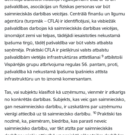
pašvaldības, asociācijas un fiziskas personas var būt
saimnieciskās darbības veicējas. Centrālā finanšu un līgumu
aģentūra (turpmāk – CFLA) ir identificējusi, ka visbiežāk
pašvaldības darbojas kā saimnieciskās darbības veicējas,
iznomājot zemi vai telpas, tādējādi iesaistoties nekustamā
īpašuma tirgū, tādēļ pašvaldība var būt valsts atbalsta
saņēmēja. Praktiski CFLA ir piešķīrusi valsts atbalstu
9
pašvaldībām vietējās infrastruktūras attīstīšanai
atbilstoši
Vispārējās grupu atbrīvojuma regulas 56. pantam, proti,
pašvaldība kā nekustamā īpašuma īpašnieks attīsta
infrastruktūru un to iznomā komersantam.
Tas, vai subjektu klasificē kā uzņēmumu, vienmēr ir atkarīgs
no konkrētās darbības. Subjekts, kas veic gan saimniecisko,
gan nesaimniecisko darbību, ir uzskatāms par uzņēmumu
10
vienīgi attiecībā uz tā saimniecisko darbību.
Praktiski tas
nozīmē, ka, piemēram, biedrība, kas parasti neveic
saimniecisko darbību, var tikt atzīta par saimnieciskās