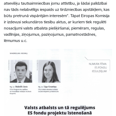
atsevišķu tautsaimniecības jomu attīstību, ja šādai palīdzībai
nav tāds nelabvēlīgs iespaids uz tirdzniecības apstākļiem, kas
būtu pretrunā vispārējām interesēm". Tāpat Eiropas Komisija
ir izdevusi sekundāros tiesību aktus, ar kuriem tiek regulēti
nosacījumi valsts atbalsta piešķiršanai, piemēram, regulas,
vadlīnijas, ziņojumus, paziņojumus, pamatnostādnes,
lēmumus u.c.