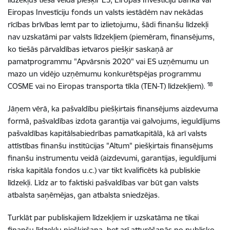
Eiropas Investīciju fonds un valsts iestādēm nav nekādas
rīcības brīvības lemt par to izlietojumu, šādi finanšu līdzekļi
nav uzskatāmi par valsts līdzekļiem (piemēram, finansējums,
ko tiešās pārvaldības ietvaros piešķir saskaņā ar
pamatprogrammu "Apvārsnis 2020" vai ES uzņēmumu un
mazo un vidējo uzņēmumu konkurētspējas programmu
18
COSME vai no Eiropas transporta tīkla (TEN-T) līdzekļiem).
Jāņem vērā, ka pašvaldību piešķirtais finansējums aizdevuma
formā, pašvaldības izdota garantija vai galvojums, ieguldījums
pašvaldības kapitālsabiedrības pamatkapitālā, kā arī valsts
attīstības finanšu institūcijas "Altum" piešķirtais finansējums
finanšu instrumentu veidā (aizdevumi, garantijas, ieguldījumi
riska kapitāla fondos u.c.) var tikt kvalificēts kā publiskie
līdzekļi. Līdz ar to faktiski pašvaldības var būt gan valsts
atbalsta saņēmējas, gan atbalsta sniedzējas.
Turklāt par publiskajiem līdzekļiem ir uzskatāma ne tikai
finanšu līdzekļu piešķiršana, bet arī atturēšanās no publisko