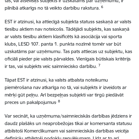
tas, vai atsevišķs subjekts ir uzskatāms par uzņēmumu, ir
6
pilnībā atkarīgs no tā veikto darbību rakstura.
EST ir atzinusi, ka attiecīgā subjekta statuss saskaņā ar valsts
tiesību aktiem nav noteicošs. Tādējādi subjekts, kas saskaņā
ar valsts tiesību aktiem klasificēts kā asociācija vai sporta
klubs, LESD 107. panta 1. punkta nozīmē tomēr var būt
uzskatāms par uzņēmumu. Tas pats attiecas uz subjektu, kas
oficiāli pieder pie valsts pārvaldes. Vienīgais būtiskais kritērijs
7
ir tas, vai subjekts veic saimniecisko darbību.
Tāpat EST ir atzinusi, ka valsts atbalsta noteikumu
piemērošana nav atkarīga no tā, vai subjekts ir izveidots ar
mērķi gūt peļņu. Arī bezpeļņas subjekti var tirgū piedāvāt
. 8
preces un pakalpojumus
Var secināt, ka uzņēmuma/saimnieciskās darbības jēdziens ir
daudz plašāks un neaprobežojas tikai ar komersanta statusu
atbilstoši Komerclikumam vai saimnieciskās darbības veicēja
definīciju atbilstoši nodokļu regulējumam. Līdz ar to arī