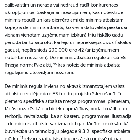
dalībvalstīm un nerada vai nedraud radīt konkurences
izkropļojumus. Saskaņā ar nosacījumiem, kas noteikti de
minimis regulā un kas piemērojami de minimis atbalstam,
kopējais de minimis atbalsts, ko viena dalībvalsts piešķīrusi
vienam vienotam uzņēmumam jebkurā triju fiskālo gadu
periodā (ar to saprotot kārtējo un iepriekšējos divus fiskālos
gadus), nepārsniedz 200 000 eiro 42 (ar izņēmumiem
noteiktām nozarēm). De minimis atbalstu regulē arī citi ES
43
līmeņa normatīvie akti,
kas noteic de minimis atbalsta
regulējumu atsevišķām nozarēm.
De minimis regula ir viens no aktīvāk izmantotajiem valsts
atbalsta regulējumiem ES fondu projektu īstenošanā. To
piemēro specifiskā atbalsta mērķa programmās, piemēram,
tādās nozarēs kā darbinieku apmācības, nodarbinātība un
teritoriju revitalizācija, kā arī klasteru programmās. Ilustrācijai
– de minimis atbalstu var izmantot gan tādām izmaksām kā
būvniecība un tehnoloģiju piegāde 9.3.2. specifiskā atbalsta
44
mērķa
ietvaros (atbalsts ģimenes ārstu praksēm), gan