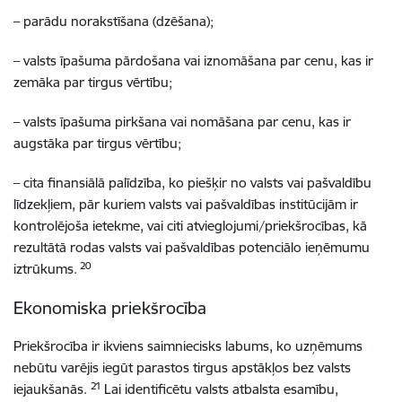
– parādu norakstīšana (dzēšana);
– valsts īpašuma pārdošana vai iznomāšana par cenu, kas ir
zemāka par tirgus vērtību;
– valsts īpašuma pirkšana vai nomāšana par cenu, kas ir
augstāka par tirgus vērtību;
– cita finansiālā palīdzība, ko piešķir no valsts vai pašvaldību
līdzekļiem, pār kuriem valsts vai pašvaldības institūcijām ir
kontrolējoša ietekme, vai citi atvieglojumi/priekšrocības, kā
rezultātā rodas valsts vai pašvaldības potenciālo ieņēmumu
20
iztrūkums.
Ekonomiska priekšrocība
Priekšrocība ir ikviens saimniecisks labums, ko uzņēmums
nebūtu varējis iegūt parastos tirgus apstākļos bez valsts
21
iejaukšanās.
Lai identificētu valsts atbalsta esamību,