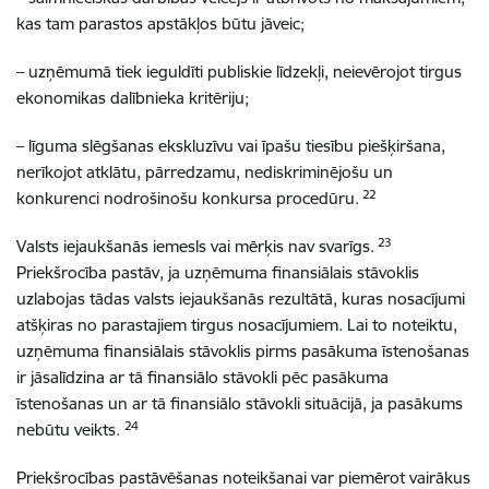
kas tam parastos apstākļos būtu jāveic;
– uzņēmumā tiek ieguldīti publiskie līdzekļi, neievērojot tirgus
ekonomikas dalībnieka kritēriju;
– līguma slēgšanas ekskluzīvu vai īpašu tiesību piešķiršana,
nerīkojot atklātu, pārredzamu, nediskriminējošu un
22
konkurenci nodrošinošu konkursa procedūru.
23
Valsts iejaukšanās iemesls vai mērķis nav svarīgs.
Priekšrocība pastāv, ja uzņēmuma finansiālais stāvoklis
uzlabojas tādas valsts iejaukšanās rezultātā, kuras nosacījumi
atšķiras no parastajiem tirgus nosacījumiem. Lai to noteiktu,
uzņēmuma finansiālais stāvoklis pirms pasākuma īstenošanas
ir jāsalīdzina ar tā finansiālo stāvokli pēc pasākuma
īstenošanas un ar tā finansiālo stāvokli situācijā, ja pasākums
24
nebūtu veikts.
Priekšrocības pastāvēšanas noteikšanai var piemērot vairākus