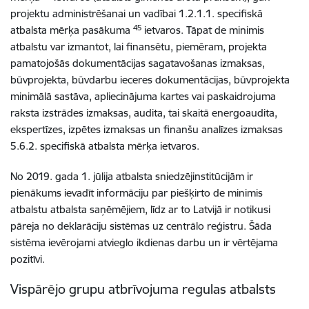
projektu administrēšanai un vadībai 1.2.1.1. specifiskā
45
atbalsta mērķa pasākuma
ietvaros. Tāpat de minimis
atbalstu var izmantot, lai finansētu, piemēram, projekta
pamatojošās dokumentācijas sagatavošanas izmaksas,
būvprojekta, būvdarbu ieceres dokumentācijas, būvprojekta
minimālā sastāva, apliecinājuma kartes vai paskaidrojuma
raksta izstrādes izmaksas, audita, tai skaitā energoaudita,
ekspertīzes, izpētes izmaksas un finanšu analīzes izmaksas
5.6.2. specifiskā atbalsta mērķa ietvaros.
No 2019. gada 1. jūlija atbalsta sniedzējinstitūcijām ir
pienākums ievadīt informāciju par piešķirto de minimis
atbalstu atbalsta saņēmējiem, līdz ar to Latvijā ir notikusi
pāreja no deklarāciju sistēmas uz centrālo reģistru. Šāda
sistēma ievērojami atvieglo ikdienas darbu un ir vērtējama
pozitīvi.
Vispārējo grupu atbrīvojuma regulas atbalsts