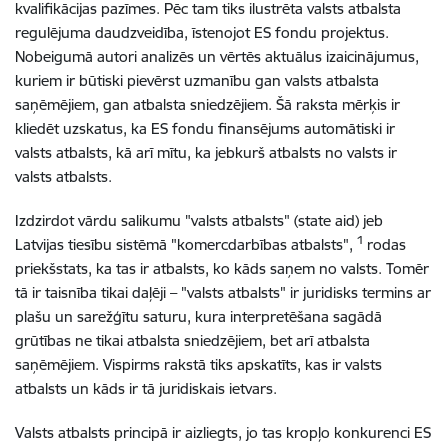
kvalifikācijas pazīmes. Pēc tam tiks ilustrēta valsts atbalsta
regulējuma daudzveidība, īstenojot ES fondu projektus.
Nobeigumā autori analizēs un vērtēs aktuālus izaicinājumus,
kuriem ir būtiski pievērst uzmanību gan valsts atbalsta
saņēmējiem, gan atbalsta sniedzējiem. Šā raksta mērķis ir
kliedēt uzskatus, ka ES fondu finansējums automātiski ir
valsts atbalsts, kā arī mītu, ka jebkurš atbalsts no valsts ir
valsts atbalsts.
Izdzirdot vārdu salikumu "valsts atbalsts" (state aid) jeb
1
Latvijas tiesību sistēmā "komercdarbības atbalsts",
rodas
priekšstats, ka tas ir atbalsts, ko kāds saņem no valsts. Tomēr
tā ir taisnība tikai daļēji – "valsts atbalsts" ir juridisks termins ar
plašu un sarežģītu saturu, kura interpretēšana sagādā
grūtības ne tikai atbalsta sniedzējiem, bet arī atbalsta
saņēmējiem. Vispirms rakstā tiks apskatīts, kas ir valsts
atbalsts un kāds ir tā juridiskais ietvars.
Valsts atbalsts principā ir aizliegts, jo tas kropļo konkurenci ES