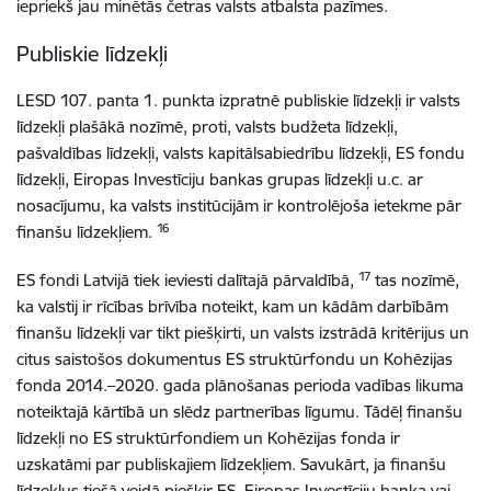
iepriekš jau minētās četras valsts atbalsta pazīmes.
Publiskie līdzekļi
LESD 107. panta 1. punkta izpratnē publiskie līdzekļi ir valsts
līdzekļi plašākā nozīmē, proti, valsts budžeta līdzekļi,
pašvaldības līdzekļi, valsts kapitālsabiedrību līdzekļi, ES fondu
līdzekļi, Eiropas Investīciju bankas grupas līdzekļi u.c. ar
nosacījumu, ka valsts institūcijām ir kontrolējoša ietekme pār
16
finanšu līdzekļiem.
17
ES fondi Latvijā tiek ieviesti dalītajā pārvaldībā,
tas nozīmē,
ka valstij ir rīcības brīvība noteikt, kam un kādām darbībām
finanšu līdzekļi var tikt piešķirti, un valsts izstrādā kritērijus un
citus saistošos dokumentus ES struktūrfondu un Kohēzijas
fonda 2014.–2020. gada plānošanas perioda vadības likuma
noteiktajā kārtībā un slēdz partnerības līgumu. Tādēļ finanšu
līdzekļi no ES struktūrfondiem un Kohēzijas fonda ir
uzskatāmi par publiskajiem līdzekļiem. Savukārt, ja finanšu
līdzekļus tiešā veidā piešķir ES, Eiropas Investīciju banka vai