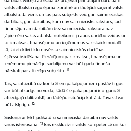
darbības veicēju attiecībā uz projektā plānotajām darbībām
valsts atbalsta regulējuma izpratnē un tādējādi saņemt valsts
atbalstu. Ja viens un tas pats subjekts veic gan saimnieciskas
darbības, gan darbības, kam nav saimniecisks raksturs, tad
finansējumam darbībām bez saimnieciska rakstura nav
jāpiemēro valsts atbalsta noteikumi, ja abus darbību veidus un
to izmaksas, finansējumu un ieņēmumus var skaidri nodalīt
tā, lai efektīvi tiktu novērsta saimnieciskās darbības
šķērssubsidēšana. Pierādījumi par izmaksu, finansējuma un
ieņēmumu pienācīgu sadalījumu var būt gada finanšu
11
pārskati par attiecīgo subjektu.
Tas, vai attiecībā uz konkrētiem pakalpojumiem pastāv tirgus,
var būt atkarīgs no veida, kādā šie pakalpojumi ir organizēti
attiecīgajā dalībvalstī, un tādējādi situācija katrā dalībvalstī var
12
būt atšķirīga.
Saskaņā ar EST judikatūru saimnieciska darbība nav valsts
13
varas īstenošana,
kas ekskluzīvi ir valsts kompetencē un kur