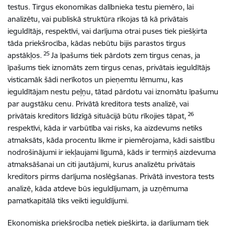
testus. Tirgus ekonomikas dalībnieka testu piemēro, lai
analizētu, vai publiskā struktūra rīkojas tā kā privātais
ieguldītājs, respektīvi, vai darījuma otrai puses tiek piešķirta
tāda priekšrocība, kādas nebūtu bijis parastos tirgus
25
apstākļos.
Ja īpašums tiek pārdots zem tirgus cenas, ja
īpašums tiek iznomāts zem tirgus cenas, privātais ieguldītājs
visticamāk šādi nerīkotos un pieņemtu lēmumu, kas
ieguldītājam nestu peļņu, tātad pārdotu vai iznomātu īpašumu
par augstāku cenu. Privātā kreditora tests analizē, vai
26
privātais kreditors līdzīgā situācijā būtu rīkojies tāpat,
respektīvi, kāda ir varbūtība vai risks, ka aizdevums netiks
atmaksāts, kāda procentu likme ir piemērojama, kādi saistību
nodrošinājumi ir iekļaujami līgumā, kāds ir termiņš aizdevuma
atmaksāšanai un citi jautājumi, kurus analizētu privātais
kreditors pirms darījuma noslēgšanas. Privātā investora tests
analizē, kāda atdeve būs ieguldījumam, ja uzņēmuma
pamatkapitālā tiks veikti ieguldījumi.
Ekonomiska priekšrocība netiek piešķirta, ja darījumam tiek