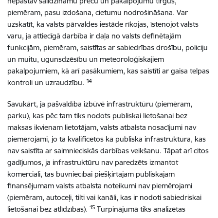
nepastāv salīdzināmu preču un pakalpojumu tirgus,
piemēram, pasu izdošana, cietumu nodrošināšana. Var
uzskatīt, ka valsts pārvaldes iestāde rīkojas, īstenojot valsts
varu, ja attiecīgā darbība ir daļa no valsts definētajām
funkcijām, piemēram, saistītas ar sabiedrības drošību, policiju
un muitu, ugunsdzēsību un meteoroloģiskajiem
pakalpojumiem, kā arī pasākumiem, kas saistīti ar gaisa telpas
14
kontroli un uzraudzību.
Savukārt, ja pašvaldība izbūvē infrastruktūru (piemēram,
parku), kas pēc tam tiks nodots publiskai lietošanai bez
maksas ikvienam lietotājam, valsts atbalsta nosacījumi nav
piemērojami, jo tā kvalificētos kā publiska infrastruktūra, kas
nav saistīta ar saimnieciskās darbības veikšanu. Tāpat arī citos
gadījumos, ja infrastruktūru nav paredzēts izmantot
komerciāli, tās būvniecībai piešķirtajam publiskajam
finansējumam valsts atbalsta noteikumi nav piemērojami
(piemēram, autoceļi, tilti vai kanāli, kas ir nodoti sabiedriskai
15
lietošanai bez atlīdzības).
Turpinājumā tiks analizētas