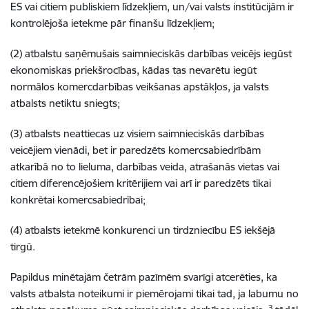
ES vai citiem publiskiem līdzekļiem, un/vai valsts institūcijām ir
kontrolējoša ietekme pār finanšu līdzekļiem;
(2) atbalstu saņēmušais saimnieciskās darbības veicējs iegūst
ekonomiskas priekšrocības, kādas tas nevarētu iegūt
normālos komercdarbības veikšanas apstākļos, ja valsts
atbalsts netiktu sniegts;
(3) atbalsts neattiecas uz visiem saimnieciskās darbības
veicējiem vienādi, bet ir paredzēts komercsabiedrībām
atkarībā no to lieluma, darbības veida, atrašanās vietas vai
citiem diferencējošiem kritērijiem vai arī ir paredzēts tikai
konkrētai komercsabiedrībai;
(4) atbalsts ietekmē konkurenci un tirdzniecību ES iekšējā
tirgū.
Papildus minētajām četrām pazīmēm svarīgi atcerēties, ka
valsts atbalsta noteikumi ir piemērojami tikai tad, ja labumu no
3