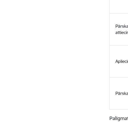
Pārska
attiec
Apliec
Pārska
Palīgmat