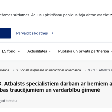
iešamās sīkdatnes. Ar Jūsu piekrišanu papildus šajā vietnē var tikt i
Pārvaldīt sīkdatnes
ES fondi
Aktualitātes
Publiskā un privātā partnerība
enošana
9. Sociālā iekļaušana un nabadzības apkarošana
9.2.1.3. Atbalst
3. Atbalsts speciālistiem darbam ar bērniem
ības traucējumiem un vardarbību ģimenē
ņot tekstu