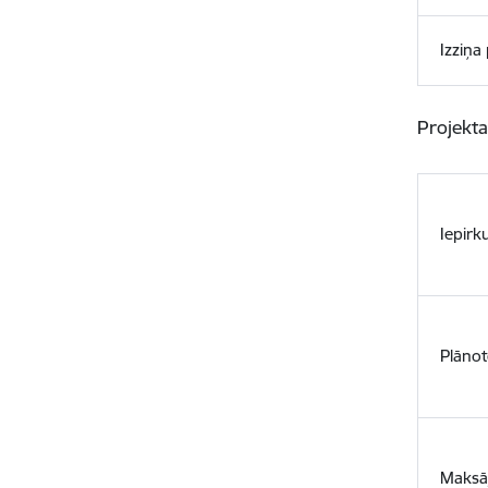
Izziņa
Projekta
Iepirk
Plānot
Maksā