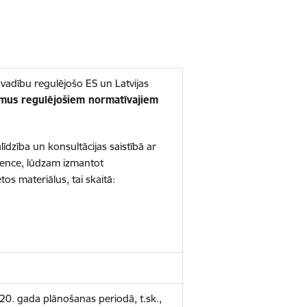
adību regulējošo ES un Latvijas
umus regulējošiem normatīvajiem
dzība un konsultācijas saistībā ar
tence, lūdzam izmantot
tos materiālus, tai skaitā:
20. gada plānošanas periodā, t.sk.,