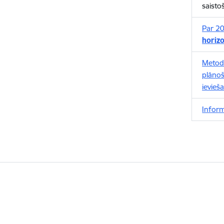
saisto
Par 20
horizo
Metod
plānoš
ievieša
Inform