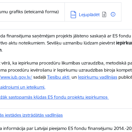
mu grafiks (ieteicamā forma)
Lejupielādēt:
Lejuplādēt
da finansējuma saņēmējam projekts jāīsteno saskaņā ar ES fondu v
tīvo aktu noteikumiem. Sevišķu uzmanību lūdzam pievērst
iepirk
m
.
vērā, ka iepirkuma procedūru likumības uzraudzība, metodiskā palī
uma procedūru ievērošanu ir Iepirkumu uzraudzības biroja kompe
/www.iub.gov.lv/
sadaļā
Tiesību akti
un
Iepirkumu vadlīnijas
publicē
aidrojumi un ieteikumi,
ežāk sastopamās kļūdas ES fondu projektu iepirkumos
s iestādes izstrādātās vadlīnijas
a informācija par Latvijai pieejamo ES fondu finansējumu 2014.-20