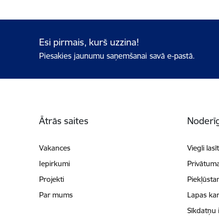
Esi pirmais, kurš uzzina!
Piesakies jaunumu saņemšanai savā e-pastā.
Kājene
Ātrās saites
Noderīg
Vakances
Viegli lasī
Iepirkumi
Privātuma
Projekti
Piekļūsta
Par mums
Lapas kar
Sīkdatņu 