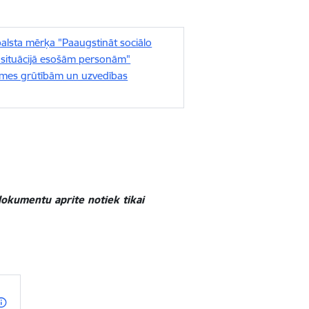
alsta mērķa "Paaugstināt sociālo
ka situācijā esošām personām"
smes grūtībām un uzvedības
okumentu aprite notiek tikai