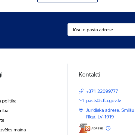
i
Kontakti
t
+371 22099777
E-pasts:
pasts@cfla.gov.lv
 politika
Juridiskā adrese: Smilšu 
mība
Rīga, LV-1919
te
izvēles maiņa