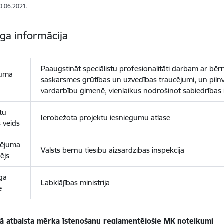
10.06.2021.
īga informācija
Paaugstināt speciālistu profesionalitāti darbam ar bērni
uma
saskarsmes grūtības un uzvedības traucējumi, un pilnve
s
vardarbību ģimenē, vienlaikus nodrošinot sabiedrības 
tu
Ierobežota projektu iesniegumu atlase
s veids
sējuma
Valsts bērnu tiesību aizsardzības inspekcija
ējs
īgā
Labklājības ministrija
e
kā atbalsta mērķa īstenošanu reglamentējošie MK noteikumi