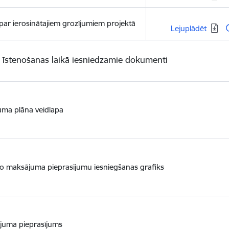
 par ierosinātajiem grozījumiem projektā
Lejupielādēt:
Lejuplādēt
 īstenošanas laikā iesniedzamie dokumenti
uma plāna veidlapa
o maksājuma pieprasījumu iesniegšanas grafiks
juma pieprasījums