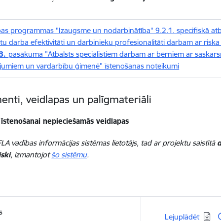
as programmas "Izaugsme un nodarbinātība" 9.2.1. specifiskā atb
tu darba efektivitāti un darbinieku profesionalitāti darbam ar ris
.3.
pasākuma "Atbalsts speciālistiem darbam ar bērniem ar saskar
jumiem un vardarbību ģimenē" īstenošanas noteikumi
nti, veidlapas un palīgmateriāli
 īstenošanai nepieciešamās veidlapas
LA vadības informācijas sistēmas lietotājs, tad ar projektu saistītā
d
ski
, izmantojot
šo sistēmu
.
s
Lejupielādēt:
Lejuplādēt