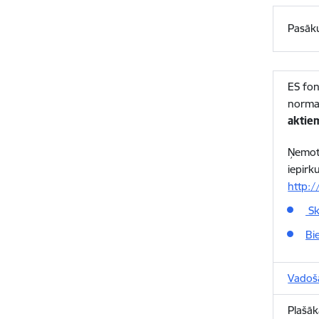
Pasāku
ES fon
norma
aktie
Ņemot 
iepirk
http:/
Sk
Bi
Vadošā
Plašāk