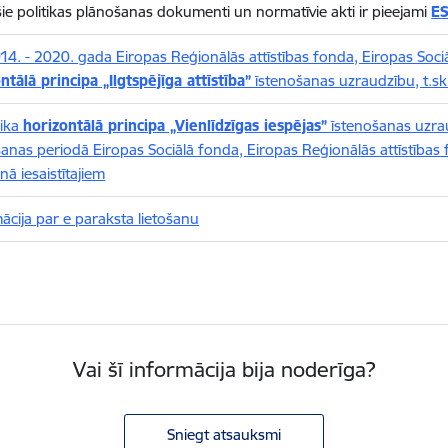
šie politikas plānošanas dokumenti un normatīvie akti ir pieejami
ES
14. - 2020. gada Eiropas Reģionālās attīstības fonda, Eiropas Soc
ntālā principa „Ilgtspējīga attīstība”
īstenošanas uzraudzību, t.sk
ika
horizontālā principa „Vienlīdzīgas iespējas”
īstenošanas uzra
anas periodā Eiropas Sociālā fonda, Eiropas Reģionālās attīstības
nā iesaistītajiem
ācija par e paraksta lietošanu
Vai šī informācija bija noderīga?
Sniegt atsauksmi