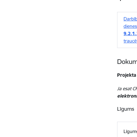
Darbīb
dienes
9.2.1
traucē
Dokume
Projekta
Ja esat CF
elektroni
Līgums
Līgum