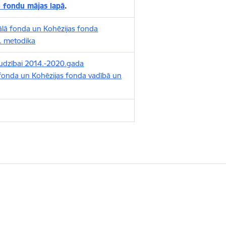
 fondu mājas lapā
.
iālā fonda un Kohēzijas fonda
. metodika
udzībai 2014.-2020.gada
 fonda un Kohēzijas fonda vadībā un