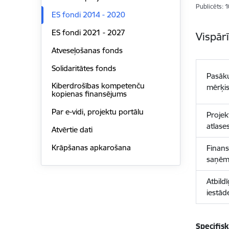
Publicēts: 
ES fondi 2014 - 2020
ES fondi 2021 - 2027
Vispār
Atveseļošanas fonds
Solidaritātes fonds
Pasāk
Kiberdrošības kompetenču
mērķi
kopienas finansējums
Par e-vidi, projektu portālu
Projek
atlase
Atvērtie dati
Krāpšanas apkarošana
Finan
saņēm
Atbild
iestād
Specifis