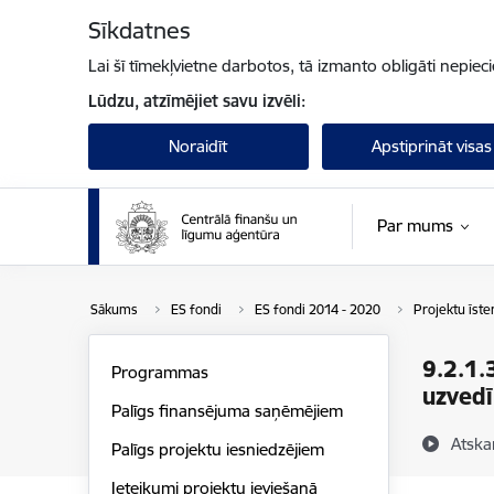
Pāriet uz lapas saturu
Sīkdatnes
Lai šī tīmekļvietne darbotos, tā izmanto obligāti nepiec
Lūdzu, atzīmējiet savu izvēli:
Noraidīt
Apstiprināt visas
Par mums
Sākums
ES fondi
ES fondi 2014 - 2020
Projektu īst
9.2.1.
Programmas
uzved
Palīgs finansējuma saņēmējiem
Atska
Palīgs projektu iesniedzējiem
Ieteikumi projektu ieviešanā