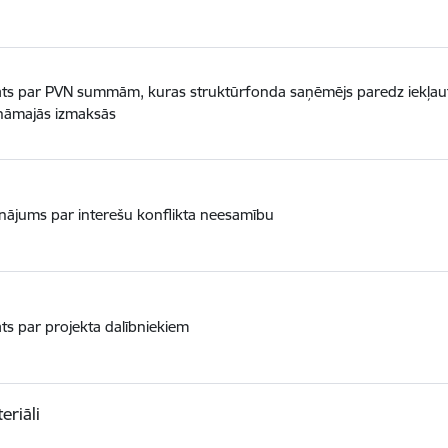
ts par PVN summām, kuras struktūrfonda saņēmējs paredz iekļaut
ināmajās izmaksās
inājums par interešu konflikta neesamību
ts par projekta dalībniekiem
eriāli