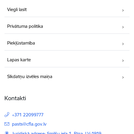
Viegli lasīt
Privātuma politika
Piekļūstamība
Lapas karte
Sīkdatņu izvēles maiņa
Kontakti
+371 22099777
E-pasts:
pasts@cfla.gov.lv
Juridiskā adrese: Smilšu iela 1, Rīga, LV-1919