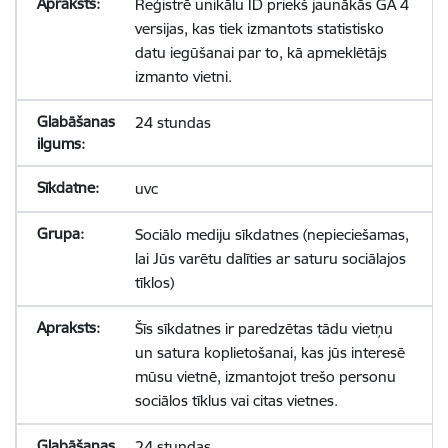
Reģistrē unikālu ID priekš jaunākās GA 4
versijas, kas tiek izmantots statistisko
datu iegūšanai par to, kā apmeklētājs
izmanto vietni.
24 stundas
uvc
Sociālo mediju sīkdatnes (nepieciešamas,
lai Jūs varētu dalīties ar saturu sociālajos
tīklos)
Šīs sīkdatnes ir paredzētas tādu vietņu
un satura koplietošanai, kas jūs interesē
mūsu vietnē, izmantojot trešo personu
sociālos tīklus vai citas vietnes.
24 stundas