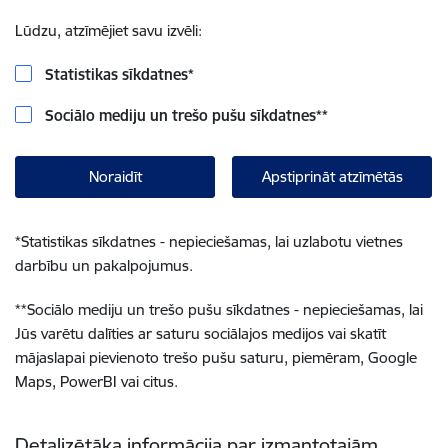
Lūdzu, atzīmējiet savu izvēli:
Statistikas sīkdatnes
*
Sociālo mediju un trešo pušu sīkdatnes
**
Noraidīt
Apstiprināt atzīmētās
*
Statistikas sīkdatnes - nepieciešamas, lai uzlabotu vietnes
darbību un pakalpojumus.
**
Sociālo mediju un trešo pušu sīkdatnes - nepieciešamas, lai
Jūs varētu dalīties ar saturu sociālajos medijos vai skatīt
mājaslapai pievienoto trešo pušu saturu, piemēram, Google
Maps, PowerBI vai citus.
Detalizētāka informācija par izmantotajām