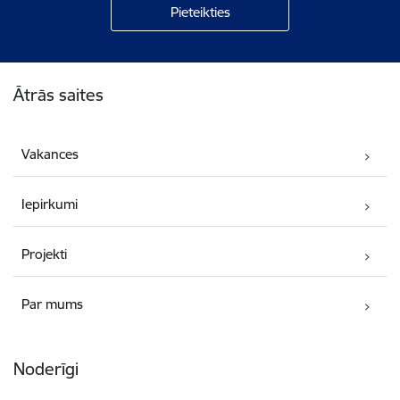
Kājene
Ātrās saites
Vakances
Iepirkumi
Projekti
Par mums
Noderīgi