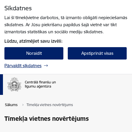
Pāriet uz lapas saturu
Sīkdatnes
Spied
lai meklētu
Enter
Lai šī tīmekļvietne darbotos, tā izmanto obligāti nepieciešamās
sīkdatnes. Ar Jūsu piekrišanu papildus šajā vietnē var tikt
izmantotas statistikas un sociālo mediju sīkdatnes.
Lūdzu, atzīmējiet savu izvēli:
Noraidīt
Apstiprināt visas
Pārvaldīt sīkdatnes
Sākums
Tīmekļa vietnes novērtējums
Tīmekļa vietnes novērtējums