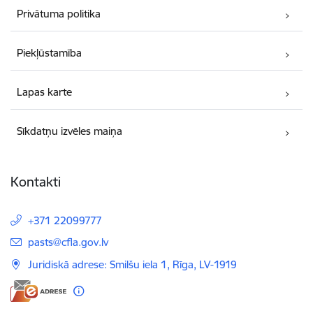
Privātuma politika
Piekļūstamība
Lapas karte
Sīkdatņu izvēles maiņa
Kontakti
+371 22099777
E-pasts:
pasts@cfla.gov.lv
Juridiskā adrese: Smilšu iela 1, Rīga, LV-1919