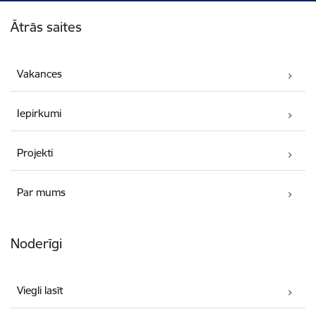
Kājene
Ātrās saites
Vakances
Iepirkumi
Projekti
Par mums
Noderīgi
Viegli lasīt