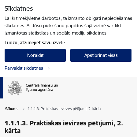
Pāriet uz lapas saturu
Sīkdatnes
Spied
lai meklētu
Enter
Lai šī tīmekļvietne darbotos, tā izmanto obligāti nepieciešamās
sīkdatnes. Ar Jūsu piekrišanu papildus šajā vietnē var tikt
izmantotas statistikas un sociālo mediju sīkdatnes.
Lūdzu, atzīmējiet savu izvēli:
Noraidīt
Apstiprināt visas
Pārvaldīt sīkdatnes
Sākums
1.1.1.3. Praktiskas ievirzes pētījumi, 2. kārta
1.1.1.3. Praktiskas ievirzes pētījumi, 2.
kārta