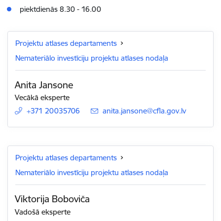
piektdienās 8.30 - 16.00
Projektu atlases departaments
Nemateriālo investīciju projektu atlases nodaļa
Anita Jansone
Vecākā eksperte
+371 20035706
E-pasts:
anita.jansone@cfla.gov.lv
Projektu atlases departaments
Nemateriālo investīciju projektu atlases nodaļa
Viktorija Boboviča
Vadošā eksperte