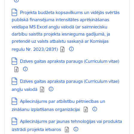
Lejupielādēt:
Projekta budžeta kopsavilkums un vidējās svērtās
publiskā finansējuma intensitātes aprēķināšanas
veidlapa MS Excel angļu valodā (ar saimniecisku
darbību saistīta projekta iesnieguma gadījumā, ja
pretendē uz valsts atbalstu saskaņā ar Komisijas
regulu Nr. 2023/2831)
Lejupielādēt:
Dzīves gaitas apraksta paraugs (Curriculum vitae)
Lejupielādēt:
Dzīves gaitas apraksta paraugs (Curriculum vitae)
angļu valodā
Lejupielādēt:
Apliecinājums par atbilstību pētniecības un
zināšanu izplatīšanas organizācijai
Lejupielādēt:
Apliecinājums par jaunas tehnoloģijas vai produkta
izstrādi projekta ietvaros