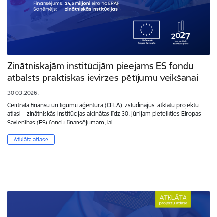
Zinātniskajām institūcijām pieejams ES fondu
atbalsts praktiskas ievirzes pētījumu veikšanai
30.03.2026.
Centrālā finanšu un līgumu aģentūra (CFLA) izsludinājusi atklātu projektu
atlasi – zinātniskās institūcijas aicinātas līdz 30. jūnijam pieteikties Eiropas
Savienības (ES) fondu finansējumam, lai…
Atklāta atlase