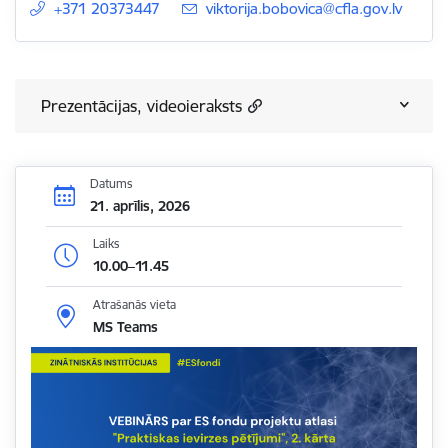
+371 20373447
E-pasts:
viktorija.bobovica@cfla.gov.lv
Prezentācijas, videoieraksts
Datums
21. aprīlis, 2026
Laiks
10.00–11.45
Atrašanās vieta
MS Teams