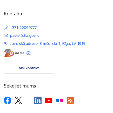
Kontakti
+371 22099777
E-pasts:
pasts@cfla.gov.lv
Juridiskā adrese: Smilšu iela 1, Rīga, LV-1919
Visi kontakti
Sekojiet mums