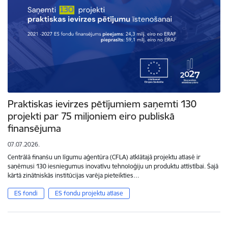
Praktiskas ievirzes pētījumiem saņemti 130
projekti par 75 miljoniem eiro publiskā
finansējuma
07.07.2026.
Centrālā finanšu un līgumu aģentūra (CFLA) atklātajā projektu atlasē ir
saņēmusi 130 iesniegumus inovatīvu tehnoloģiju un produktu attīstībai. Šajā
kārtā zinātniskās institūcijas varēja pieteikties…
ES fondi
ES fondu projektu atlase