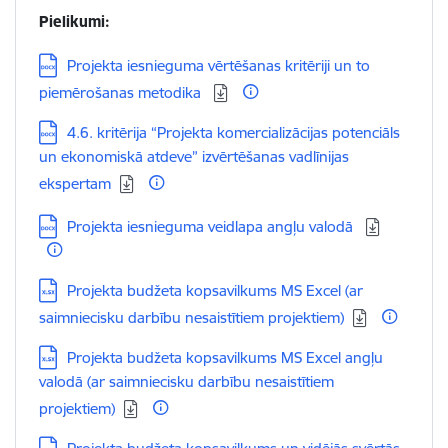
Pielikumi:
Lejupielādēt:
Projekta iesnieguma vērtēšanas kritēriji un to
piemērošanas metodika
Lejupielādēt:
4.6. kritērija “Projekta komercializācijas potenciāls
un ekonomiskā atdeve” izvērtēšanas vadlīnijas
ekspertam
Lejupielādēt:
Projekta iesnieguma veidlapa angļu valodā
Lejupielādēt:
Projekta budžeta kopsavilkums MS Excel (ar
saimniecisku darbību nesaistītiem projektiem)
Lejupielādēt:
Projekta budžeta kopsavilkums MS Excel angļu
valodā (ar saimniecisku darbību nesaistītiem
projektiem)
Lejupielādēt: