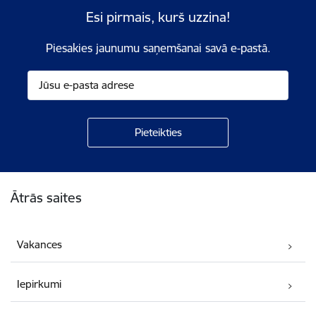
Esi pirmais, kurš uzzina!
Piesakies jaunumu saņemšanai savā e-pastā.
Kājene
Ātrās saites
Vakances
Iepirkumi